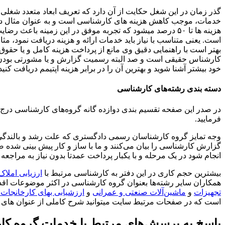
گذر زمان در این شغل حکایت از آن دارد که تعریف ابعاد متعدد شغل
خدمات، موجب کاهش هزینه های کارشناسی است و به عنوان مثال در 
هزینه ها تا ۵۰ درصد میشود که تجربه موفق در این زمین
است. یعنی متناسب با نیاز باید خدمات ارائه و هزینه دریافت نمو
بهتر است با راهنمایی دقیق وی مانع از پرداخت هزینه کامل و یا حقو
کارشناس حقیقی است و صد البته رسمیت گزارش و یا مشورتی بودن آن ن
خود بیشتر آشنا شوید و بهترین آن را در برابر هزینه اپتیمم دریافت کنید
دسته بندی رشته‌های کارشناسی
در صدر این صفحه تقسیم بندی دوازده گانه گروه‌های کارشناسی درج 
فرمایید.
وجه تمایز گروه کارشناسان رسمی دادگستری که علت رشد و بالندگی ا
گزارش کارشناسی را بیان می‌کنند و ما با ساز و کار پیش بینی شده ضم
انجام شود در یک مرحله و با یکبار پرداخت عمدتا بدون نیاز به مرا
بیشترین حجم کاری در این دفتر به کارشناسی مرتبط با
ارزیابی املاک
همکاران سایر رشته‌ها بعنوان گروه کارشناسی در اکثر موضوعات اقدا
تجهیزات
و
ماشین‌آلات صنعتی و عمرانی
و
ارزشیابی بهای کارخانجات
است که در صفحات مرتبط سایت میتوانید شرح کاملی از عنوان های ر
پاسخ به پرسش‌های مرتبط با خدمات گروه ک