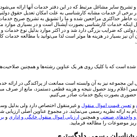
ی و تشریح سایر مشاغل مرتبط که در این دفتر خدمات آنها ارائه می
برخی از خدمات مشابه کارشناسی به علت امکان تعدیل حقوق دولتی و
ه باعث رضایت خاطر حداکثری مراجعین شده و ما را تشویق به تشریح صریح
د، مثال اینکه خدمات کارشناسی بصورت آپشنال است و در بسیاری موا
ق دولتی که ضرایب بزرگی دارد شد و در اکثر موارد بدلیل نوع خدمات و
یز بسیار در هزینه ها موثر است لذا می‌توانید با مطالعه خدمات کا
.
شده است که با کلیک روی هر یک عناوین رشته‌ها و همچنین صلاحیت‌ه
ین مجموعه نیز به آن وابسته است ممانعت از پراکندگی در ارائه خد
ن اعلام روند حصول نتیجه و هزینه قطعی دستمزد، مانع از صرف مبالغ ما
جعه حضوری بصورت پکیج خدمات صادر می‌کنیم.
و
تعیین قیمت اموال منقول
و غیرمنقول اختصاص دارد ولی بدلیل وسع
م به ارائه نظریه رسمی می‌نمایند. در مجموع عناوین اصلی ارزیابی 
 و واحدهای صنعتی
و همچنین
ارزیابی اموال منقول خانگی و اداری
و
بر
یز موضوعات را مطالعه فرمایید.
ارشناسان رسمی دادگستری