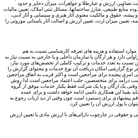
الت تصاویر، ارزش و عیارطلا و جواهرات، میزان ذخایر و حدود
منابع طبیعی، شارژ ساختمانها، مسائل ثبتی املاک، تعیین مالیات
ه، حقوق و مالکیت معنوی آثار هنری و سینمایی و آثار ادبی،
، تعیین میزان ارث، تعیین ارزش و اصالت آثار باستانی موروثی را
موارد استفاده و هزینه های تعرفه کارشناسی نسبت به هم
نی دارد و هر ارگان یا سازمان داخلی و یا خارجی به نسبت نیاز به
ن نسبت به تعدد خدمات و ترکیب کاملی از تخصص‌های مورد نیاز،
 هر نوع گزارشی امکان دریافت آن نوع خدمات و محتوای گزارش را
 امری پیچیده برای مراجعین است و اکثر قریب به اتفاق مراجعین
 کسب درآمد برای متخصصین، جلب اعتماد مراجعین است لذا روش
وقتی یک ارگان و یا یک شرکت فقط یکبار خدمات موفق از گروه
می و هزاران صلاحیت تخصصی را دریافت نماید یقینا این همکاری دائمی ادامه خواهد داشت و برای عمده
پیشنهادی برای دستمزد است چون وقتی از دید ارباب رجوع به
ن با پول ارزش آن را تعیین کرد.
یقی و حقوقی در چارچوب دارائی‌های با ارزش مادی یا تعیین ارزش