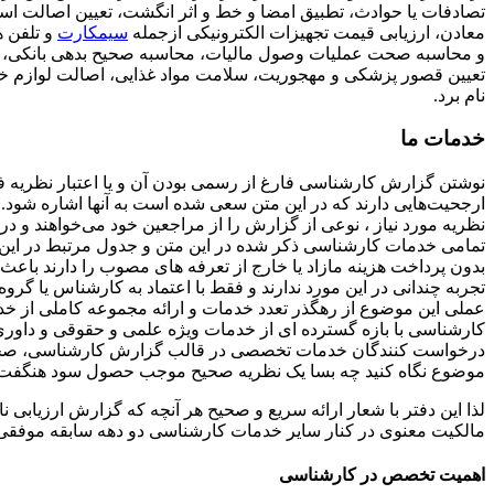
تصادفات یا حوادث، تطبیق امضا و خط و اثر انگشت، تعیین اصالت اسناد
معادن، ارزیابی قیمت تجهیزات الکترونیکی ازجمله
سیمکارت
و تلفن ه
و محاسبه صحت عملیات وصول مالیات، محاسبه صحیح بدهی بانکی، حسا
تعیین قصور پزشکی و مهجوریت، سلامت مواد غذایی، اصالت لوازم خانگی
نام برد.
خدمات ما
نوشتن گزارش کارشناسی فارغ از رسمی بودن آن و یا اعتبار نظریه ف
ارجحیت‌هایی دارند که در این متن سعی شده است به آنها اشاره شود. 
نظریه مورد نیاز ، نوعی از گزارش را از مراجعین خود می‌خواهند و 
تمامی خدمات کارشناسی ذکر شده در این متن و جدول مرتبط در این د
بدون پرداخت هزینه مازاد یا خارج از تعرفه های مصوب را دارند با
تجربه چندانی در این مورد ندارند و فقط با اعتماد به کارشناس ی
عملی این موضوع از رهگذر تعدد خدمات و ارائه مجموعه کاملی از 
درخواست کنندگان خدمات تخصصی در قالب گزارش کارشناسی، صحت و 
موضوع نگاه کنید چه بسا یک نظریه صحیح موجب حصول سود هنگفت یا م
لذا این دفتر با شعار ارائه سریع و صحیح هر آنچه که گزارش ارزیابی
مالکیت معنوی در کنار سایر خدمات کارشناسی دو دهه سابقه موفق
اهمیت تخصص در کارشناسی