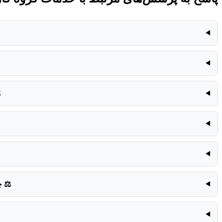
️
⚖️
چ