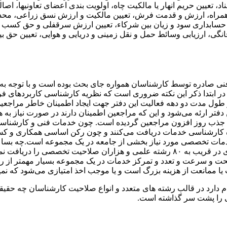
، تعیین حریم انهار یا مالکیت چاه، اولویت بندی اعضای تعاونیها، اص
مراه، ارزش و قدمت فرش، تعیین مالکیت و ارزش نسق زراعی، محدوده 
بداری سود و زیان بین شرکاء، تعیین ارزش سرقفلی و حق کسب و پیش
، ارزیابی وسائط حمل و نقل زمینی و دریایی و هوایی، تعیین حق بیمه
نی صادره توسط کارشناسان همواره جای بحث بوده است و با توجه به 
در ابتدا ذکر این نکته ضروری است که نظریه کارشناسی کاربردهای فراوا
در طول مدت دو دهه فعالیت این دفتر جهت ایجاد اطمینان خاطر مراجعی
فتر ارئه می‌شود و این که مراجعین اطمینان دارند در صورت نیاز به
عث جذب روز افزون مراجعین گردیده است. چون خدمات فنی و کارشناسی
ا گروه کارشناسی خدمات دریافت می‌کنند و چون رکن اساسی همکاری و
خدمات تخصصی مورد نیاز بخشی از جامعه در یک مجموعه است.چه بسا 
کارشناسی با بازه گسترده ای از خدمات ویژه علمی و حقوقی و داوری در قریب به ۸۰ رشته عل
سرعت و تعدد و تمرکز خدمات در یک مجموعه بسیار مهمتر از رقم 
مانعت از هزینه بزرگ است و یا موجب اخذ امتیازی می‌شود که نمیتوا
 نام دارد در قالب رشته های متعدد و انواع صلاحیت کارشناسان چه حق
ی را پشت سر گذاشته است.