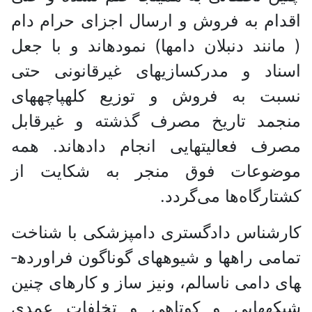
اقدام به فروش و ارسال اجزای حرام دام
( مانند دنبلان دام­ها) نموده­اند و با جعل
اسناد و مدرک­سازی­های غیرقانونی حتی
نسبت به فروش و توزیع کله­پاچه­های
منجمد تاریخ مصرف گذشته و غیرقابل
مصرف فعالیت­هایی انجام داده­اند. همه
موضوعات فوق منجر به شکایت از
کشتارگاه‌ها می‌گردد.
کارشناس دادگستری دامپزشکی با شناخت
تمامی راه­ها و شیوه­های گوناگون فراورده­
های دامی ناسالم، ونیز ساز و کار­های چنین
شبکه­هایی و کوتاهی و تخلفات عمدی