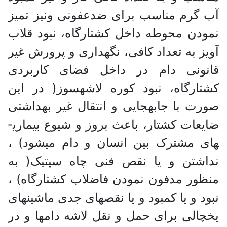
آب گرم مناسب برای ضدعفونی ونیز تمیز
نمودن محوطه داخل کشتارگاه، نبود قلاب
آویز به تعداد کافی، نگهداری و پرورش غیر
قانونی دام­ در داخل فضای کاربردی
کشتارگاه، نبود کوره لاشه­سوز( در این
صورت با جابه­جایی و انتقال غیر بهداشتی
ضایعات کشتار، باعث بروز و شیوع بیماری­
های مشترک بین انسان و دام می­شود) ،
نداشتن و یا نقص فنی چاه سپتیک( به
منظور مدفون نمودن فاضلاب کشتارگاه) ،
نبود و یا کمبود و یا نقص­های جدی ماشین­های
یخچالی برای حمل و نقل لاشه دام­ها و در