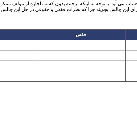
اب می آید. با توجه به اینکه ترجمه بدون کسب اجازه از مولف ممکن 
رای این چالش بجویند چرا که نظرات فقهی و حقوقی در حل این چالش از
فکس
۲۲۲۵۸۶۴۹
۲۲۷۶۱۱۹۵
پیغام گیر
۲۲۷۶۱۱۹۷
تهران، بلوار میرداماد، نفت جنوبی، شماره ۲۶۸
این سایت تابع قانون حمایت حقوق مولفان و مصنفان و هنرمندان بوده و استف
Copyright © 2008 - 2026 All Rights Reserved
کارشناس رسمی دادگستری