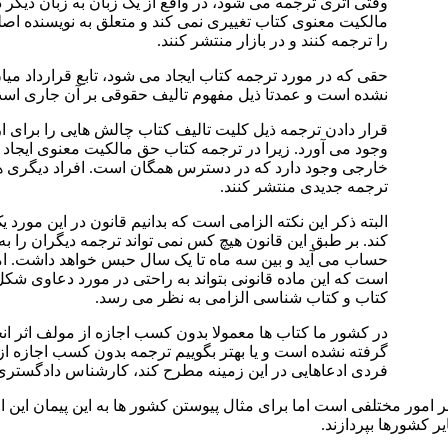
وقتی اثری ترجمه می شود، در واقع از یک زبان به زبان دیگر 
مالکیت معنوی کتاب تغییری نمی کند و متعلق به نویسنده اصل
را ترجمه کنند و در بازار منتشر کنند.
حقی که در مورد ترجمه کتاب ایجاد می شود، تابع قرارداد می
نشده است و عمدتا ذیل مفهوم تالیف حقوقی بر آن جاری اس
قرار دادن ترجمه ذیل کلیت تالیف کتاب چالش هایی را برای
وجود می آورد. زیرا در ترجمه کتاب حق مالکیت معنوی ایجاد ن
خارجی وجود دارد که در دسترس همگان است. افراد دیگری هم م
ترجمه جدیدی منتشر کنند.
البته ذکر این نکته الزامی است که بدانیم قانون در این مو
کند. بر طبق این قانون هیچ کس نمی تواند ترجمه دیگران را ب
حساب می آید و بین سه ماه تا یک سال حبس خواهد داشت. اما
است که این ماده قانونی بتواند به راحتی در مورد دعاوی ش
کتاب و کتاب شناسی الزامی به نظر می رسد.
در کشور ما کتاب ها معمولا بدون کسب اجازه از مولف اثر انج
گرفته نشده است و یا بهتر بگوییم ترجمه بدون کسب اجازه از
فردی ادعاهایی در این زمینه مطرح کند، کارشناس دادگستری
امور مختلفی است اما برای مثال پیوستن کشور ها به این پیمان این ا
یر کشورها بپردازند.