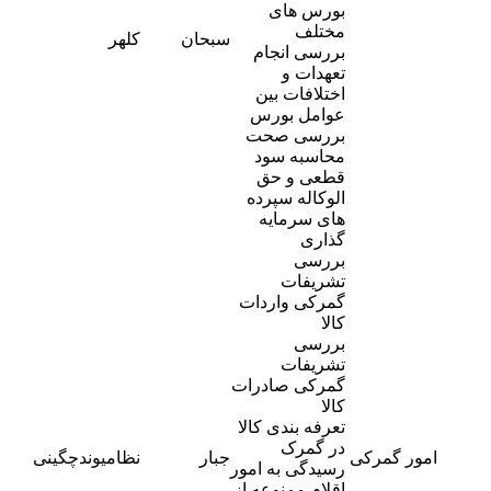
بورس های
-
مختلف
سبحان
کلهر
5
بررسی انجام
تعهدات و
اختلافات بین
عوامل بورس
بررسی صحت
محاسبه سود
قطعی و حق
الوکاله سپرده
های سرمایه
گذاری
بررسی
تشریفات
گمرکی واردات
کالا
بررسی
تشریفات
گمرکی صادرات
کالا
تعرفه بندی کالا
در گمرک
-
امور گمرکی
جبار
نظامیوندچگینی
4
رسیدگی به امور
اقلام ممنوعه از