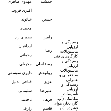
جمشید
مهدوی طاهری
5
-
اکبری قزوینی
9
-
حسین
غیاثوند
3
-
محمدی
1
-
رامین
بصیری راد
7
رسیدگی و
-
ارداقیان
ارزیابی
5
رضا
ماشین‌آلات
-
رحمانی
کارگاه‌های فنی
9
رسیدگی و
-
رمضانعلی
محبعلی
ارزیابی
0
ماشین‌آلات
-
روانبخش
دلیری سوسفی
ساختمانی و
2
-
عمرانی
عزیز
فتاحی اندبیل
5
رسیدگی و
-
ارزیابی
علیرضا
سلیمانی
5
تأسیسات
-
مکانیکی (آب،
فرهاد
تاجدینی
5
گاز، بخار، هوای
-
فشرده...) و
قاسم
رازقی
6