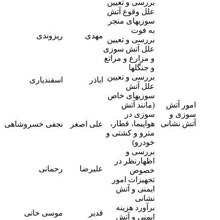
بررسی و تعیین
علل وقوع آتش
سوزیهای منجر
به فوت
-
مهدی
ریزوندی
بررسی و تعیین
1
علل آتش سوزی
و مزارع و مراتع
و جنگلها
-
بررسی و تعیین
اباذر
اسفندیاری
9
علل آتش
سوزیهای خاص
امور آتش
(مانند آتش
سوزی و
سوزی در
-
آتش نشانی
هواپیما، قطار،
علی اصغر
نجفی خسروشاهی
2
مترو و کشتی و
خودرو)
بررسی و
اظهارنظر در
-
علیرضا
رحمانی
خصوص
2
تجهیزات امور
ایمنی و آتش
نشانی
برآورد هزینه
-
قدیر
موسی خانی
ایمنی و آتش
1