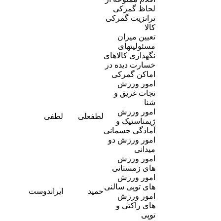
لحاظ گمرکی
ترانزیت گمرکی
کالا
تعیین میزان
مسئولیتهای
نگهداری کالاهای
خسارت دیده در
اماکن گمرکی
امور ورزش
نجات غریق و
شنا
امور ورزش
-
لطفعلی
لطفی
8
ژیمناستیک و
آمادگی جسمانی
امور ورزش دو
میدانی
امور ورزش
های زمستانی
امور ورزش
های توپی سالنی
-
حمید
ایراندوست
5
امور ورزش
های راکتی و
توپی