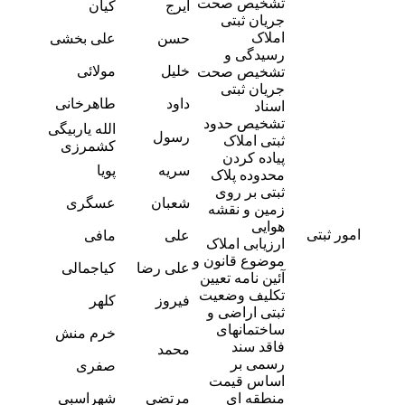
تشخیص صحت
ایرج
کیان
9
جریان ثبتی
-
املاک
حسن
علی بخشی
2
رسیدگی و
-
خلیل
مولائی
تشخیص صحت
3
جریان ثبتی
-
داود
طاهرخانی
اسناد
1
تشخیص حدود
الله یاربیگی
-
رسول
ثبتی املاک
1
کشمرزی
پیاده کردن
-
سریه
پویا
محدوده پلاک
5
ثبتی بر روی
-
شعبان
عسگری
زمین و نقشه
8
هوایی
-
امور ثبتی
علی
مافی
ارزیابی املاک
5
-
موضوع قانون و
علی رضا
کیاجمالی
3
آئین نامه تعیین
-
تکلیف وضعیت
فیروز
کلهر
8
ثبتی اراضی و
-
ساختمانهای
خرم منش
2
فاقد سند
محمد
-
رسمی بر
صفری
3
اساس قیمت
-
منطقه ای
مرتضی
شهراسبی