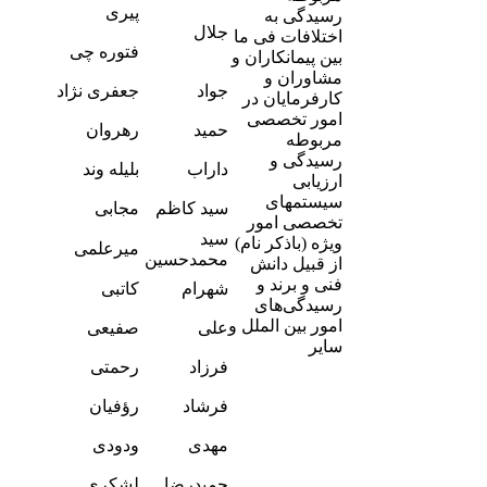
-
پیری
رسیدگی به
2
جلال
اختلافات فی ما
-
فتوره چی
بین پیمانکاران و
4
مشاوران و
-
جواد
جعفری نژاد
کارفرمایان در
6
امور تخصصی
-
حمید
رهروان
مربوطه
9
-
رسیدگی و
داراب
بلیله وند
9
ارزیابی
-
سیستمهای
سید کاظم
مجابی
4
تخصصی امور
سید
-
ویژه (باذکر نام)
میرعلمی
0
محمدحسین
از قبیل دانش
-
فنی و برند و
شهرام
کاتبی
8
رسیدگی‌های
-
امور بین الملل و
علی
صفیعی
2
سایر
-
فرزاد
رحمتی
0
-
فرشاد
رؤفیان
3
-
مهدی
ودودی
9
-
حمیدرضا
لشکری