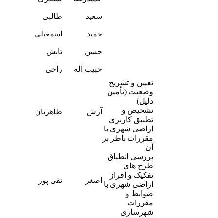
2
-
سعید
طالبی
2
-
حمید
اسمعیلی
1
-
حسن
تابش
2
-
حبیب اله
راجی
4
تعیین و تشریح
وضعیت (تأمین
دلیل)
-
تشخیص و
آرش
طاهریان
7
تطبیق کاربری
اراضی شهری با
مقررات ناظر بر
آن
بررسی انطباق
طرح های
تفکیک و افراز
-
اصغر
تقی پور
اراضی شهری با
7
ضوابط و
مقررات
شهرسازی