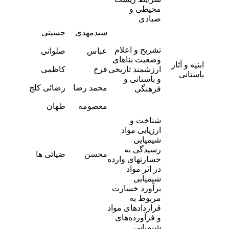
محیطی و
صیادی
-
سیدمهدی
حسینی
4
-
تشریح و اعلام
عباس
صلواتی
3
وضعیت بناهای
ابنیه و آثار
-
ارزشمند تاریخی
فرخ
کاظمی
2
باستانی
و باستانی و
-
محمد رضا
رضائی کلج
فرهنگی
2
-
معصومه
طهان
4
شناخت و
ارزیابی مواد
شیمیایی
رسیدگی به
-
محسن
ضیائی ها
7
خسارتهای وارده
در اثر مواد
شیمیایی
برآورد خسارت
مربوط به
قراردادهای مواد
و فرآورده‌های
شیمیایی
-