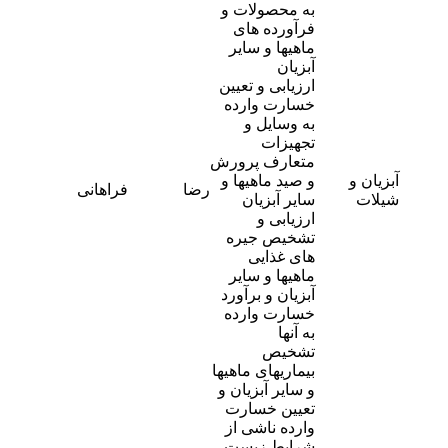
به محصولات و
فرآورده های
ماهیها و سایر
آبزیان
ارزیابی و تعیین
خسارت وارده
به وسایل و
تجهیزات
متعارف پرورش
آبزیان و
و صید ماهیها و
-
رضا
فراهانی
0
شیلات
سایر آبزیان
ارزیابی و
تشخیص جیره
های غذایی
ماهیها و سایر
آبزیان و برآورد
خسارت وارده
به آنها
تشخیص
بیماریهای ماهیها
و سایر آبزیان و
تعیین خسارت
وارده ناشی از
شرایط زیست