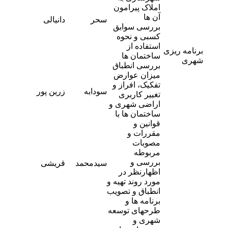
املاک پیرامون
-
آن ها
سحر
دانیالی
1
بررسی سوابق
کسبی و نحوه
استفاده از
برنامه ریزی
ساختمان ها
شهری
بررسی انطباق
میزان عوارض
تفکیک، افراز و
-
سودابه
زرین پور
تغییر کاربری
9
اراضی شهری و
ساختمان ها با
قوانین و
مقررات و
مصوبات
مربوطه
-
بررسی و
سیدمحمد
قریشی
4
اظهارنظر در
مورد روند تهیه و
انطباق و تصویب
برنامه ها و
طرحهای توسعه
شهری و