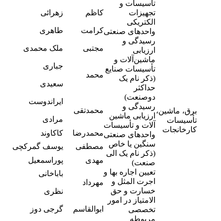
تأسیسات و
-
تجهیزات
کاظم
زهرائی
7
الکتریکی
-
کرامت
طاهری
واحدهای صنعتی
9
رسیدگی و
-
مجتبی
ملک محمدی
ارزیابی
0
ماشین‌آلات و
-
جباری
تأسیسات صنایع
5
محمد
(ذکر نام یک
-
سعیدی
حداکثر
3
دوصنعت)
-
ایراندوست
7
رسیدگی و
محمدتقی
برق، ماشین،
-
ارزیابی ماشین
مرادی
تأسیسات
3
آلات و تأسیسات
کارخانجات
7
محمدرضا
کاکاوند
واحدهای صنعتی
-
سنگین یا خاص
مصطفی
یوسف گمرکچی
8
(ذکر نام یک الی
8
مهدی
پوراسمعیل
صنعت)
-
تعیین اجاره بها و
باباخانی
2
اجرت المثل و
مهرداد
-
خسارت و حق
نظری
9
الامتیاز در امور
-
ابوالقاسم
گرجی دوز
تخصصی
6
مربوطه