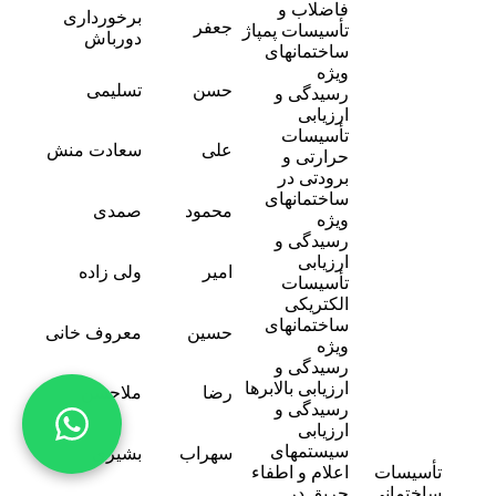
فاضلاب و
برخورداری
-
جعفر
تأسیسات پمپاژ
8
دورباش
ساختمانهای
ویژه
-
حسن
تسلیمی
رسیدگی و
0
ارزیابی
تأسیسات
-
علی
سعادت منش
حرارتی و
5
برودتی در
ساختمانهای
-
محمود
صمدی
ویژه
0
رسیدگی و
-
ارزیابی
امیر
ولی زاده
7
تأسیسات
الکتریکی
-
ساختمانهای
حسین
معروف خانی
4
ویژه
رسیدگی و
-
ارزیابی بالابرها
رضا
ملاحسن
7
رسیدگی و
ارزیابی
-
سیستمهای
سهراب
بشیری
3
تأسیسات
اعلام و اطفاء
ساختمانی
حریق در