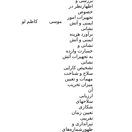
بررسی و
اظهارنظر در
خصوص
تجهیزات امور
-
موسی
کاظم لو
ایمنی و آتش
9
نشانی
برآورد هزینه
ایمنی و آتش
نشانی و
خسارت وارده
به تجهیزات آتش
نشانی
تشخیص کارایی
سلاح و شناخت
مهمات و تعیین
میزان تخریب
آن
ارزیابی
سلاحهای
شکاری
تعیین زمان
تقریبی
تیراندازی و
ظهورشماره‌های