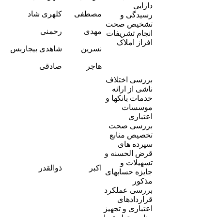
7
دارایی
-
مصطفی
کلهری شاد
رسیدگی و
0
تشخیص صحت
-
مهدی
رحمنی
انجام تشریفات
5
افراز املاک
-
نسرین
شاهدی بیجاربس
5
-
هاجر
صادقی
9
بررسی اختلاف
ناشی از ارائه
خدمات بانکها و
موسسات
اعتباری
بررسی صحت
تخصیص منابع
سپرده های
قرض الحسنه و
تسهیلات و
-
اکبر
ذوالقدر
جایزه حسابهای
1
مذکور
بررسی عملکرد
قراردادهای
اعتباری و تجهیز