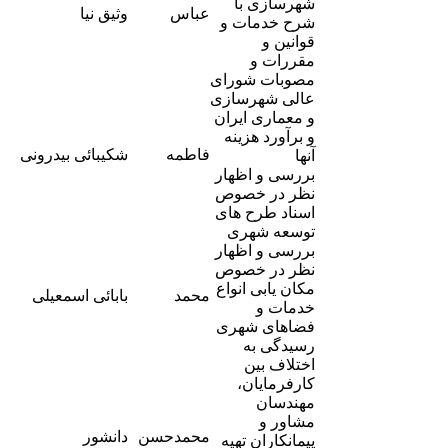
شهرسازی با
-
عباس
وثیق نیا
2
شرح خدمات و
قوانین و
مقررات و
مصوبات شورای
عالی شهرسازی
و معماری ایران
و برآورد هزینه
-
فاطمه
شکیبائی بیدرونی
آنها
6
بررسی و اظهار
نظر در خصوص
اسناد طرح های
توسعه شهری
بررسی و اظهار
نظر در خصوص
-
مکان یابی انواع
محمد
بابائی اسمعیلی
6
خدمات و
فضاهای شهری
رسیدگی به
اختلاف بین
کارفرمایان،
مهندسان
مشاور و
-
محمدحسن
دانشور
پیمانکاران تهیه
5