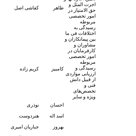
اجرت المثل و
-
طاهر
کفاشی اصل
حق الامتیاز در
2
امور تخصصی
مربوطه
رسیدگی به
اختلافات فی ما
بین پیمانکاران و
مشاوران و
کارفرمایان در
امور تخصصی
مربوطه
-
رسیدگی و
کامبیز
کریم زاده
0
ارزیابی مواردی
از قبیل دانش
فنی و
تخصص‌های
ویژه و سایر
-
احسان
نوذری
4
-
اسد اله
هنردوست
2
-
بهروز
جباریان امیری
3
-