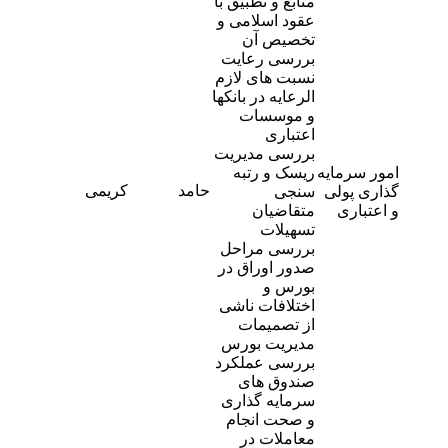
منابع و تطبیق با
عقود اسلامی و
تخصیص آن
بررسی رعایت
نسبت های لازم
الرعایه در بانکها
و موسسات
اعتباری
بررسی مدیریت
امور سرمایه
ریسک و رتبه
حامد
کریمی
8
گذاری پولی
سنجی
و اعتباری
متقاضیان
تسهیلات
بررسی مراحل
صدور اوراق در
بورس و
اختلافات ناشی
از تصمیمات
مدیریت بورس
بررسی عملکرد
صندوق های
سرمایه گذاری
و صحت انجام
معاملات در