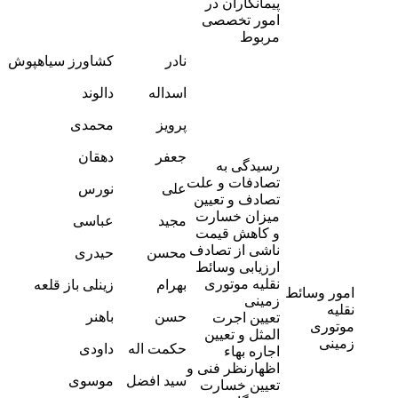
پیمانکاران در
امور تخصصی
مربوط
-
نادر
کشاورز سیاهپوش
9
-
اسداله
دالوند
4
-
پرویز
محمدی
7
-
جعفر
دهقان
5
رسیدگی به
-
تصادفات و علت
علی
نورس
8
تصادف و تعیین
-
میزان خسارت
مجید
عباسی
6
و کاهش قیمت
-
ناشی از تصادف
محسن
حیدری
3
ارزیابی وسائط
-
نقلیه موتوری
بهرام
زینلی باز قلعه
امور وسائط
4
زمینی
-
نقلیه
حسن
باهنر
تعیین اجرت
2
موتوری
المثل و تعیین
-
زمینی
حکمت اله
داودی
اجاره بهاء
6
اظهارنظر فنی و
-
سید افضل
موسوی
تعیین خسارت
8