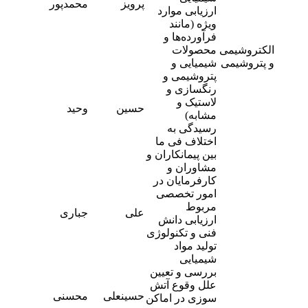
پرویز
محمدپور
5
ارزیابی موارد
ویژه (مانند
فرآورده‌ها و
الکتروشیمی
محصولات
و پتروشیمی
شیمیایی و
پتروشیمی و
رنگسازی و
لاستیک و
-
حسین
وحید
8
مشابه)
رسیدگی به
اختلاف فی ما
بین پیمانکاران و
مشاوران و
کارفرمایان در
امور تخصصی
مربوط
-
علی
جباری
7
ارزیابی دانش
فنی و تکنولوژی
تولید مواد
شیمیایی
بررسی و تعیین
علل وقوع آتش
-
حسینعلی
محسنی
سوزی در اماکن
0