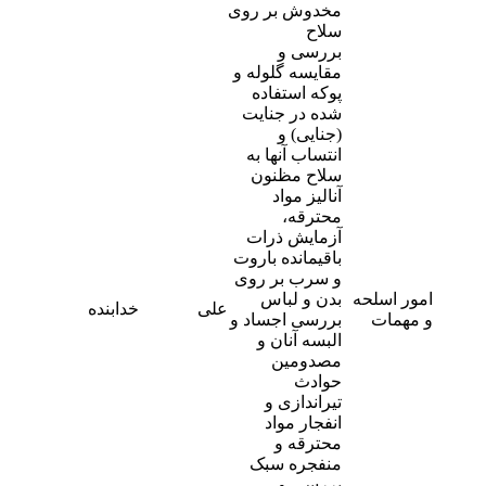
مخدوش بر روی
سلاح
بررسی و
مقایسه گلوله و
پوکه استفاده
شده در جنایت
(جنایی) و
انتساب آنها به
سلاح مظنون
آنالیز مواد
محترقه،
آزمایش ذرات
باقیمانده باروت
و سرب بر روی
امور اسلحه
بدن و لباس
-
علی
خدابنده
7
و مهمات
بررسی اجساد و
البسه آنان و
مصدومین
حوادث
تیراندازی و
انفجار مواد
محترقه و
منفجره سبک
بررسی و