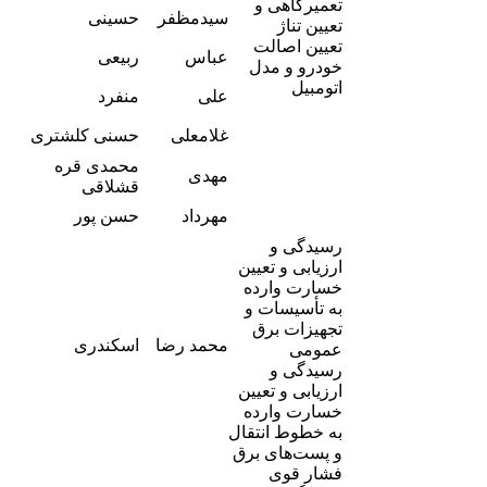
تعمیرگاهی و
-
سیدمظفر
حسینی
تعیین تناژ
6
تعیین اصالت
-
عباس
ربیعی
خودرو و مدل
4
-
اتومبیل
علی
منفرد
7
-
غلامعلی
حسنی کلشتری
4
محمدی قره
-
مهدی
6
قشلاقی
-
مهرداد
حسن پور
9
رسیدگی و
ارزیابی و تعیین
خسارت وارده
به تأسیسات و
تجهیزات برق
-
محمد رضا
اسکندری
عمومی
6
رسیدگی و
ارزیابی و تعیین
خسارت وارده
به خطوط انتقال
و پست‌های برق
فشار قوی