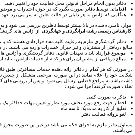
دفاتر بدون انجام مراحل قانونی محل فعالیت خود را تغییر دهند.
اقداماتی توسط دفاتر صورت بگیرد که در حوزه اختیارات و موضوع
هنگامی که آژانس به هر دلیلی در حالت تعلیق به سر می برد تعهد ج
موارد نامبرده شده در بالا بیشتر توسط ناظرین بررسی می شود و به ا
کارشناس رسمی رشته ایرانگردی و جهانگردی
از آژانس های گردشگ
دفاتر گردشگری ملزم به رغایت کلیه مفاد قراردادی هستند که با 
مبالغ دریافتی از مشتریان و نیز جبران خسارات وارده می باشند. در ص
موضوع قرارداد باید با تعهدات قانونی دفاتر گردشگری و آژانس ها
مبالغ دریافتی از مشتریان برای هر کدام از خدمات آژانس ، نباید
در صورتی که هر کدام از دفاتر ارائه دهنده خدمات مسافرتی طبق قانو
شکایت خود را اعلام نمایند در این صورت مرجعی متشکل از چندین نفر 
داشته باشد به مراجع قضایی ارسال می شود و پس از بررسی های
کا
تخلف صورت گرفته اجرا می شود :
تذکر به صورت کتبی
اخطار جهت رفع مورد تخلف مورد نظر و تعیین مهلت حداکثر یک م
تعلیق از کار به مدت یک تا سه ماه
لغو پروانه فعالیت دفتر
مسئول دفتر ملزم به اجرای حکم می باشد در غیر این صورت مجوز ف
می باشند.