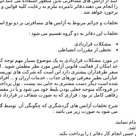
کنند از آژانس های مسافرتی بدین منظور استفاده می کنند.این دف
را انجام می دهند.دفاتر نامبرده ملزم به رعایت کلیه قوانین
برخورد خواهد شد .
تخلفات و جرائم مربوط به آژانس های مسافرتی بر دو نوع ا
تخلفات این دفاتر به دو گروه تقسیم می شود :
مشکلات قراردادی
تخطی از مقررات انضباطی
در مورد مشکلات قراردادی به یک موضوع بسیار مهم توجه کنید و
حد امکان از فعالیت قانونی آژانس مورد نظر مطمئن شوید . ا
سفر طرفداران بیشتری دارد این است که شرکت های توریستی 
عباراتی نظیر معرفی تورهای جذاب ، خدمات ارزان و ... افراد را
شده است دیگر دست مشتری به جایی بند نیست . پول پرداخ
در فرودگاه متوجه جعلی بودن بلیط خود می شود و یا در مقصد
رفاهی کامل تر بود ، قراری که به صورت شفاف در قرارداد ذک
شرح تخلفات آژانس های گردشگری که چگونگی آن توسط
کا
می شود به صورت زیر می باشد :
م ننمایند.
ن انجام کار دفاتر ) را پرداخت نکند.