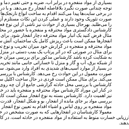
بسیاری از مواد منفجره در برابر آب، ضربه و حتی تغییر دما و
توجه چندانی صورت نگیرد بلافاصله انفجار رخ می‌دهد. و یا د
در برخی سایت‌ها پیدا می‌کنند اقدام به ساخت انواع نارنجک‌ه
صورت تئوریک وجود دارند و عملی کردن این نکات مستلزم 
را می‌طلبد. بهرحال بسیاری از حوادث نیز ناشی از این نوع فعا
کارشناس دادگستری مواد محترقه و منفجره با حضور در محل ح
مثال فرض کنید یک انبار مواد محترقه دچار انفجار شود. برای 
انفجار‌ها ممکن است باعث ریزش کامل یک ساختمان، آتش س
مواد محترقه و منفجره در گزارش خود میزان تخریب و نوع 
برای مثال در صورتی که در اثر پرتاب یک بمب دستی در منزل
به شکایت کرده باشد کارشناس مذکور برای بررسی میزان خ
از شبکه برق، آب و گاز و منزل تا خساراتی جانبی مانند تخری
در بسیار از موارد آسیب‌های شدیدی به افراد وارد می‌شود. 
صورت معمول در این حوادث رخ می‌دهد. کارشناس با بررسی 
می‌کند. برای مثال ممکن است فردی در حال ساخت اکلیل سرنج
کارشناس با بررسی محل حادثه گزارشی جامع از آن چه روی د
در کنار این موراد کارشناس مواد محترقه و منفجره باید در خ
نیز اهمیت دارد. کارشناس بسته به نوع انفجار ممکن است کار
بررسی مواد بر جای مانده از انفجار، بو و شکل انفجار، قدرت ا
مواد منفجره بر روی لباس و اشیاء اقدام به تعیین نوع انفجار 
معمولا کارشناسان در انفجار‌هایی که به صورت مشخص در خ
زیابی خسارت منوط به استفاده از مواد منفجره در حادثه است. در کارخان
دهند.