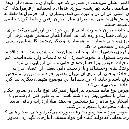
اکنش نشان می‌دهند. در صورتی که حین نگهداری و استفاده از آن‌ها
ر مقاطعی مانند چهارشنبه سوری عده‌ای با استفاده از فرمول‌هایی که
ای دستی، تی ان تی و غیره می‌کنند. بسیاری از این فرمول ها فقط به
آزمایش‌های خاصی است برای مثال میزان رقیق و غلیظ کردن خاصی
لیت‌ها هستند.
ادثه میزان خسارت ناشی از این حوادث را ارزیابی می‌کند. برای
ارزیابی خسارت وارده باید ابتدا ابعاد انفجار مشخص شود. برخی از
وزی و حتی خسارت به همسایه‌ها و دیگران شود. کارشناس رسمی
تخریب را مشخص می‌کند.
 فردی بخشی از خانه و حیاط ایشان تخریب شده باشد، و فرد اقدام
سارت مسئول می‌شود. خسارتی که به تاسیات وارد شده است اعم
ب حیات، خودرو و یا خسارت‌های جانی و مالی ارزیابی می‌شود.
سوختگی‌های وحشتناک و یا از دست دادن بعضی از اعضای بدن به
حادثه و حتی بازسازی آن میزان تقصیر افراد و متهمین را مشخص
 باشد و حادثه ای رخ دهد اما این موضوع متهمان دیگری پیدا کرد
اده است تهیه می‌کند.
صوص نوع ماده منفجره نیز اظهار نظر کند. نوع ماده در صدور احکام
 آسان یا سختی پیش رو داشته باشد. اما به طور کلی کارشناس با
نفجار نوع ماده را نیز تشخیص می‌دهد. مثلا از ذرات و باقی مانده
و ماده محترقه یا منفجره می‌کنند.
صوص مواد منفجره و محترقه صورت می‌گیرد و حتی انفجار هایی که
ه‌هایی که تولید کننده این مواد هستند، انبار‌های نگهداری، تجاوز