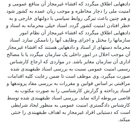
داده­هایی اطلاق می­گردد که افشاء غیرمجاز آن منافع عمومی و
امنیت ملی را دچار مخاطره و موجب زیان عمده به کشور شود
و هم چنین باعث تیرگی روابط سیاسی با دولت­های خارجی و به
خطر افتادن امنیت کشور گردد. اسناد خیلی محرمانه به اسناد و
داده­هایی اطلاق می­گردد که افشاء غیرمجاز آن نظام امور
سازمان­ها را مختل و اجرای وظایف آن­ها را ناممکن سازد. اسناد
محرمانه دسته­ای از اسناد و داده­هایی هستند که افشاء غیرمجاز
آن موجب اخلال در امور داخلی یک سازمان می­گردد یا با مصالح
اداری آن سازمان مغایر باشد. در مواردی که ارجاع کارشناس
رسمی امنیت عمومی نسبت به بررسی اسناد طبقه­بندی شده
صورت می­گیرد، وی موظف است تا ضمن رعایت کلیه اقدامات
مراقبتی بر اساس قوانین و مقررات به بررسی مفاد پرونده­ها و
اسناد پرداخته و گزارش کارشناسی را به صورت مکتوب به
قاضی مربوطه ارائه نماید. بررسی اسناد طبقه­بندی شده توسط
کارشناس دادگستری امنیت عمومی به منظور ایجاد شرایطی
است که دستیابی افراد غیرمجاز به اهداف طبقه­بندی را خنثی
می­کند.