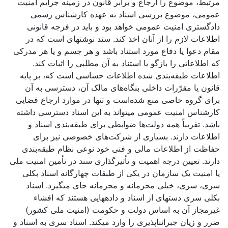
مرتبط، موضوع را ارجاع و برابر قانون در زمینه جرایم امنیت
عمومی، موضوع بررسی اسناد به عهده کارشناس رسمی
دادگستری امنیت عمومی خواهد بود و باید در فرجه قانونی
اطلاعات لازم را از آنان اخذ کند. سند نوشته­ای است که در
مقام دعوا یا دفاع مورد استناد باشد و هر جسم و یا هر مدرکی
که اطلاعاتی را بازگو یا استناد به آن مطلبی را اثبات کند.
اطلاعات طبقه‌بندی شده اطلاعات حساسی است که، بر پایه
قانون یا مقرّرات داخلی بنگاه‌های مالک آن، دسترسی به آن
برای گروه خاصی منع شده‌است و تنها در موارد ارجاع قضایی
کارشناس امنیت عمومی می­تواند به این اسناد دسترسی داشته
باشد. تقریباً همه دولت‌ها ضوابطی برای طبقه‌بندی اسناد و
اطلاعات دارند. بسیاری از شرکت‌های خصوصی نیز برای
حفاظت از اطلاعات مالی و فنی خود نوعی نظام طبقه‌بندی
دارند. تعیین درجه اهمیت و تأثیرگذاری سند در تأمین امنیت ملی
یا امنیت یک سازمان در یکی از طبقات چهارگانه اسناد بکلی
سری، سری، خیلی محرمانه و محرمانه جای می­گیرد. اسناد
بکلی سری دسته­ای از اسناد و داده­هایی هستند که افشاء
غیرمجاز آن به اساس دولت و حکومت (امنیت ملی کشور)
ضرر و زیان جبران­ناپذیری را وارد می­کند. اسناد سری به اسناد و