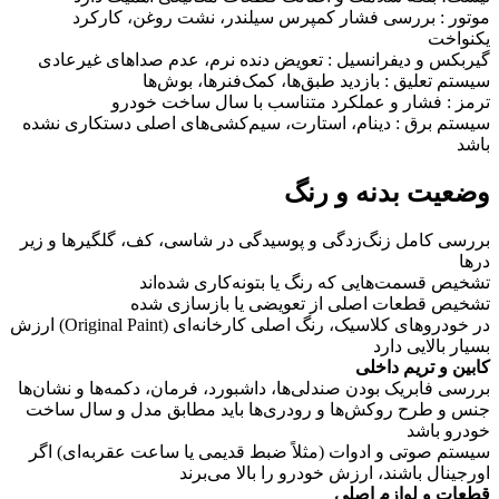
موتور : بررسی فشار کمپرس سیلندر، نشت روغن، کارکرد
یکنواخت
گیربکس و دیفرانسیل : تعویض دنده نرم، عدم صداهای غیرعادی
سیستم تعلیق : بازدید طبق‌ها، کمک‌فنرها، بوش‌ها
ترمز : فشار و عملکرد متناسب با سال ساخت خودرو
سیستم برق : دینام، استارت، سیم‌کشی‌های اصلی دستکاری نشده
باشد
وضعیت بدنه و رنگ
بررسی کامل زنگ‌زدگی و پوسیدگی در شاسی، کف، گلگیرها و زیر
درها
تشخیص قسمت‌هایی که رنگ یا بتونه‌کاری شده‌اند
تشخیص قطعات اصلی از تعویضی یا بازسازی‌ شده
در خودروهای کلاسیک، رنگ اصلی کارخانه‌ای (Original Paint) ارزش
بسیار بالایی دارد
کابین و تریم داخلی
بررسی فابریک بودن صندلی‌ها، داشبورد، فرمان، دکمه‌ها و نشان‌ها
جنس و طرح روکش‌ها و رودری‌ها باید مطابق مدل و سال ساخت
خودرو باشد
سیستم صوتی و ادوات (مثلاً ضبط قدیمی یا ساعت عقربه‌ای) اگر
اورجینال باشند، ارزش خودرو را بالا می‌برند
قطعات و لوازم اصلی