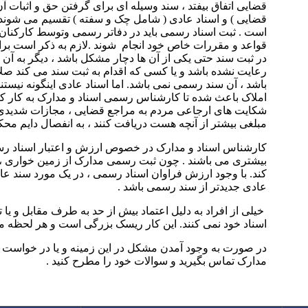
قضایی اتفاق بیفتد ، سند وسیله ای برای گرفتن حق و اثبات آن 
قضایی ) و اسناد عادی ( شامل چک و سفته ) تقسیم می شوند 
است . ثبت اسناد رسمی باید در دفاتر رسمی وتوسط کارکنان 
قواعد و مقررات خاص خود انجام شوند .لازم به ذکر است بر
در ثبت سند حتی یکی از آن ها دچار مشکل باشد ، دیگر به آن
رعایت نشده باشد و یا کسی که اقدام به ثبت سند می کند صلا
باشد ، آن سند رسمی نمی باشد. اما اسناد عادی اینگونه نیستند
املاک باعث شده تا کارشناس رسمی اسناد و مدارک به کار کا
شکایت های ارجاعی مردم به مراجع قضایی ، مجازات شدیدی بر
مبلغی بیشتر از آنچه هست دریافت کنند ، به انفصال دایم مح
کارشناس اسناد و مدارک در خصوص ارزش و اعتبار اسناد رسم
بیشتری می باشند . چون ثبت رسمی مدارک از زمین خواری ، فر
کند. با وجود ارزش فراوان اسناد رسمی ، در یک مورد سند عاد
عادی جدیدتر از سند رسمی باشد .
خیلی از افراد به دلیل اعتماد بیش از حد به طرف مقابل و ی
اسناد خود نمی کنند. این کار ریسک بزرگی است و هر لحظ
در صورت به وجود آمدن مشکل در این زمینه و یا در خواست م
مدارک تماس بگیرید و سوالات خود را مطرح کنید .