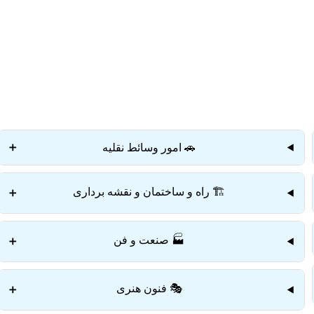
دستمزد
ارتباط باما
جستجو
تعرفه
🚗 امور وسائط نقلیه
➕
🏗️ راه و ساختمان و نقشه برداری
➕
🏭 صنعت و فن
➕
🎭 فنون هنری
➕