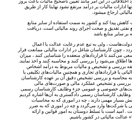
تلافاتی در این امر مانند تعیین ناصحیح مالیات باعث بروز
ادارات مالیات بر درآمد مرتفع نشود نهایتا کار از طریق
یاتی ارجاع میشود.
اهش پیدا کند و کشور به سمت استفاده از سایر منابع
ع نفتی تقدیق و صحت اجرای روند مالیاتی است. دریافت
 بر سایر منابع باشد
ولت‌هاست ، ولی به تبع عدم رعایت عدالت یا اعمال
گردد ، چون کارشناسان شاغل در ادارات مالیاتی ممانعت فرار
 سعی می‌کنند تا قراردادهای منعقده را شناسایی کنند ، میزان
‌ها اطلاق می‌شود را بررسی کنند و محاسبه کنند و اخذ نمایند.
ظیفه بررسی و تشخیص و مالیات مربوط به درآمد اشخاص
اتی یا قراردادهای تجاری و همچنین مالیات‌های تکلیفی یا
یفه محاسبه و بررسی تشخیص دقیق آن بر عهده کارشناسان
ق، بررسی و تشخیص عملکرد مالی و صورت‌های مالی
 دولت‌های خصوصی و عمومی جزء‌ وظایف کارشناسان رسمی
و وظایف کارشناسان رسمی دادگستری به آن‌ها اشاره کردیم
قش بسیار مهمی دارند ، چه در اموری که به محاسبات
ا شرکت‌ها وارد می‌گردد و چه در اموری که به ضرر
 امید است با تسلط دوستان به امور قوانین و ارائه
ء عدالت مالیاتی در کشور باشیم.