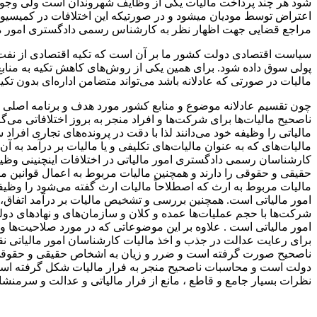
شود هر چند پرداخت مالیات یکی از وظایف شهروندان است ولی وجود اخ
اعتراض توسط مودیان میشود و در صورتیکه این اختلافات در کمیسیونها 
مراجع قضایی جهت اظهار نظر به کارشناس رسمی دادگستری امور مال
سیاست اقتصادی دولت کشور ما بر آن است که تکیه اقتصادی از نفت ک
پولی سوق داده شود. برای همین یکی از روش‌های کاهش تکیه به مناب
مالیات در صورتی که عادلانه باشد می‌تواند متضامن اداره‌ای بدون تکیه
چون تقسیم عادلانه موضوع و منابع کشور مورد هدف و برنامه‌ اصلی د
ناصحیح مالیات‌ها برای شرکت‌ها و افراد منجر به بروز اختلافاتی می‌
مالیاتی را وظیفه خود می‌دانند لذا با دقت در پرونده‌های تجاری افراد
مالیات‌های که به عنوان مالیات‌های تکلیفی و یا مالیات بر درآمد به آن
کارشناسان رسمی دادگستری امور مالیاتی در اختلافات اینچنینی و
حقیقی و حقوقی را دارند و همچنین مالیات مربوط به اعمال قوانین مالی
مالیات مربوط به ارث که اصطلاحاً مالیات ارث گفته می‌شود را وظ
امور مالیاتی است. همچنین بررسی و تشخیص مالیات بر درآمد اتفا
شرکت‌ها با حجم عملیات‌ها عمده و کلان و سازمان‌های و نهادهای
امور مالیاتی است . علاوه بر این موضوعاتی که در مورد صلاحیت‌ها 
برای رعایت عدالت در جذب و اخذ مالیات کارشناسان امور مالیاتی ن
ناصحیح صورت گرفته است و ضرر و زیان به اشخاص حقیقی و حقوقی ی
دولت است و محاسبات ناصحیح منجر به فرار مالیات شکل گرفته است .
نظرات بسیار جامع و قاطع ، مانع از فرار مالیاتی و عدالت و سرمنشا