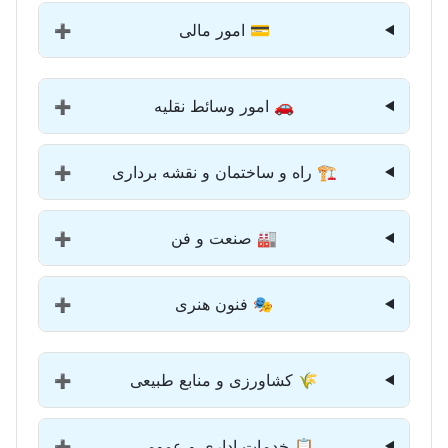
💳 امور مالی
➕
🚗 امور وسائط نقلیه
➕
🏗️ راه و ساختمان و نقشه برداری
➕
🏭 صنعت و فن
➕
🎭 فنون هنری
➕
🌾 کشاورزی و منابع طبیعی
➕
📋 خدمات اداری و عمومی
➕