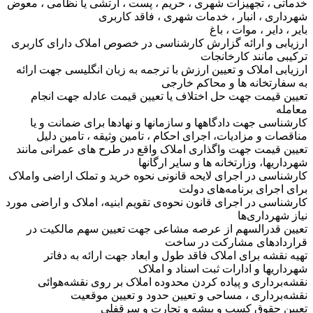
خدماتی ، تجهیزات شهری ، حریم ، پست ، ارتشی یا نظامی ، معوض
شهرداری ، انبار ، خدمات شهری ، فاقد کاربری
بایر ، دایر ، موات ، باغ
ارزیابی و ارائه گزارش کارشناسی در خصوص املاک دارای کاربری
ترکیبی مانند کارخانجات
ارزیابی املاک و تعیین ارزش با ترجمه به زبان انگلیسی جهت ارائه
به سفارتخانه ها و محاکم خارجی
تعیین قیمت جهت حل اختلاف یا تعیین قیمت عادله جهت انجام
معامله
کارشناسی جهت دادگاهها و سازمانها و نهادها برای ضمانت و یا
مناقصات و مزادیات، اجرای احکام ، تامین وثیقه ، تامین دلیل
تعیین قیمت جهت واگذاری املاک واقع در طرح های عمرانی مانند
شهرداریها، وزارتخانه ها و سایر ارگانها
کارشناسی در اجرای لایحه قانونی نحوه خرید و تملک اراضی واملاک
برای اجرای برنامه‌های دولت
کارشناسی در اجرای قانون نحوه‌ی تقویم ابنیه، املاک و اراضی مورد
نیاز شهرداری‌ها
تعیین قدرالسهم از عرصه مشاعی جهت تعیین سهم مالکیت در
قراردادهای مشارکت در ساخت
تهیه نقشه برای املاک فاقد طول و ابعاد جهت ارائه به دفاتر
شهرداریها و ادارات ثبت اسناد و املاک
نقشه‌برداری و پیاده کردن محدوده املاک بر روی نقشه‌هوائی
نقشه‌برداری ، مساحی و تعیین حدود و تعیین موقعیت
تعیین حقوق کسب و پیشه و تجارت و سرقفلی