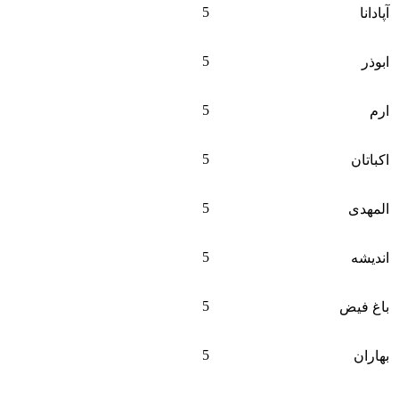
5
آپادانا
5
ابوذر
5
ارم
5
اکباتان
5
المهدی
5
اندیشه
5
باغ فیض
5
بهاران