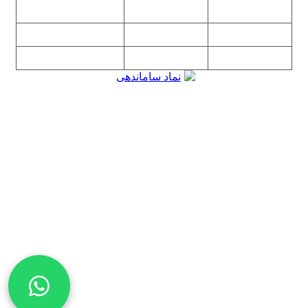
۰۹۱۹۳۱۵۳۰۶۰
۲۲۷۶۱۱۹۵
۲۲۲۵۸۶۳۸
۲۲۷۶۱۱۹۸
پیغام گیر
۰۹۱۰۳۱۵۳۰۶۰
۰۹۰۲۳۱۵۳۰۶۰
۲۲۷۶۱۱۹۷
۲۲۷۶۱۱۹۶
تهران، بلوار میرداماد، نفت جنوبی، شماره ۲۶۸
تمامی مطالب و تصاویر و نرم‌افزارهای این سایت تابع قانون حمایت
حقوق مولفان و مصنفان و هنرمندان بوده و استفاده بدون مجوز از
مطالب آن مجاز نیست
Copyright © 2008 - 2026 All Rights Reserved
کارشناس رسمی دادگستری