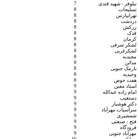
7
نیلوفر - شهید قندی
8
تسلیحات
8
تهرانپارس
8
دردشت
8
زرکش
8
فدک
8
کرمان
8
لشکر شرقی
8
لشکرغربی
8
مجیدیه
8
مدائن
8
نارمک جنوبی
8
وحیدیه
8
هفت حوض
9
استاد معین
9
امام زاده عبدالله
9
دستغیب
9
دکتر هوشیار
9
سرآسیاب مهرآباد
9
شمشیری
9
فتح - صنعتی
9
فرودگاه
9
مهرآباد جنوبی
10