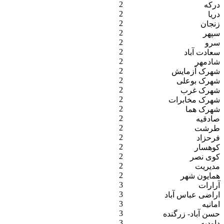
2
درکه
2
دریا
2
زنجان
2
سپهر
2
سرو
2
سعادت آباد
2
شادمهر
2
شهرک آزمایش
2
شهرک بوعلی
2
شهرک غرب
2
شهرک مخابرات
2
شهرک هما
2
صادقیه
2
طرشت
2
فرحزاد
2
کوهسار
2
کوی نصر
2
مدیریت
2
همایون شهر
3
آرارات
3
اراضی عباس آباد
3
امانیه
3
حسن آباد- زرگنده
3
داودیه