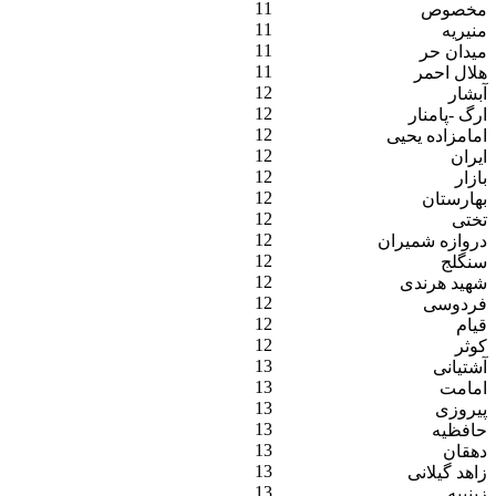
11
مخصوص
11
منیریه
11
میدان حر
11
هلال احمر
12
آبشار
12
ارگ -پامنار
12
امامزاده یحیی
12
ایران
12
بازار
12
بهارستان
12
تختی
12
دروازه شمیران
12
سنگلج
12
شهید هرندی
12
فردوسی
12
قیام
12
کوثر
13
آشتیانی
13
امامت
13
پیروزی
13
حافظیه
13
دهقان
13
زاهد گیلانی
13
زینبیه