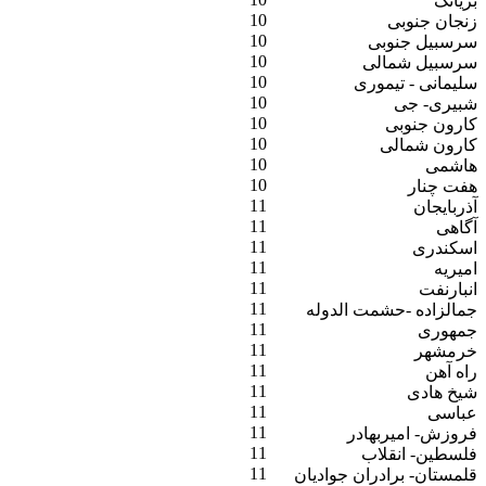
بریانک
10
زنجان جنوبی
10
سرسبیل جنوبی
10
سرسبیل شمالی
10
سلیمانی - تیموری
10
شبیری- جی
10
کارون جنوبی
10
کارون شمالی
10
هاشمی
10
هفت چنار
11
آذربایجان
11
آگاهی
11
اسکندری
11
امیریه
11
انبارنفت
11
جمالزاده -حشمت الدوله
11
جمهوری
11
خرمشهر
11
راه آهن
11
شیخ هادی
11
عباسی
11
فروزش- امیربهادر
11
فلسطین- انقلاب
11
قلمستان- برادران جوادیان