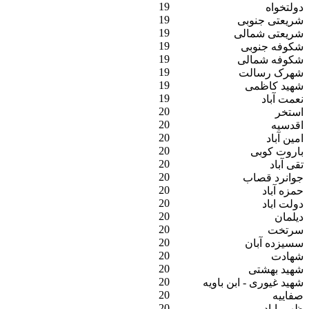
19
دولتخواه
19
شریعتی جنوبی
19
شریعتی شمالی
19
شکوفه جنوبی
19
شکوفه شمالی
19
شهرک رسالت
19
شهید کاظمی
19
نعمت آباد
20
استخر
20
اقدسیه
20
امین آباد
20
باروت کوبی
20
تقی آباد
20
جوانرد قصاب
20
حمزه آباد
20
دولت اباد
20
دیلمان
20
سرتخت
20
سسیزده آبان
20
شهادت
20
شهید بهشتی
20
شهید غیوری - ابن باویه
20
صفاییه
20
ظهیر اباد