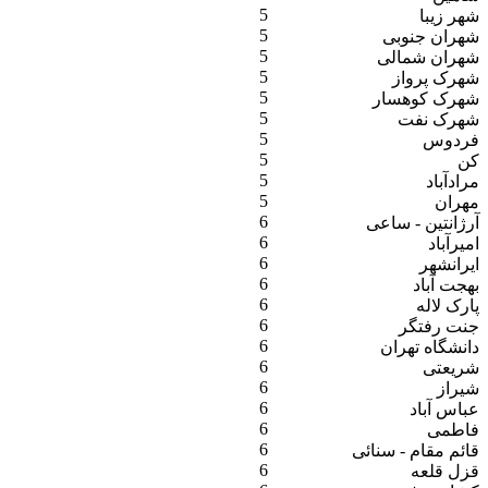
5
شهر زیبا
5
شهران جنوبی
5
شهران شمالی
5
شهرک پرواز
5
شهرک کوهسار
5
شهرک نفت
5
فردوس
5
کن
5
مرادآباد
5
مهران
6
آرژانتین - ساعی
6
امیرآباد
6
ایرانشهر
6
بهجت آباد
6
پارک لاله
6
جنت رفتگر
6
دانشگاه تهران
6
شریعتی
6
شیراز
6
عباس آباد
6
فاطمی
6
قائم مقام - سنائی
6
قزل قلعه