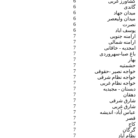
6
کشاورز غربی
6
گاندی
6
میدان جهاد
6
میدان ولیعصر
6
نصرت
6
یوسف اباد
7
ارامنه جنوبی
7
ارامنه شمالی
7
امجدیه - خاقانی
7
باغ صبا-سهروردی
7
بهار
7
حشمتیه
7
خواجه نصیر -حقوقی
7
خواجه نظام شرقی
7
خواجه نظام غربی
7
دبستان - مجیدیه
7
دهقان
7
شارق شرقی
7
شارق غربی
7
عباس آباد- اندیشه
7
قصر
7
کاج
7
گرگان
7
نظام آباد