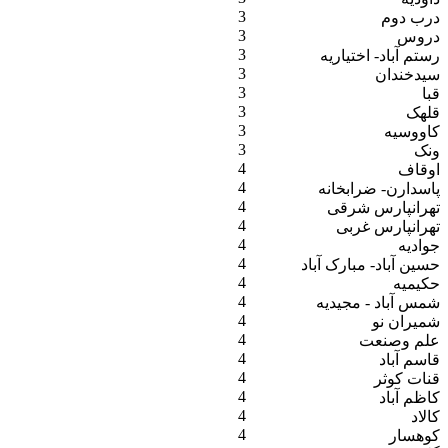
3
درب دوم
3
دروس
3
رستم آباد- اختیاریه
3
سیدخندان
3
قبا
3
قلهک
3
کاووسیه
3
ونک
4
اوقاف
4
پاسدارن- ضرابخانه
4
تهرانپارس شرقی
4
تهرانپارس غربی
4
جوادیه
4
حسین آباد- مبارک آباد
4
حکیمیه
4
شمس آباد - مجیدیه
4
شمیران نو
4
علم وصنعت
4
قاسم آباد
4
قنات کوثر
4
کاظم آباد
4
کالاد
4
کوهسار