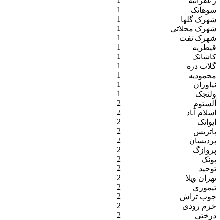
1
زعفرانیه
1
سوهانک
1
شهرک گلها
1
شهرک محلاتی
1
شهرک نفت
1
قیطریه
1
کاشانک
1
گلاب دره
1
محمودیه
1
نیاوران
1
ولنجک
2
آلستوم
2
اسلام آباد
2
ایوانک
2
پاتریس
2
پردیسان
2
پروازگ
2
پونک
2
توحید
2
تهران ویلا
2
تیموری
2
چوب تراش
2
خرم رودی
2
درختی