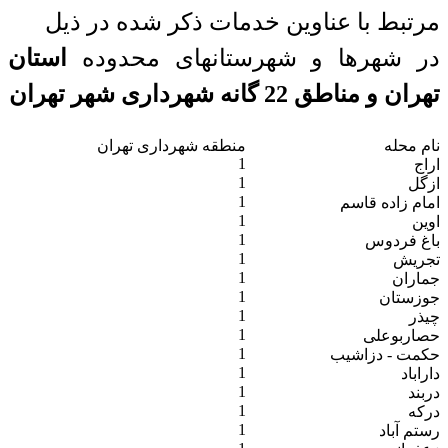
مرتبط با عناوین خدمات ذکر شده در ذیل
در شهرها و شهرستانهای محدوده
استان
تهران و مناطق 22 گانه شهرداری شهر تهران
نام محله
منطقه شهرداری تهران
1
اراج
1
ازگل
1
امام زاده قاسم
1
اوین
1
باغ فردوس
1
تجریش
1
جماران
1
جوزستان
1
چیذر
1
حصاربوعلی
1
حکمت - دزاشیب
1
داراباد
1
دربند
1
درکه
1
رستم آباد