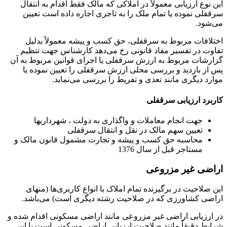
این نوع ارزیابی معمولاً در املاکی که مالک فقط اقدام به انتقال
سرقفلی نموده یا تمام ملک را به تاجری اجاره داده است تعیین
می‌شود.
اختلافات مربوط به سرقفلی، حق کسب و پیشه معمولاً بدلیل
تفاوت در تفسیر مفاد قانونی رخ می‌دهد کارشناس جهت تنظیم
گزارشات مربوط به ارزش سرقفلی یا اجرای قوانین مربوط به آن
پس از بازدید و بررسی محلی ارزش سرقفلی را تعیین نموده یا
موارد دیگری مانند تعدی و تفریط را بررسی می‌نماید.
کاربرد ارزیابی سرقفلی
جهت انجام معاملات و واگذاری به دولت ، شهرداریها
تعیین سهم مالک در نقل و انتقال سرقفلی
محاسبه حق کسب و پیشه و تجارت مشمول قانون مالک و
مستاجر قبل از سال 1376
اراضی غیر مزروعی
این صلاحیت در برگیرنده تمام املاک با انواع کاربری‌ها (منهای
اراضی کشاورزی که در صلاحیت رشته دیگری است) می‌باشد.
در ارزیابی اراضی غیر مزروعی مانند اراضی مسکونی اقدام شده و
شرایط دقیقاً مانند صلاحیت ارزیابی اراضی مسکونی است با این