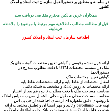
 سامانه و منطبق بر دستورالعمل سازمان ثبت اسناد و املاک
شور
همکاران عزیز، مالکین محترم متقاضی دریافت سند
بل از مطالعه مطالب ، اطلاعیه مهم مرتبط با موضوع را ملاحظه
فرمایید.
اطلاعیه سازمان ثبت اسناد و املاک کشور
ائه فایل نقشه رقومی و گواهی تعیین مختصات گوشه های یک
ملک در سیستم مختصات UTM با دقت مطلوب مندرج در
تورالعمل
اهی تعیین مختصات ملک
تقال مختصات از نقاط پایه و ارائه مشخصات نقاط پایه
ئه مختصات به روش RTK و مشخصات شبکه دائمی
اسبه مساحت ملک با دقت مطلوب تا دو رقم بعد از اعشار
حاسبه مساحت محلی و طول محلی بااعمال ضریب مقیاس املاک
 روشهای دقیق ماهواره ای از دیتای اخذ شده از جی پی اس
تهیه فایل parcellmap و تایید و مهر امضا آن و تطبیق مختصات ارائه
ه در فایل با ایندکس های موجود در بانک جامع اطلاعات املاک و