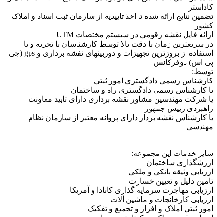
داستر
مین نتایج ارائه شده تا اخذ تاییدیه از سازمان ثبت اسناد و املاک
شور
ائه فایل نقشه رقومی در سیستم مختصات UTM
 سریعترین زمان با دقت بالا توسط کارشناسان با تجربه و با
استفاده از بروزترین تجهیزات و دوربینهای نفشه برداری و gps (جی
ی اس) دوفرکانس
وسط:
رشناس رسمی دادگستری امور ثبتی
 کارشناس رسمی دادگستری راه و ساختمان
 شرکت مهندسین مشاور نقشه برداری دارای تایید معاونت
هبردی رییس جمهور
 کارشناس نقشه بردار دارای پروانه معتبر از سازمان نظام
هندسی
یر خدمات این مجموعه:
رزشگذاری ساختمان
زیابی وثیقه بانکی و ملکی
مین دلیل و تعیین خسارت
زیابی مهاجرت سرمایه گذاری کانادا و آمریکا
زیابی کارخانجات و ماشین آلات
ور ثبتی املاک و افراز و تجمیع و تفکیک