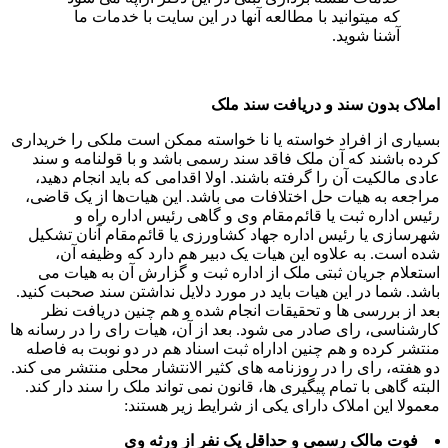
که میتوانید با مطالعه آنها در این سایت با خدمات ما
آشنا شوید.
لاک بدون سند و دریافت سند ملک
یاری از افراد خواسته یا نا خواسته ممکن است ملکی را خریداری
ده باشند که آن ملک فاقد سند رسمی باشد و با قولنامه و سند
دی مالکیت آن را گرفته باشند. اولا اقدامی که باید انجام دهید،
اجعه به هیات حل اختلافات می باشد. این هیات‌ها از یک قاضی،
یس اداره ثبت یا قائم‌‌مقام وی و گاهی رئیس اداره راه و
رسازی یا رئیس اداره جهاد کشاورزی یا قائم‌مقام آنان تشکیل
ه است. به علاوه این هیات یک دبیر هم دارد که وظیفه آن،
تعلام جریان ثبتی ملک از اداره ثبت و گزارش آن به هیات می
شد. شما در این هیات باید در مورد دلایل نداشتن سند صحبت کنید.
د از بررسی ها و تحقیقات انجام شده و هم چنین دریافت نظر
رشناسی، رای صادر می شود. بعد از آن، هیات رای را در رسانه ها
تشر کرده و هم چنین اداراه ثبت اسناد هم در دو نوبت به فاصله
 هفته، رای را در روزنامه های کثیر الانتشار محلی منتشر می کند.
بته گاهی با تمام پیگیری ها، قانون نمی تواند ملک را سند دار کند.
مولا این املاک دارای یکی از شرایط زیر هستند:
فوت مالک رسمی و حداقل یک نفر از ورثه وی