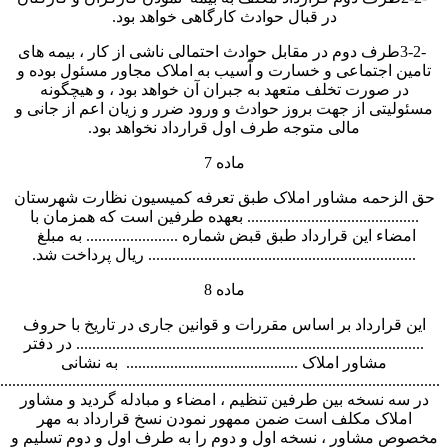
....................................