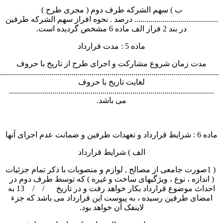
....................