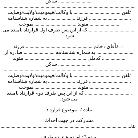
............