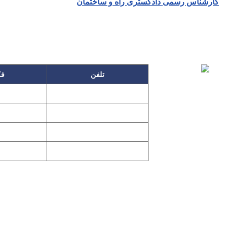
کارشناس رسمی دادگستری راه و ساختمان
تلفن
ف
۸۶۴۹
۲۲۲۵۸۶۳۰
۱۱۹۵
۲۲۲۵۸۶۳۸
۲۲۷۶۱۱۹۸
پیغا
۱۱۹۷
۲۲۷۶۱۱۹۶
تهران، بلوار میردام
تمامی مطالب و تصاویر و نرم‌افزارهای این سایت تابع قانون حمایت حقو
l Rights Reserved