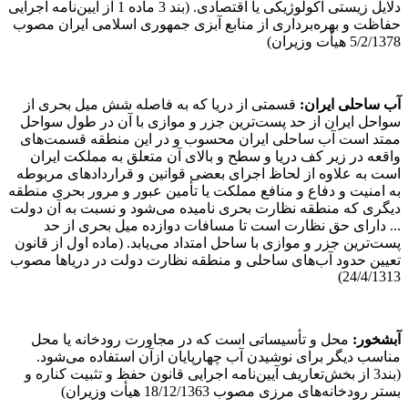
دلایل زیستی اکولوژیکی یا اقتصادی. (بند 3 ماده 1 از آیین‌نامه اجرایی
حفاظت و بهره‌برداری از منابع آبزی جمهوری اسلامی ایران مصوب
5/2/1378 هیأت وزیران)
آب ساحلی ایران:
قسمتی از دریا که به فاصله شش میل بحری از
سواحل ایران از حد پست‌ترین جزر و موازی با آن در طول سواحل
ممتد است آب ساحلی ایران محسوب و در این منطقه قسمت‌های
واقعه در زیر کف دریا و سطح و بالای آن متعلق به مملکت ایران
است به علاوه از لحاظ اجرای بعضی قوانین و قراردادهای مربوطه
به امنیت و دفاع و منافع مملکت یا تأمین عبور و مرور بحری منطقه
دیگری که منطقه نظارت بحری نامیده می‌شود و نسبت به آن دولت
... دارای حق نظارت است تا مسافات دوازده میل بحری از حد
پست‌ترین جزر و موازی با ساحل امتداد می‌یابد. (ماده اول از قانون
تعیین حدود آب‌های ساحلی و منطقه نظارت دولت در دریاها مصوب
24/4/1313)
آبشخور:
محل و تأسیساتی است که در مجاورت رودخانه یا محل
مناسب دیگر برای نوشیدن آب چهارپایان از‌آن استفاده می‌شود.
(بند3 از بخش‌تعاریف آیین‌نامه اجرایی قانون حفظ و تثبیت کناره و
بستر رودخانه‌های مرزی مصوب 18/12/1363 هیأت وزیران)