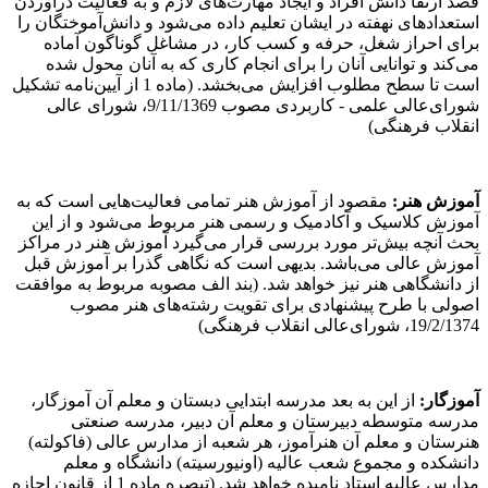
قصد ارتقا دانش افراد و ایجاد مهارت‌های لازم و به فعالیت درآوردن
استعدادهای نهفته در ایشان تعلیم داده می‌شود و دانش‌آموختگان را
برای احراز شغل، حرفه و کسب کار، در مشاغل گوناگون آماده
می‌کند و توانایی آنان را برای انجام کاری که به آنان محول شده
است تا سطح مطلوب افزایش می‌بخشد. (ماده 1 از آیین‌نامه تشکیل
شورای‌عالی علمی - کاربردی مصوب 9/11/1369، شورای ‌عالی
انقلاب فرهنگی)
آموزش هنر:
مقصود از آموزش هنر تمامی فعالیت‌هایی است که به
آموزش کلاسیک و آکادمیک و رسمی هنر مربوط می‌شود و از این
بحث آنچه بیش‌تر مورد بررسی قرار می‌گیرد آموزش هنر در مراکز
آموزش عالی می‌باشد. بدیهی است که نگاهی گذرا بر آموزش قبل
از دانشگاهی هنر نیز خواهد شد. (بند الف مصوبه مربوط به موافقت
اصولی با طرح پیشنهادی برای تقویت رشته‌های هنر مصوب
19/2/1374، شورای‌عالی انقلاب فرهنگی)
آموزگار:
از این به بعد مدرسه ابتدایی دبستان و معلم آن آموزگار،
مدرسه متوسطه دبیرستان و معلم آن دبیر، مدرسه صنعتی
هنرستان و معلم آن هنرآموز، هر شعبه از مدارس عالی (فاکولته)
دانشکده و مجموع شعب عالیه (اونیورسیته) دانشگاه و معلم
مدارس عالیه استاد نامیده خواهد شد. (تبصره ماده 1 از قانون اجازه