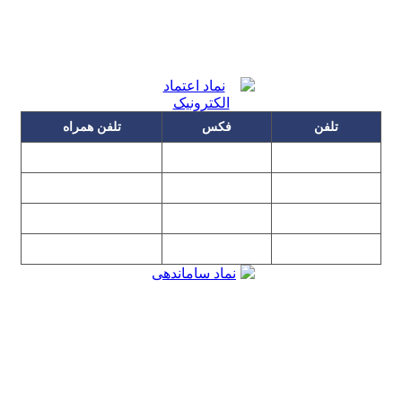
تلفن
فکس
تلفن همراه
۰۹۱۲۳۱۵۳۰۶۰
۲۲۲۵۸۶۴۹
۲۲۲۵۸۶۳۰
۰۹۱۹۳۱۵۳۰۶۰
۲۲۷۶۱۱۹۵
۲۲۲۵۸۶۳۸
۲۲۷۶۱۱۹۸
پیغام گیر
۰۹۱۰۳۱۵۳۰۶۰
۰۹۰۲۳۱۵۳۰۶۰
۲۲۷۶۱۱۹۷
۲۲۷۶۱۱۹۶
تهران، بلوار میرداماد، نفت جنوبی، شماره ۲۶۸
تمامی مطالب و تصاویر و نرم‌افزارهای این سایت تابع قانون حمایت
حقوق مولفان و مصنفان و هنرمندان بوده و استفاده بدون مجوز از
مطالب آن مجاز نیست