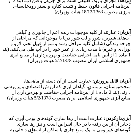
آبراهه:
مجرای باریک طبیعی است برای جریان یافتن آب. (بند 2 از
آیین‌نامه اجرایی قانون حفظ و تثبیت کناره و بستر رودخانه‌های
مرزی مصوب 18/12/1363 هیأت وزیران)
آبزیان:
عبارتند از کلیه موجودات زنده اعم از جانوری و گیاهی
آب‌های شیرین، شور و لب شور دریا یا موجوداتی که مراحلی از
چرخه زندگی (شامل کلیه مراحل رشد و نمو از قبیل تخم، لارو و
نوزادی و غیره) یا مدت زیادی از عمر خود را در آب طی می‌کنند. (بند
1 ماده 1 از آیین نامه اجرایی حفاظت و بهره‌برداری از منابع آبزی
جمهوری اسلامی ایران مصوب 5/2/1378 هیأت وزیران)
آبزیان قابل پرورش:
عبارت است از آن دسته از ماهی‌ها،
سخت‌پوستان، نرمتنان، گیاهان آبزی که ارزش اقتصادی و پرورشی
دارند. (بند 2 ماده 1 از آیین‌نامه اجرایی حفاظت و بهره‌برداری از
منابع آبزی جمهوری اسلامی ایران مصوب 5/2/1378 هیأت وزیران)
آبزی‌دارکردن:
عبارت است از رها سازی گونه‌های بومی آبزی که
ذخایر آن از بین رفته یا در حال انقراض است و نیز رها سازی
گونه‌های غیربومی به یک منبع جاری یا ساکن از آب‌های داخلی به