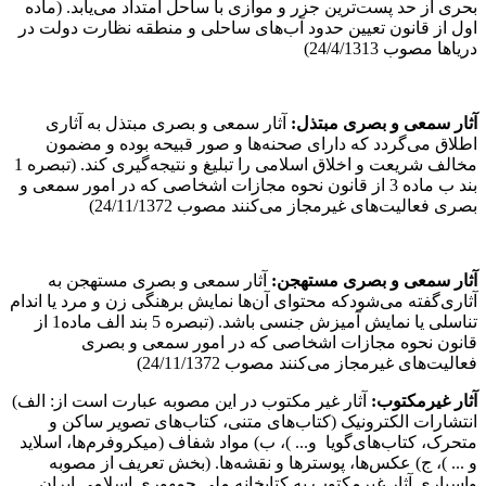
بحری از حد پست‌ترین جزر و موازی با ساحل امتداد می‌یابد. (ماده
اول از قانون تعیین حدود آب‌های ساحلی و منطقه نظارت دولت در
دریاها مصوب 24/4/1313)
آثار سمعی و بصری مبتذل:
آثار سمعی و بصری مبتذل به آثاری
اطلاق می‌گردد که دارای صحنه‌ها و صور قبیحه بوده و مضمون
مخالف شریعت و اخلاق اسلامی را تبلیغ و نتیجه‌گیری کند. (تبصره 1
بند ب ماده 3 از قانون نحوه مجازات اشخاصی که در امور سمعی و
بصری فعالیت‌های غیرمجاز می‌کنند مصوب 24/11/1372)
آثار
سمعی
‌و
بصری
‌مستهجن:
آثار سمعی‌ و بصری مستهجن به
آثاری‌گفته می‌شود‌که محتوای‌ آن‌ها نمایش‌ برهنگی زن و مرد یا اندام
تناسلی یا نمایش‌ آمیزش جنسی باشد. (تبصره 5 بند الف ماده1 از
قانون نحوه مجازات اشخاصی که در امور سمعی و بصری
فعالیت‌های غیرمجاز می‌کنند مصوب 24/11/1372)
آثار غیرمکتوب:
آثار غیر مکتوب در این مصوبه عبارت است از: الف)
انتشارات الکترونیک (کتاب‌های ‌متنی، کتاب‌های تصویر ساکن و
متحرک، کتاب‌های‌گویا و... )، ب) مواد شفاف (میکروفرم‌ها، اسلاید
و ... )، ج) عکس‌ها، پوسترها و نقشه‌ها. (بخش تعریف از مصوبه
واسپاری آثار غیرمکتوب به کتابخانه‌ ملی جمهوری اسلامی ایران