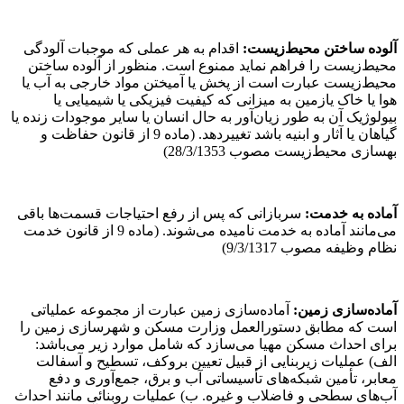
آلوده ساختن محیط‌زیست:
اقدام به هر عملی که موجبات آلودگی
محیط‌زیست را فراهم نماید ممنوع است. منظور از آلوده ساختن
محیط‌زیست عبارت است از پخش یا آمیختن مواد خارجی به آب یا
هوا یا خاک یازمین به میزانی که کیفیت فیزیکی یا شیمیایی یا
بیولوژیک آن به طور زیان‌آور به حال انسان یا سایر موجودات زنده یا
گیاهان یا آثار و ابنیه باشد تغییردهد. (ماده 9 از قانون حفاظت و
بهسازی محیط‌زیست مصوب 28/3/1353)
آماده به خدمت:
سربازانی که پس از رفع احتیاجات قسمت‌ها باقی
می‌مانند آماده به خدمت نامیده می‌شوند. (ماده 9 از قانون خدمت
نظام وظیفه مصوب 9/3/1317)
آماده‌سازی زمین:
آماده‌سازی زمین عبارت از مجموعه عملیاتی
است که مطابق دستورالعمل وزارت مسکن و شهرسازی زمین را
برای احداث مسکن مهیا می‌سازد که شامل موارد زیر می‌باشد:
الف) عملیات زیربنایی از قبیل تعیین بروکف، تسطیح و آسفالت
معابر، تأمین شبکه‌های تأسیساتی آب و برق، جمع‌آوری و دفع
آب‌های سطحی و فاضلاب و غیره. ب) عملیات روبنائی مانند احداث