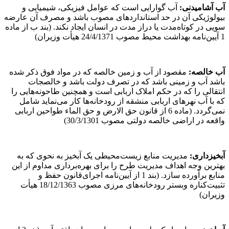
آب آشامیدنی:
آب گوارایی است که عوامل فیزیکی، شیمیایی و
بیولوژیکی آن در حد استانداردهای مصوب باشد و مصرف آن عارضه
سویی در کوتاه‌مدت یا دراز مدت در انسان ایجاد نکند. (بند ب از ماده
1 آیین‌نامه بهداشت محیط مصوب 24/4/1371 هیأت وزیران)
آب خالصه:
مقصود از آب و زمین خالصه که در مواد فوق ذکر شده
باشد آب و زمینی باشد که در تصرف دولت باشد و خالصجات
انتقالی را که در حکم املاک اربابی است و همچنین طاحونه‌هایی را
که با آب نهرهای اربابی منشقه از رودخانه‌ها کار می‌نماید شامل
نمی‌گردد. (ماده 6 از قانون حق الارض و حق الماء طواحین اربابی
واقعه در اراضی خالصه دولتی مصوب 30/3/1301)
آبخیزداری:
مدیریت منابع زیست‌محیطی یک آبخیز به نحوی که به
بهترین وجه اهداف مدیریت طرح را برای بهره‌برداری مداوم از این
منابع برآورده سازد. (بند 1 از آیین‌نامه اجرای‌قانون حفظ و
تثبیت‌کناره وبستر رودخانه‌های مرزی مصوب 18/12/1363 هیأت
وزیران)