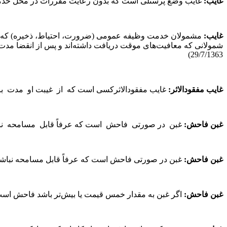
غایب
:
غایب وضع پرسنلی است که بدون رعایت مقررات در محل خدمت حاضر نشوند. (ماده 104 قانون مقررات استخدامی سپاه 
غایب
:
مشمولان خدمت وظیفه عمومی (ضرورت، احتیاط، ذخیره) که برای
29/7/1363)
غایب
مفقودالاثر
:
غایب مفقودالاثرکسی است که از غیبت او مدت بالنسبه مدیدی
غبن
فاحش
:
غبن در صورتی فاحش است ‌که عرفاً قابل مسامحه نباشد. (ماده10 (ماده 417) قانون اصلاح موادی از قانون م
غبن فاحش
:
غبن در صورتی فاحش است که عرفاً قابل مسامحه نباشد. قانون
غبن فاحش
:
اگر غبن به مقدار خمس قیمت یا بیش‌تر باشد فاحش است و در ک