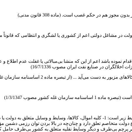
جوز هم در حکم غصب است. (ماده 308 قانون مدنی)
م نموده باشد اعم از این که منشا بی‌مبالاتی یا غفلت عدم اطلاع و عدم
بصره ماده 2 اساسنامه سازمان غله و قند و شکر و چای کشور مصوب30/3/1352)
ان غله کشور مصوب 1/3/1347)
باع دولت متخاصم تعلق دارد و چنان‌چه در بالا بردن توان رزمی دشمن مؤ