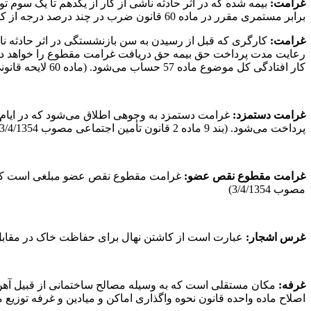
غرامت
:
بیمه شده که در اثر حادثه ناشی از کار از یکدهم تا یک سو
برابر مستمری مقرر در ماده 60 قانون ضرب در چند درصد درجه از کارافتادگی بیمه شده (ماده 62 قانون بیمه‌های اجتماعی کارگران مصوب 21/2/1339)
غرامت
:
رعایت مدت پرداخت حق بیمه حق دریافت غرامت مقطوع را خواهد داش
کار افتادگی کل موضوع ماده 57 حساب می‌شود. (ماده 60 لایحه قانونی بیمه‌های اجتماعی کارگران مصوب 24/4/1334)
غرامت دستمزد
:
غرامت دستمزد به وجوهی اطلاق می‌شود که در ایام با
پرداخت می‌شود. (بند 9 ماده 2 قانون تأمین اجتماعی مصوب 3/4/1354)
غرامت مقطوع نقص عضو
:
مصوب 3/4/1354)
غرس اشجار
:
عبارت است از کاشتن نهال برای حفاظت خاک در مقابل فرسایش (بند 22 آیین‌نامه اجرایی قانون حفظ و تثبیت کناره و بستر رودخانه‌های
غرفه
:
اصلاح ماده واحده قانون نحوه واگذاری اماکن و میادین و غرفه توزیع میوه مصوب 5/10/1358 مصوب /1374