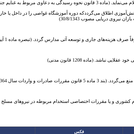
به غنایم جنگی مصوب 22/10/1366)
انش‌آموزی اطلاق می‌گرددکه دوره آموزشگاه غواصی را در داخل یا خارج
آتی مدارس گردد. (تبصره ماده 1 آیین‌نامه اجرایی مدارس غیرانتفاعی مصوب 13/12/1367 هیأت وزیران)
باشد. (ماده 1208 قانون مدنی)
واردات سال 1364 مصوب 17/2/1364)
فکس