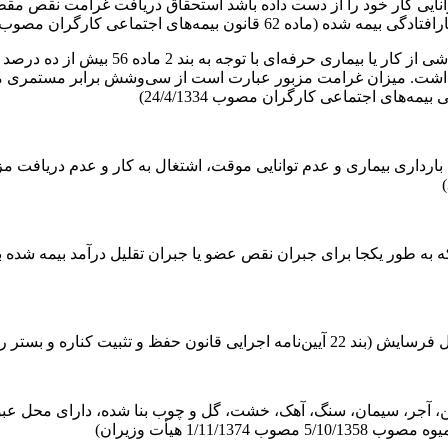
م توانایی کار خود را از دست داده باشد استحقاق دریافت غرامت نق
کارگری که قبل از رسیدن به سن بازنشستگی د
ت. میزان غرامت مزبور عبارت است از سی‌وشش برابر مستمری ماهیا
رداری بیماری و عدم توانایی موقت، اشتغال به کار و عدم دریافت مزد
 مرزی مصوب 18/12/1363 هیأت وزیران)
1/11 هیأت وزیران)