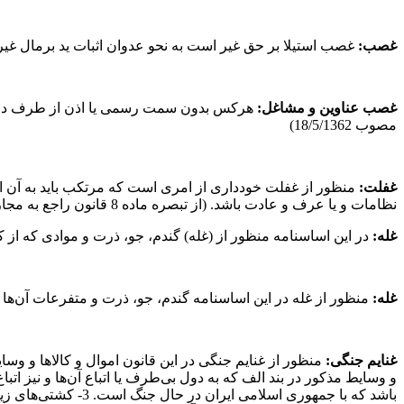
غصب
:
غصب استیلا بر حق غیر است به نحو عدوان اثبات ید برمال غیر بدون م
غصب عناوین و مشاغل
:
مصوب 18/5/1362)
غفلت
:
منظور از غفلت خودداری از امری است که مرتکب باید به آن اقدا
نظامات و یا عرف و عادت باشد. (از تبصره ماده 8 قانون راجع به مجازات اخلالگران در صنایع نفت ایران مصوب 16/7/1336)
غله
:
در این اساسنامه منظور از (غله) گندم، جو، ذرت و موادی که از کالاهای مزبور به دست می‌آید ... (از ت
غله
:
منظور از غله در این اساسنامه گندم، جو، ذرت و متفرعات آن‌ها است (تبصره ماده 1 اساسنامه سازم
غنایم جنگی
:
و وسایط مذکور در بند الف که به دول بی‌طرف یا اتباع آن‌ها و نیز ات