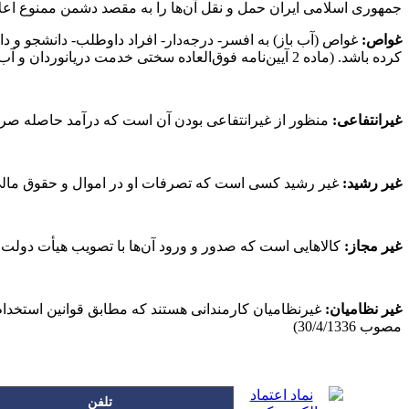
جمهوری اسلامی ایران حمل و نقل آن‌ها را به مقصد دشمن ممنوع اعلام می‌نماید. (ماده 3 قانون نحوه رسیدگی به دعاوی مربوط 
غواص
:
غواص (آب باز) به افسر- درجه‌دار- افراد داوطلب- دانشجو و د
کرده باشد. (ماده 2 آیین‌نامه فوق‌العاده سختی خدمت دریانوردان و آب بازان نیروی دریایی مصوب 30/8/1343)
غیرانتفاعی
:
منظور از غیرانتفاعی بودن آن است که درآمد حاصله صرفاً صرف هزینه‌های جاری و توسعه 
غیر رشید
:
غیر رشید کسی است که تصرفات او در اموال و حقوق مالی خود عقلایی ن
غیر مجاز
:
کالاهایی است که صدور و ورود آن‌ها با تصویب هیأت دولت منع می‌گردد. (بند 3 ماده 5 قانون مقررات صادرات و 
غیر نظامیان
:
مصوب 30/4/1336)
تلفن