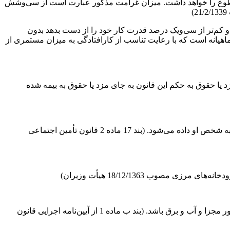
ص مقطوع را خواهد داشت. میزان غرامت مذکور عبارت است از سی‌وشش
ر اثر حادثه ناشی از کار یا بیماری حرفه‌ای با توجه به بند 2 ماده 56 بیش از ده درصد و کم‌تر از سی‌ویک درصد قدرت کار خود را از دست بدهد بدون
نه است که با رعایت تناسب از کارافتادگی به میزان مستمری از
 یا حقوق به حکم این قانون به جای مزد یا حقوق به بیمه شده
غرامت مقطوع نقص عضو مبلغی است که به طور یکجا برای جبران نقص عضو یا جبران تقلیل درآمد بیمه شده به شخص او داده می‌شود. (بند 17 ماده 2 قانون تأمین اجتماعی
مکان مستقلی است که به وسیله مصالح ساختمانی از قبیل آهن، آجر، سیمان، سنگ، آهک، خشت، گل و چوب بنا شده، دارای محل عبور مجزا و آب و برق باشد. (بند ب ماده 1 از آیین‌نامه اجرایی قانون