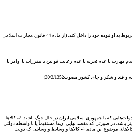
هرکس بدون سمت رسمی یا اذن از طرف دولت در مشاغل دولتی اعم از کشوری یا لشگری و انتظامی که قانوناً مربوط به او نبوده خود را داخل کند. (از ماده 44 قانون مجازات اسلامی
 مهارت یا عدم تجربه یا عدم رعایت قوانین یا مقررات یا اوامر یا
منظور از غنایم جنگی در این قانون اموال و کالاها و وسایط زیر است: 1- کلیه اموال، کالاها، وسایط و وسایل متعلق به دولت یا دولت‌هایی که با جمهوری اسلامی ایران در حال جنگ باشند. 2- کالاها
ثر باشد. در صورتی که مقصد نهایی آن‌ها مستقیماً یا با واسطه دولتی
باشد که با جمهوری اسلامی ایران در حال جنگ است. 3- کشتی‌های زیر پرچم بی‌طرف و دیگر وسایط نقلیه متعلق به کشور بی‌طرف حامل کالاهای موضوع این ماده. 4- کالاها و وسایط و وسایلی که دولت