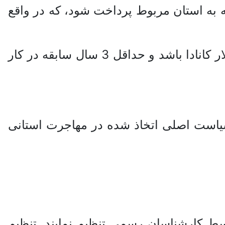
خالص شما باشد؛ ضمنا باید 75 هزار دلار نیز وثیقه به استان مربوط پرداخت شود، که در واقع
اما در صورتی که زیر 40 سال سن داشته باشید حداقل دارایی شما باید مبلغ 300 هزار دلار کانادا باشد و حداقل 3 سال سابقه در کار
 سیاست اصلی اتخاذ شده در مهاجرت استانی
سط کارشناسان رسمی تنظیم نمایند. تنظیم