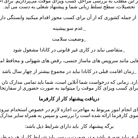
 این مطلب به بررسی مراحل کسب ویزای موقت می‌پردازیم. برای اخذ ای
تحصیلات، سطح تسلط زبانی شما و پیشنهاد شغلی به دست می آید.
 از جمله کشوری که از آن برای کسب مجوز اقدام میکنید وابستگی دارد
_عدم سو پیشینه
_وضعیت سلامت
_متقاضی نباید در کاری غیر قانونی در کانادا مشغول شود
هایی مانند سرویس های ماساژ جنسی، رقص های شهوانی و محافظ امن
_زمان اقامت قبلی در کانادا نباید در مجموع بیشتر از چهار سال باشد
رد. زمانی که درخواست شما آنلاین است، شما باید تمامی مدارک تان ر
رای کسب ویزای کار موقت را میتوانید به صورت حضوری از سفارتخانه 
دریافت پیشنهاد کار از کارفرما
رای انجام امور مربوط به مهاجرت اجازه لازم در خصوص استخدام نیروی 
سوی کارفرما ارائه شده است را بررسی و سپس به همراه سایر مدارک لا
برگه پیشنهاد کار باید دارای شرایط ذیل باشد:
اری نباید صوری باشد و در صورت بررسی باید شرایط کار از هر دو طر