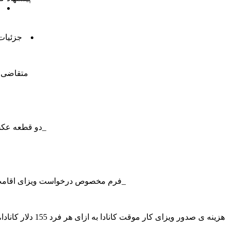
جزئیات
متقاضی ب
_دو قطعه عکس
_فرم مخصوص درخواست ویزای اقامت موقت کانادا که