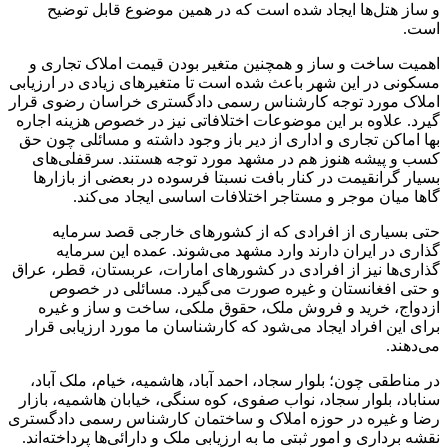
و ساز هتل‌ها ایجاد شده است که در همین موضوع قابل توضیح
است.
اهمیت ساخت و ساز و همچنین متغیر بودن قیمت املاک تجاری و
مسکونی در این شهر باعث شده است تا متغیر‌های زیادی در ارزیابی
املاک مورد توجه کارشناس رسمی دادگستری خراسان رضوی قرار
گیرد. علاوه بر این موضوعات اختلافاتی نیز در خصوص هزینه اجاره
بها اماکن تجاری و اداری از دیر باز وجود داشته و مسائلی چون حق
کسب و پیشه هنوز هم در مشهد مورد توجه هستند. سرقفلی‌های
بسیار گرانقیمت در کنار بافت نسبتا فرسوده در بعضی از بازار‌ها
گاها میان موجر و مستاجر اختلافات اساسی ایجاد می‌کند.
حتی بسیاری از افرادی که از کشور‌های خارجی قصد سرمایه
گذاری در ایران دارند وارد مشهد می‌شوند. عمده این سرمایه
گذاری‌ها نیز از افرادی در کشور‌های امارات، عربستان، قطر، عراق
و حتی افغانستان و غیره صورت می‌گیرد. مسائلی در خصوص
ازدواج، خرید و فروش ملک، حقوق ملکی، ساخت و ساز و غیره
برای این افراد ایجاد می‌شود که کارشناسان ما مورد ارزیابی قرار
می‌دهند.
در مناطقی چون؛ بلوار سجاد، احمد آباد، هاشمیه، خیام، ملک آباد،
سناباد، بلوار سجاد، نواب صفوی، کوه سنگی، خیابان هاشمیه، بازار
رضا و غیره در حوزه املاک و ساختمان کارشناس رسمی دادگستری
نقشه برداری و امور ثبتی ما به ارزیابی ملک و دارائی‌ها پرداخته‌اند.