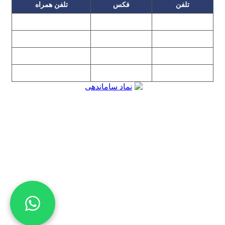
تلفن
فکس
تلفن همراه
۰۹۱۲۳۱۵۳۰۶۰
۲۲۲۵۸۶۴۹
۲۲۲۵۸۶۳۰
۰۹۱۹۳۱۵۳۰۶۰
۲۲۷۶۱۱۹۵
۲۲۲۵۸۶۳۸
۲۲۷۶۱۱۹۸
پیغام گیر
۰۹۱۰۳۱۵۳۰۶۰
۰۹۰۲۳۱۵۳۰۶۰
۲۲۷۶۱۱۹۷
۲۲۷۶۱۱۹۶
تهران، بلوار میرداماد، نفت جنوبی، شماره ۲۶۸
تمامی مطالب و تصاویر و نرم‌افزارهای این سایت تابع قانون حمایت
حقوق مولفان و مصنفان و هنرمندان بوده و استفاده بدون مجوز از
مطالب آن مجاز نیست
Copyright © 2008 - 2026 All Rights Reserved
کارشناس رسمی دادگستری