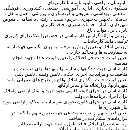
، آپارتمان ، اراضی ، ابنیه ناتمام با کاربریهای
مسکونی ، تجاری ، اداری ، آموزشی ، صنعتی ، کشاورزی ، فرهنگی
، مذهبی ، بهداشتی ، تفریحی و گردشگری و ورزشی ، حمل و نقل ،
خدماتی ، تجهیزات شهری ، حریم ، پست ، ارتشی یا نظامی ، معوض
شهرداری ، انبار ، خدمات شهری ، فاقد کاربری
بایر ، دایر ، موات ، باغ
ارزیابی و ارائه گزارش کارشناسی در خصوص املاک دارای کاربری
ترکیبی مانند کارخانجات
ارزیابی املاک و تعیین ارزش با ترجمه به زبان انگلیسی جهت ارائه
به سفارتخانه ها و محاکم خارجی
تعیین قیمت جهت حل اختلاف یا تعیین قیمت عادله جهت انجام
معامله
کارشناسی جهت دادگاهها و سازمانها و نهادها برای ضمانت و یا
مناقصات و مزادیات، اجرای احکام ، تامین وثیقه ، تامین دلیل
تعیین قیمت جهت واگذاری املاک واقع در طرح های عمرانی مانند
شهرداریها، وزارتخانه ها و سایر ارگانها
کارشناسی در اجرای لایحه قانونی نحوه خرید و تملک اراضی واملاک
برای اجرای برنامه‌های دولت
کارشناسی در اجرای قانون نحوه‌ی تقویم ابنیه، املاک و اراضی مورد
نیاز شهرداری‌ها
تعیین قدرالسهم از عرصه مشاعی جهت تعیین سهم مالکیت در
قراردادهای مشارکت در ساخت
تهیه نقشه برای املاک فاقد طول و ابعاد جهت ارائه به دفاتر
شهرداریها و ادارات ثبت اسناد و املاک