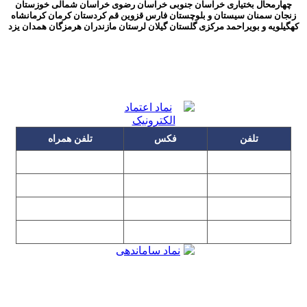
چهارمحال بختیاری خراسان جنوبی
خراسان
رضوی
خراسان
شمالی خوزستان
زنجان سمنان سیستان و بلوچستان فارس قزوین قم کردستان کرمان کرمانشاه
کهگیلویه و بویراحمد مرکزی گلستان گیلان لرستان مازندران هرمزگان همدان یزد
تلفن
فکس
تلفن همراه
۰۹۱۲۳۱۵۳۰۶۰
۲۲۲۵۸۶۴۹
۲۲۲۵۸۶۳۰
۰۹۱۹۳۱۵۳۰۶۰
۲۲۷۶۱۱۹۵
۲۲۲۵۸۶۳۸
۲۲۷۶۱۱۹۸
پیغام گیر
۰۹۱۰۳۱۵۳۰۶۰
۰۹۰۲۳۱۵۳۰۶۰
۲۲۷۶۱۱۹۷
۲۲۷۶۱۱۹۶
تهران، بلوار میرداماد، نفت جنوبی، شماره ۲۶۸
تمامی مطالب و تصاویر و نرم‌افزارهای این سایت تابع قانون حمایت