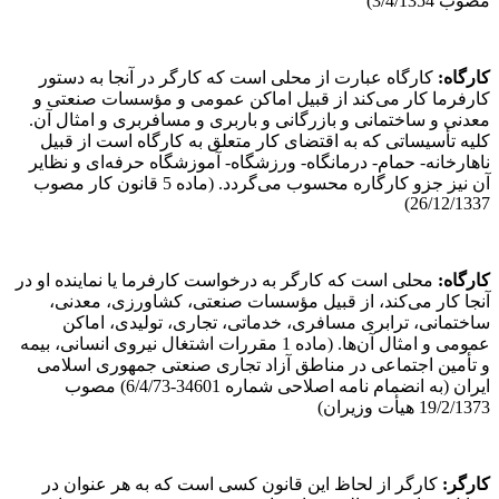
مصوب 3/4/1354)
کارگاه
:
کارگاه عبارت از محلی است که کارگر در آنجا به دستور
کارفرما کار می‌کند از قبیل اماکن عمومی و مؤسسات صنعتی و
معدنی و ساختمانی و بازرگانی و باربری و مسافربری و امثال آن.
کلیه تأسیساتی که به اقتضای کار متعلق به کارگاه است از قبیل
ناهارخانه- حمام- درمانگاه- ورزشگاه- آموزشگاه حرفه‌ای و نظایر
آن نیز جزو کارگاره محسوب می‌گردد. (ماده 5 قانون کار مصوب
26/12/1337)
کارگاه
:
محلی است که کارگر به درخواست کارفرما یا نماینده او در
آنجا کار می‌کند، از قبیل مؤسسات صنعتی، کشاورزی، معدنی،
ساختمانی، ترابری مسافری، خدماتی، تجاری، تولیدی، اماکن
عمومی و امثال آن‌ها. (ماده 1 مقررات اشتغال نیروی انسانی، بیمه
و تأمین اجتماعی در مناطق آزاد تجاری صنعتی جمهوری اسلامی
ایران (به انضمام نامه اصلاحی شماره 34601-6/4/73) مصوب
19/2/1373 هیأت وزیران)
کارگر
:
کارگر از لحاظ این قانون کسی است که به هر عنوان در