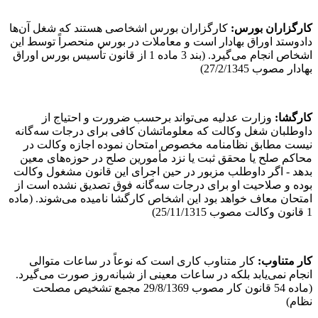
کارگزاران بورس
:
کارگزاران بورس اشخاصی هستند که شغل آن‌ها
دادوستد اوراق بهادار است و معاملات در بورس منحصراً توسط این
اشخاص انجام می‌گیرد. (بند 3 ماده 1 از قانون تأسیس بورس اوراق
بهادار مصوب 27/2/1345)
کارگشا
:
وزارت عدلیه می‌تواند برحسب ضرورت و احتیاج از
داوطلبان شغل وکالت که معلوماتشان کافی برای درجات سه‌گانه
نیست مطابق نظامنامه مخصوص امتحان نموده اجازه وکالت در
محاکم صلح یا محقق ثبت یا نزد مأمورین صلح در حوزه‌های معین
بدهد - اگر داوطلب مزبور در حین اجرای این قانون مشغول وکالت
بوده و صلاحیت او برای درجات سه‌گانه فوق تصدیق نشده است از
امتحان معاف خواهد بود این اشخاص کارگشا نامیده می‌شوند. (ماده
1 قانون وکالت مصوب 25/11/1315)
کار متناوب
:
کار متناوب کاری است که نوعاً در ساعات متوالی
انجام نمی‌یابد بلکه در ساعات معینی از شبانه‌روز صورت می‌گیرد.
(ماده 54 قانون کار مصوب 29/8/1369 مجمع تشخیص مصلحت
نظام)