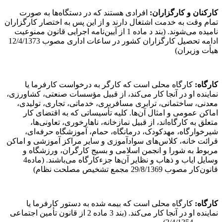
کارکنان و کارگزاران
:
افرادی هستند که در دستگاه‌ها به صورت
تمام وقت به خدمت اشتغال دارند و از این پس به اختصار کارگزاران
نامیده می‌شوند. (بند د ماده 1 از آیین‌نامه اجرایی قانون ممنوعیت
ادامه تحصیل کارگزاران کشور در ساعات اداری مصوب 12/4/1373
هیأت وزیران)
کارگاه
:
کارگاه محلی است که کارگر به درخواست کارفرما یا
نماینده او در آنجا کار می‌کند، از قبیل مؤسسات صنعتی، کشاورزی،
معدنی، ساختمانی، ترابری مسافربری، خدماتی، تجاری، تولیدی،
اماکن عمومی و امثال آن‌ها. کلیه تأسیساتی که به اقتضای کار
متعلق به کارگاه‌اند، از قبیل نمازخانه، ناهارخوری، تعاونی‌ها،
شیرخوارگاه، مهدکودک، درمانگاه، حمام، آموزشگاه حرفه‌ای،
قرائت خانه، کلاس‌های سوادآموزی و سایر مراکز آموزشی و اماکن
مربوط به شورا و انجمن اسلامی و بسیج کارگران، ورزشگاه و
وسایل ایاب و ذهاب و نظایر آن‌ها جزءکارگاه می‌باشند. (ماده4
قانون‌کار مصوب 29/8/1369 مجمع تشخیص مصلحت نظام)
کارگاه
:
کارگاه محلی است که بیمه شده به دستور کارفرما یا
نماینده او در آنجا کار می‌کند. (بند 3 ماده 2 از قانون تأمین اجتماعی