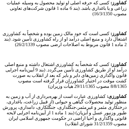
کشاورز:
کسی که حرفه اصلی او تولید محصول به وسیله عملیات
زراعی و یا باغداری ‌باشد. (بند 6 ماده 1 قانون شرکت‌های تعاونی
مصوب 16/3/1350)
کشاورز
:
کسی است که خود مالک زمین بوده و شخصاً به کشاورزی
اشتغال دارد و منبع اصلی درآمد او از راه کشاورزی تأمین شود. (بند
2 ماده 1 قانون مربوط به اصلاحات ارضی مصوب 26/2/1339)
کشاورز:
کسی که شخصاً به کشاورزی اشتغال داشته و منبع اصلی
درآمد او از طریق کشاورزی تأمین می‌گردد. (بند 9 آیین‌نامه اجرایی
قانون واگذاری زمین‌های دایر و بایر که بعد از انقلاب به صورت
کشت موقت در اختیار کشاورزان قرار گرفته است مصوب
8/8/1365 مصوب 29/11/1365 هیأت وزیران)
کشاورزی
:
کشاورزی عبارت است از بهره‌برداری از آب و زمین به
منظور تولید محصولات گیاهی و حیوانی (از قبیل زراعت، باغداری،
درختکاری مثمر و غیرمثمر،‌جنگلداری، جنگلکاری، دامداری، پرورش
طیور وزنبور عسل و آبزیان) (بند 1 ماده 1 از آیین‌نامه‌ اجرایی لایحه
قانونی واگذاری و احیا اراضی در حکومت جمهوری اسلامی ایران
مصوب 31/2/1359 شورای انقلاب)