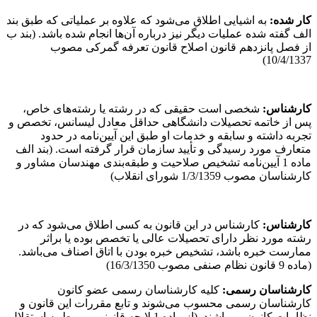
کار شده
:
به اشیایی اطلاق می‌شود که علاوه بر عملیاتی که طبق بند
الف گفته شده عملیات دیگر نیز درباره آن‌ها انجام شده باشد. (بند ب
از فصل پانزدهم قانون اصلاح قانون تعرفه گمرکی مصوب
10/4/1337)
کارشناس
:
شخصی است حقیقی که در رشته یا رشته‌های خاص،
پس از خاتمه تحصیلات دانشگاهی حداقل معادل لیسانس، تخصص و
تجربه داشته و سابقه و خدمات او طبق این آیین‌نامه در حدود
متعارف مورد رسیدگی و تأیید سازمان قرار گرفته است. (بند الف
ماده 1 آیین‌نامه تشخیص صلاحیت و طبقه‌بندی مهندسان مشاور و
کارشناسان مصوب 1/3/1359 شورای انقلاب)
کارشناس
:
کارشناس در این قانون به کسی اطلاق می‌شود که در
رشته مورد نظر دارای تحصیلات عالی یا تخصص بوده یا براثر
ممارست خبره باشد، تشخیص خبره بودن با اتاق اصناف می‌باشد.
(ماده 9 قانون نظام صنفی مصوب 16/3/1350)
کارشناس
ان
رسمی
:
کلیه کارشناسان رسمی عضو کانون
کارشناسان رسمی محسوب می‌شوند و تابع مقررات این قانون و
نظامات کانون می‌باشند. (از ماده 1 لایحه قانونی مربوط به استقلال