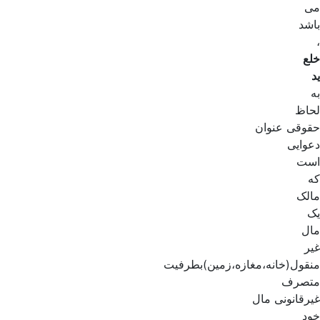
می
باشد
،
خلع
ید
به
لحاظ
حقوقی عنوان
دعوایی
است
که
مالک
یک
مال
غیر
منقول(خانه،مغازه،زمین)بطرفیت
متصرف
غیرقانونی مال
خود