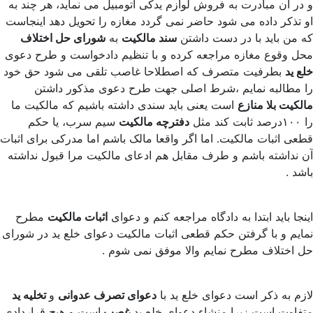
و در آن مبادرت به فروش لوازم یدکی اتومبیل می نماید، هر چند به
او تذکر داده می شود حاضر نمی گردد مغازه را تحویل دهد اینجاست
که من باید با در دست داشتن
سند مالکیت
به
شورای حل اختلاف
محل وقوع مغازه مراجعه کرده و با تنظیم دادخواست و طرح دعوی
خلع ید
بطرفیت متصرف که اصطلاحا غاصب تلقی می شود حق خود
را مطالبه نمایم ،شرط اصلی جهت طرح دعوی مذکور داشتن
مالکیت بلا منازع
است یعنی باید سندی داشته باشیم که مالکیت ما
را ۱۰۰درصد ثابت کند مثل
دفترچه مالکیت
سیم سرب، یا حکم
قطعی اثبات مالکیت. اما اگر واقعا مالک باشم اما مدرکی برای اثبات
آن نداشته باشم و طرف مقابل هم ادعای مالکیت مرا قبول نداشته
باشد .
اینجا باید ابتدا به دادگاه مراجعه کنم و دعوای
اثبات مالکیت
مطرح
نمایم و با گرفتن حکم قطعی اثبات مالکیت دعوای خلع ید در شورای
حل اختلاف مطرح نمایم والا موفق نمی شوم .
لازم به ذکر است دعوای خلع ید با
دعوای تصرف عدوانی
و
تخلیه ید
متفاوت است زیرا منشاء دعوای خلع ید
غصب
است و هیچ قراردادی