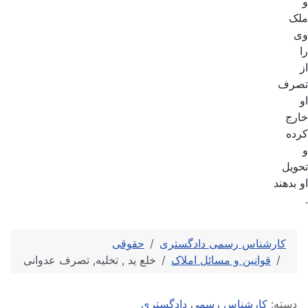
و
ملک
وی
را
از
تصرف
او
خارج
کرده
و
تحویل
او بدهند
.
کارشناس رسمی دادگستری
حقوقی
قوانین و مسائل املاک
خلع ید , تخلیه, تصرف عدوانی
توضیحات
دسته:
کارشناس رسمی دادگستری