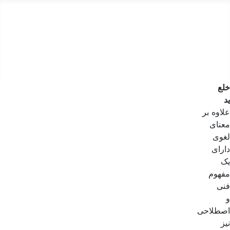
کارشناس رسمی دادگستری
کارشناسی تخصصی و ارزیابی رسمی
دستمزد
ارتباط باما
جستجو
تعرفه
خلع
ید
علاوه بر
معنای
لغوی
دارای
یک
مفهوم
فنی
و
اصطلاحی
نیز