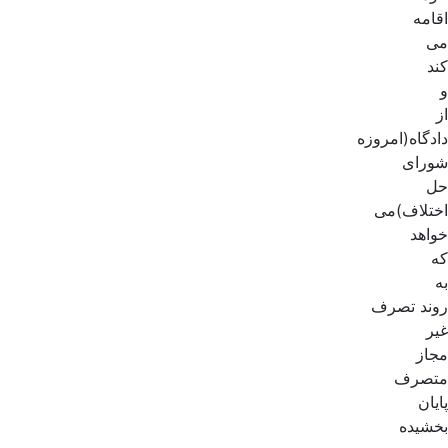
اقامه
می
کند
و
از
دادگاه(امروزه
شورای
حل
اختلاف)می
خواهد
که
به
روند تصرف
غیر
مجاز
متصرف
پایان
بخشیده