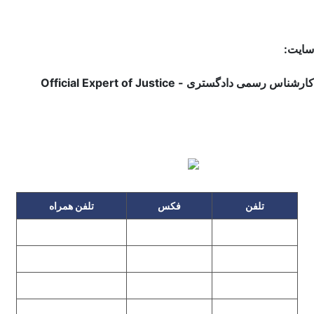
سایت:
کارشناس رسمی دادگستری - Official Expert of Justice
تلفن
فکس
تلفن همراه
۰۹۱۲۳۱۵۳۰۶۰
۲۲۲۵۸۶۴۹
۲۲۲۵۸۶۳۰
۰۹۱۹۳۱۵۳۰۶۰
۲۲۷۶۱۱۹۵
۲۲۲۵۸۶۳۸
۲۲۷۶۱۱۹۸
پیغام گیر
۰۹۱۰۳۱۵۳۰۶۰
۰۹۰۲۳۱۵۳۰۶۰
۲۲۷۶۱۱۹۷
۲۲۷۶۱۱۹۶