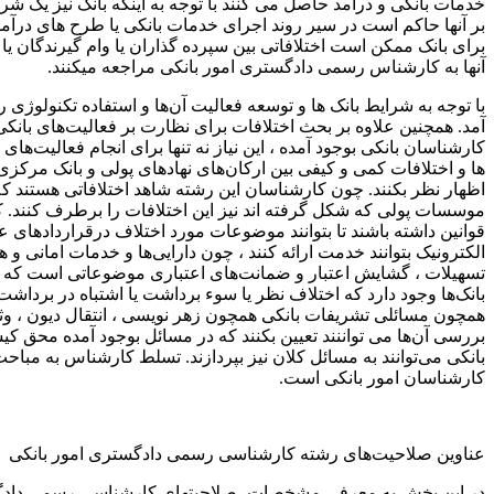
خدمات بانکی و درآمد حاصل می کنند با توجه به اینکه بانک نیز یک
بر آنها حاکم است در سیر روند اجرای خدمات بانکی یا طرح های درآمد
برای بانک ممکن است اختلافاتی بین سپرده گذاران یا وام گیرندگان 
آنها به کارشناس رسمی دادگستری امور بانکی مراجعه میکنند.
با توجه به شرایط بانک‌ ها و توسعه فعالیت آن‌ها و استفاده تکنولوژی رو
آمد. همچنین علاوه بر بحث اختلافات برای نظارت بر فعالیت‌های بانک
کارشناسان بانکی بوجود آمده ، این نیاز نه تنها برای انجام فعالیت‌ها
ها و اختلافات کمی و کیفی بین ارکان‌های نهادهای پولی و بانک مرکزی
اظهار نظر بکنند. چون کارشناسان این رشته شاهد اختلافاتی هستند که نه
موسسات پولی که شکل گرفته‌ اند نیز این اختلافات را برطرف کنند. ک
قوانین داشته باشند تا بتوانند موضوعات مورد اختلاف درقراردادهای ع
الکترونیک بتوانند خدمت ارائه کنند ، چون دارایی‌ها و خدمات امانی و
تسهیلات ، گشایش اعتبار و ضمانت‌های اعتباری موضوعاتی است که دا
بانک‌‌ها وجود دارد که اختلاف نظر یا سوء برداشت یا اشتباه در برداشت
همچون مسائلی تشریفات بانکی همچون زهر نویسی ، انتقال دیون ، وثائ
بررسی آن‌ها می‌ تواننند تعیین بکنند که در مسائل بوجود آمده محق
بانکی می‌توانند به مسائل کلان نیز بپردازند. تسلط کارشناس به مباحث
کارشناسان امور بانکی است.
عناوین صلاحیت‌های رشته کارشناسی رسمی دادگستری امور بانکی
در این بخش به معرفی مشخصات، صلاحیتهای کارشناسی رسمی دادگ