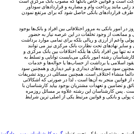
 شرکت است و قوانین خاص بانکها که مصوب بانک مرکزی است
 زایی مانند پرداخت وام و مضاربه و قراردادهای سودآور
یا طرف قراردادهای بانکی حاصل شود که برای مرتفع نمودن
ز در امور بانکی به مرور اختلافاتی بین افراد و بانک‌ها بوجود
ی و ممانعت از وجود تخلفات در این عرصه نیاز به حضور
ی پولی واعم از ارزی و ریالی بلکه برای تمامی موارد برداشت
 و سایر نهادهای تحت نظارت بانک مرکزی نیز می ‌توانند
 تنها بین افراد بانک‌ ها بلکه اختلافات بین بانک مرکزی و
ارشناسان رشته امور بانکی می‌بایست توانایی و تسلط به
قود اسلامی یا برداشت از حساب‌ها یا حواله‌ها و خدمات
 همچنین سود سپرده‌های دیداری و غیر دیداری و همچنین سود
ئماً منشاء اختلاف است. همچنین مسائلی در روند تشریفات
 از قوانین منجر به آن‌ها است ، لذا در صورتی که اشکالاتی
ق و تضامین و تعهدات مشتریان بوجود بیاید کارشناسان با
 کیست . پس کارشناسان این رشته علاوه بر مسائل روزمره
 پولی و بانکی و قوانین مرتبط یکی از اصلی ‌ترین شرایط
ستری رشته امور بانکی تحت عنوان
گروه کارشناسان رسمی دادگست