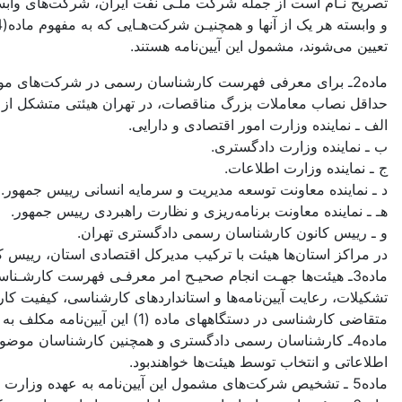
تصریح نـام است از جمله شرکت ملـی نفت ایران، شرکت‌های وابست
تعیین می‌شوند، مشمول این آیین‌نامه هستند.
حداقل نصاب معاملات بزرگ مناقصات، در تهران هیئتی متشکل از ا
الف ـ نماینده وزارت امور اقتصادی و دارایی.
ب ـ نماینده وزارت دادگستری.
ج ـ نماینده وزارت اطلاعات.
د ـ نماینده معاونت توسعه مدیریت و سرمایه انسانی رییس جمهور.
هـ ـ نماینده معاونت برنامه‌ریزی و نظارت راهبردی رییس جمهور.
و ـ رییس کانون کارشناسان رسمی دادگستری تهران.
در مراکز استان‌ها هیئت با ترکیب مدیرکل اقتصادی استان، رییس ک
ماده3ـ هیئت‌ها جهـت انجام صحیـح امر معرفـی فهرست کارشـ
تشکیلات، رعایت آیین‌نامه‌ها و استانداردهای کارشناسی، کیفیت 
متقاضی کارشناسی در دستگاههای ماده (1) این آیین‌نامه مکلف به ارائه کلیه اطلاعات و مستندات لازم حسب اعلام هیئت خواهندبود.
اطلاعاتی و انتخاب توسط هیئت‌ها خواهندبود.
ماده5 ـ تشخیص شرکت‌های مشمول این آیین‌نامه به عهده وزارت امور اقتصادی و دارایی خواهدبود.