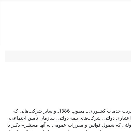
دستمزد
ارتباط باما
جستجو
تعرفه
ماده1ـ کلیه شرکت‌های دولتی موضوع ماده (4) قانـون مدیریت خدمات کشـوری ـ مصوب 1386ـ و سایر شرکت‌هایی که
 اعتباری دولتی، شرکت‌های بیمه دولتی، سازمان تأمین اجتماعی،
تی که شمول قوانین و مقررات عمومی به آنها مستلـزم ذکـر یا