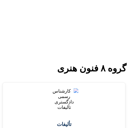
دستمزد
ارتباط باما
جستجو
تعرفه
ن هنری
تألیفات