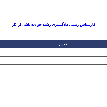
کارشناس رسمی دادگستری رشته حوادث ناشی از کار
فکس
۲۲۲۵۸۶۴۹
۲۲۷۶۱۱۹۵
پیغام گیر
۲۲۷۶۱۱۹۷
تهران، بلوار میرداماد، نفت جنوبی، شماره ۲۶۸
این سایت تابع قانون حمایت حقوق مولفان و مصنفان و هنرمندان بوده و استف
Copyright © 2008 - 2026 All Rights Reserved