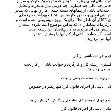
م مسائل ایمنی رعایت نشود و عدم توجه یک کارگر و سرباز
 جانی چه مالی چه خسارتی چه جرمی نیاز به تجزیه و تحلیل
تلافات ناشی از پیمانهای دسته جمعی کار و آنهایی که منجر
به حوادث ناشی از کار شده است با توجه به قرارداد هایی که در آنها پیش‌بینی ایمنی و حضور کارشناس HSE و بهداشت حرفه ای
در آنها وجود ندارد مربوط به کارشناسان این رشته است یعنی قراردادی HSEر آن ناظر Hse برای یک پروژه پیش‌بینی نشده است و
رما یا پیمانکار ای که به این موضوع اعتنا نکرده است را
امر پیش می آید مربوط به کارشناسان این رشته است
است که حوادث ناشی از کار آنها را پوشش بدهد یا
ها می پردازند.
 و حوادث ناشی از کار
تری رشته کار و کارگری و حوادث ناشی از کار تحت
یر می‌پردازیم:
ت مربوط به صدمات بدنی و دیات
یان ناشی از اجرای قانون کار اظهارنظر در خصوص
 طرحهای طبقه بندی مشاغل و پاداش افزایش تولید
ایان ناشی از اجرای قانون کار