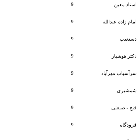
9
استاد معین
9
امام زاده عبدالله
9
دستغیب
9
دکتر هوشیار
9
سرآسیاب مهرآباد
9
شمشیری
9
فتح - صنعتی
9
فرودگاه