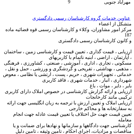
9
مهرآباد جنوبی
عناوین خدمات گروه کارشناسان رسمی دادگستری
متشکل از اعضاء
مرکز امور مشاوران، وکلاء و کارشناسان رسمی قوه قضائیه ماده
187
و کانون کارشناسان رسمی دادگستری
ارزیابی ، قیمت گذاری ، تعیین قیمت و کارشناسی زمین ، ساختمان
، آپارتمان ، اراضی ، ابنیه ناتمام با کاربریهای
مسکونی ، تجاری ، اداری ، آموزشی ، صنعتی ، کشاورزی ، فرهنگی
، مذهبی ، بهداشتی ، تفریحی و گردشگری و ورزشی ، حمل و نقل ،
خدماتی ، تجهیزات شهری ، حریم ، پست ، ارتشی یا نظامی ، معوض
شهرداری ، انبار ، خدمات شهری ، فاقد کاربری
بایر ، دایر ، موات ، باغ
ارزیابی و ارائه گزارش کارشناسی در خصوص املاک دارای کاربری
ترکیبی مانند کارخانجات
ارزیابی املاک و تعیین ارزش با ترجمه به زبان انگلیسی جهت ارائه
به سفارتخانه ها و محاکم خارجی
تعیین قیمت جهت حل اختلاف یا تعیین قیمت عادله جهت انجام
معامله
کارشناسی جهت دادگاهها و سازمانها و نهادها برای ضمانت و یا
مناقصات و مزادیات، اجرای احکام ، تامین وثیقه ، تامین دلیل