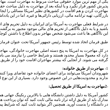
یکی از مهم ترین موارد حقوقی مباحث مربوط به مهاجرت است. مها
پذیرش کشور قرار نگیرد و یا اینکه بعد از مهاجرت به دلیل مباحث 
مهاجرت کردن و هم اقامت در کشور‌های نظیر آمریکا مسائلی را ای
بازرگانی، تهیه ترانامه مالی، ارزیابی دارائی‌ها و غیره. اما در ای
در شرایط فعلی مهاجرت به آمریکا برای ایرانیان به دلیل تحریم های 
باشید و یا به دلیل ناآگاهی از تحریم های مالی موجود مجبور به ب
این ناآگاهی ها باعث می‌شود شخص مهاجر بدون اطلاع با داشتن کوچک 
طبق فرمان اتخاذ شده توسط رئیس جمهور آمریکا تحت عنوان فرمان "بن"، ایران و 5 کشور دیگر اجازه مهاجرت به آمریکا را ندارند، مگر با شرایطی خاص از جمله د
در کل مهاجرت به امریکا به پنج دسته اصلی مهاجرت خانوادگی، مها
دارد که معمولا بسیار محدود هستند و شرایط خاصی را نیازمند می باش
گرفته می شوند. از آنجایی که بیشتر مهاجران اقامت خود را از طریق 5 مسیر اصلی مذکور کسب می کنند ما در این مقاله به بررسی جزییات این 5 راه می پردازیم
1-
مهاجرت از طریق خانواده
:
شهروندان آمریکا می‌توانند برای اعضای خانواده خود تقاضای ویزا کن
ندارند و محدودیت‌هایی در این خصوص وجود دارد. بسیاری از این نوع
-
2
مهاجرت به امریکا از طریق تحصیل:
کشور آمریکا به دلیل داشتن دانشگاه هایی با بالاترین رنکینگ جهانی 
مدارک باید از طریق ارائه تراز نامه مالی ثابت کنید که توان پرداخت 
در دانشگاه را بدست آورید. همچنین اگر بتوانید ثابت کنید که شرایط 