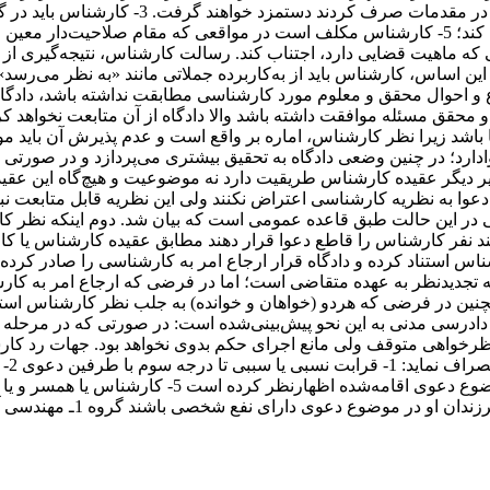
منظمی بوده و نامه‌هایی را که راجع به کارشناس است در آنجا بایگانی کند؛ 5- کارشناس مکلف اس
ین اساس، کارشناس باید از به‌کاربرده جملاتی مانند «به ‌نظر می‌رسد»
 احوال محقق و معلوم مورد کارشناسی مطابقت نداشته باشد، دادگاه به
محقق مسئله موافقت داشته باشد و‌الا دادگاه از آن متابعت نخواهد کر
ا باشد زیرا نظر کارشناس، اماره بر واقع است و عدم پذیرش آن باید م
وادارد؛ در چنین وضعی دادگاه به تحقیق بیشتری می‌پردازد و در صورتی 
بیر دیگر عقیده کارشناس طریقیت دارد نه موضوعیت و هیچ‌گاه این عقید
 به نظریه کارشناسی اعتراض نکنند ولی این نظریه قابل متابعت نبا
چند نفر کارشناس را قاطع دعوا قرار دهند مطابق عقیده کارشناس یا
شناس استناد کرده و دادگاه قرار ارجاع امر به کارشناسی را صادر کر
 تجدیدنظر به عهده متقاضی است؛ اما در فرضی که ارجاع امر به کار
نین در فرضی که هردو (خواهان و خوانده) به ‌جلب نظر کارشناس استن
م تودیع دستمزد کارشناسی در ماده 259 قانون آیین دادرسی مدنی به این نحو پیش‌بینی‌شده است:
دنظرخواهی متوقف ولی مانع اجرای حکم بدوی نخواهد بود. جهات رد 
وارث یکی از طرفین دعوی باشد 4- انجام کارشناسی که س