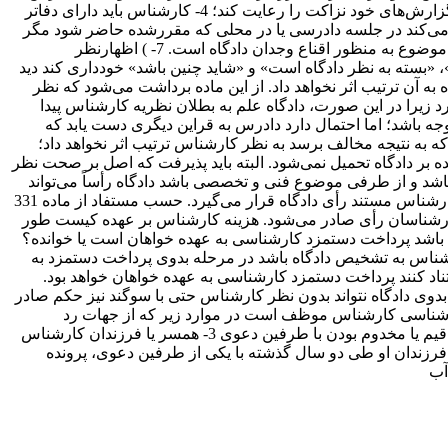
اصحاب دعوا کارشناسی موقوف شود کارشناسان به تناسب وقتی‌که در مقدمات صرف کردند دستمزد خواهند گرفت. 3- کارشناس باید در گزارش‌های خود نزاکت را رعایت کند؛ 4- کارشناس باید دارای دفاتر
ت در مواقعی که مقام صلاحیت‌دار معین می‌کند در جلسه دادرسی یا در محلی که مقررشده حاضر شود مگر
اینکه عذر موجهی داشته باشد. 6- کارشناس باید از ورود به موضوعاتی که ماهیت قضایی دارد، اجتناب کند. رسالت کارشناس، نتیجه‌گیری از موضوع به منظور اقناع وجدان دادگاه است. 7- ) اظهارنظر
، «بسته به‌ نظر دادگاه است» و «شاید چنین باشد» خودداری کند دید
 آن ترتیب اثر نخواهد داد. از این ماده برداشت می‌شود که نظر
د زیرا در این صورت، دادگاه علم به بطلان نظریه کارشناس پیدا
وجه باشد؛ اما احتمال دارد دادرس به قراین دیگری دست یابد که
‌که به نتیجه مخالف برسد به نظر کارشناس ترتیب اثر نخواهد داد؛
ه بر دادگاه تحمیل نمی‌شود. البته باید پذیرفت که اصل بر صحت نظر
شد و از طرفی موضوع فنی و تخصصی باشد دادگاه رأساً می‌تواند
موضوع را به هیأت کارشناسی ارجاع دهد. پرداخت دستمزد کارشناسی در این حالت طبق قاعده عمومی است که بیان شد. دوم اینکه نظر کارشناس مستند رأی دادگاه قرار می‌گیرد. حسب مستفاد از ماده 331
 کارشناسان رأی صادر می‌شود. هزینه کارشناس بر عهده کیست طور
ده باشد پرداخت دستمزد کارشناسی به عهده خواهان است یا خوانده؟
شناس به تشخیص دادگاه باشد در مرحله بدوی پرداخت دستمزد به
اد کنند پرداخت دستمزد کارشناسی به عهده خواهان خواهد بود.
 در صورتی ‌که در مرحله بدوی دادگاه نتواند بدون نظر کارشناس حتی با سوگند نیز حکم صادر
کارشناسی کارشناس موظف است در موارد زیر که از جهات رد
کارشناسی است را کتباً به دادگاه اعلام نموده و از انجام کارشناسی انصراف نماید: 1- قرابت نسبی یا سببی تا درجه سوم با طرفین دعوی 2- قیم یا مخدوم بودن با طرفین دعوی 3- همسر یا فرزندان کارشناس
ابقاً در موضوع دعوی اقامه‌شده اظهارنظر کرده است 5- کارشناس یا همسر و یا فرزندان او طی دو سال گذشته با یکی از طرفین دعوی، پرونده