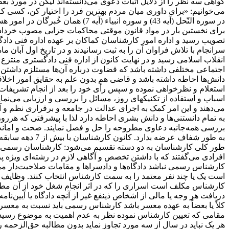
گواهی سه نظر را از دلایل اثبات دعوی می‌دانسته‌اند لیکن در مورد 
می‌خوانیم: «برای داوری میان مردم بهترین فرد را اختیار کن، کسی که ک
در سوره النّحل (آیه 43) و سوره 
انقلاب اسلامی رسید و در نهایت کانون از اداره فنی دادگستری منتزع
اجتماعی مختلفی داشته باشد که قضاوت درباره آن‌ها مستلزم داشتن 
دانش‌ها احاطه داشته باشد و قاضی هم بدون علم به حقایق امور اخلا
استعلام و نظرخواهی نموده و سپس رأی خود را بعد از انجام تشریفات
اسباب و استفاده از تکنیکهای روز، مسائل را بررسی و ارزیابی می‌نم
می‌دهند و این امر کمک به اجرای عدالت در جامعه و برقراری نظم و آر
به تمام دانستنی‌ها و دانش بشری احاطه دارد لذا با پیشرفتی که هر
بررسی همه‌جانبه دعاوی مطروحه را حل و فصل نمایند. صحت و امانت 
به طور شفاف عر
‌طور کلی کارشناسان به دو دسته تقسیم می‌شود: کارشناسان رسمی: به
کارشناس رسمی نباشد دادگاه‌ها و دادسراها و مقامات صلاحیت‌دار می‌
دریافت هر وجه یا مالی از اشخاص ذینفع غیر از آنچه دادگاه یا آیی
کلاً یا بعضاً به عهده معسر باشد کارشناس رسمی باید نسبت به معسر 
مقامی که تعیین کارشناس نموده نظر به عدم اهمیت به موضوع رسیدگی 
هر یک نباید در سال از سه مورد تجاوز نماید بدون مطالبه حق‌الزح