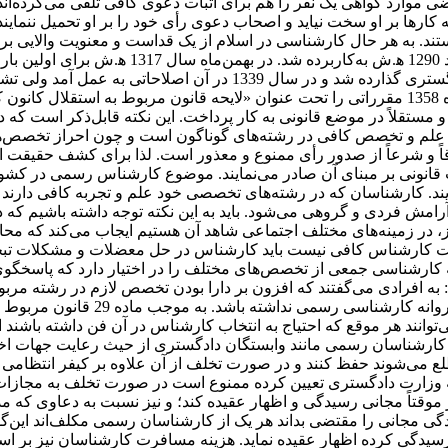
بعضی موارد گواهی یک نفر را هم برای اثبات دعوی کافی تلقی می‌کرده‌
ارها بر او سخت نیاید و اصحاب دعوی رأی خود را بر او تحمیل ننمایند.»
انبیاء (آیه 7) همان خُبرگان در امور هستند. به ‌هر حال کارشناسی در اسلام از یک قدا
تصویب رسید و اداره امور کارشناسان کماکان بر عهده اداره فنی دادگس
 و مستقلاً در موضع قانونی به کار پرداخت. این نکته قابل‌ذکر است ک
علم و تخصص کافی در رشته‌های گوناگون است و چون احراز تخصص‌ها، م
قاً و شرعاً از صدور رأی ممنوع و معذور است. لذا برای کشف حقیقت ال
 قانونی بر مبنای آن صادر می‌نمایند. موضوع کارشناس رسمی در کشوره
ایند. کارشناسان که در رشته‌های تخصصی خود علم و تجربه کافی دارند
امش فردی و گروهی می‌‌شود. باید به این نکته توجه داشته باشیم که د
روز، در زمینه‌های مختلف اجتماعی شاهد آن هستیم ایجاب می‌کند که م
کارشناس کافی نیست باید کارشناس در حل معضلات و مشکلات تبحر و د
ضه بدارد. کانون کارشناسان با بیش از 7 دهه سابقه کارشناسی جمعی از تخصص‌های مختلف را در
 افرادی می‌گفتند که افزون بر دارا بودن تخصص لازم در رشته مربوط
توانند هر موقع که احتیاج به انتخاب کارشناس در آن فن داشته باشند
ن‌نامه وزارت دادگستری تعیین کرده ممنوع است در صورت تخلف به مجا
موقتاً مجانی رسیدگی و اظهار عقیده کند؛ و نیز نسبت به دعاوی که مد
مجانی را مقتضی بداند هر یک از کارشناسان رسمی مکلف‌اند این‌گونه 
مه رسیدگی کرده اظهار عقیده نماید. هزینه مسافرت کارشناسان نیز ب