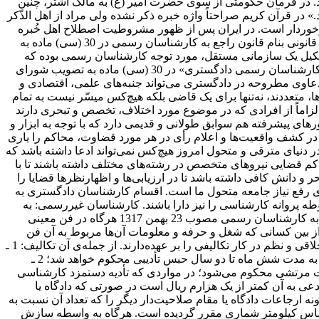
اند. در فرمان حکومتی از سوی حضرت امیر (ع) به مالک اشتر، چنین
 در قرآن کریم صراحتاً واژه خبره ذکر نشده ولی مراد از اهل‌ الذّکر
ست و معنویت والایی برخوردار است. در ایران پس از ظهور مشروطیت اصطلاح اهل خُبره
برای نخستین بار در مواد قانون موقتی محاکمات جزایی مصوب خرداد 1290 ﻫ.ش به‌کاربرده شد. در بهمن‌ماه سال 1317 ﻫ.ش برای اولین بار قانونی بنام قانون راجع‌ به کارشناسان رسمی در 30 (سی) ماده به
تری گذارده شد و در سال 1339 در آن اصلاحاتی به عمل آمد ولی تشکیل یک سازمانی مستقل، مورد توجه کارشناسان رسمی بوده که
سرانجام با تلاش فراوان آن را به ثبت رسانیدند و در تاریخ اول آبان ماه 1358 مقرراتی را تحت عنوان «لایحه قانون مربوط به استقلال کانون کارشناسان رسمی دادگستری» در 30 (سی) ماده به تصویب شورای
ه دعاوی مطروحه در دادگستری می‌تواند جنبه‌های علمی، اقتصادی و
تعددند، نه‌تنها برای یک قاضی بلکه هیچ‌کس میسّر نیست به تمام
زاماً از افرادی که در موضوع مورد اختلاف، تخصص و تبحری دارند
ای پیشرفته هم سوابق طولانی و قدیمی دارد که با توجه به ابزار و
 در کشف واقعیت‌ها و اعلام رأی در هر مورد قضاوت، محاکم را یاری
ر دنیای مترقی و متحول امروز هیچ‌کس نمی‌تواند ادعا داشته باشد که
حاکم قضایی نیروهای متخصص در رشته‌های مختلف داشته باشند تا با
انش کافی داشته باشد تا در ارزیابی‌ها و اظهارنظرها قضایا را
 اختیار دارد که پاسخگوی رفع نیاز جامعه متحول ما است. اقسام کارشناسان دادگستری به
ه پروانه کارشناسی را نیز دارا باشند. کارشناسان غیررسمی: به
افرادی می‌گفتند که با داشتن تخصص و آگاهی لازم در رشته‌ای ویژه پروانه کارشناسی رسمی نداشته باشد. به موجب ماده 29 قانون مربوط به کارشناسان رسمی مصوب 23 بهمن 1317 هرگاه در فن معینی
 از بین کسانی که شغل و حرفه و معلومات آن‌ها مربوط به آن فن
است یک یا چند نفر معتمد را به سمت کارشناس انتخاب کنند. وظایف کارشناسان رسمی مانند وابستگان دادگستری از حیث رعایت جهات اخلاقی و نظم در کار تکالیفی را بر عهده‌دارند. از جمله‌ی آن تکالیف: 1 ـ
کارشناس مکلف است اسراری را که در اثر انجام شغل خود از آن مطلع می‌شوند حفظ کنند و در صورت تخلف از آن علاوه بر کیفر انتظامی به مدت شش ماه تا دو سال حبس تأدیبی محکوم خواهد شد؛ 2 ـ
زات مرتشی محکوم می‌شود؛ در مواردی که تأدیه دستمزد کارشناسی
عی به آن کمتر از یک هزارم ریال است در صورتی ‌که دادگاه یا
ارجاعات دادگاه یا مقام صلاحیت‌دار دیگر را که تعداد آن نسبت به
ر اساس کیلومتر شماری مقرر گردیده است. هرگاه به واسطه سازش