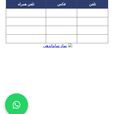
تلفن
فکس
تلفن همراه
۰۹۱۲۳۱۵۳۰۶۰
۲۲۲۵۸۶۴۹
۲۲۲۵۸۶۳۰
۰۹۱۹۳۱۵۳۰۶۰
۲۲۷۶۱۱۹۵
۲۲۲۵۸۶۳۸
۲۲۷۶۱۱۹۸
پیغام گیر
۰۹۱۰۳۱۵۳۰۶۰
۰۹۰۲۳۱۵۳۰۶۰
۲۲۷۶۱۱۹۷
۲۲۷۶۱۱۹۶
تهران، بلوار میرداماد، نفت جنوبی، شماره ۲۶۸
تمامی مطالب و تصاویر و نرم‌افزارهای این سایت تابع قانون حمایت
حقوق مولفان و مصنفان و هنرمندان بوده و استفاده بدون مجوز از
مطالب آن مجاز نیست
Copyright © 2008 - 2026 All Rights Reserved
کارشناس رسمی دادگستری