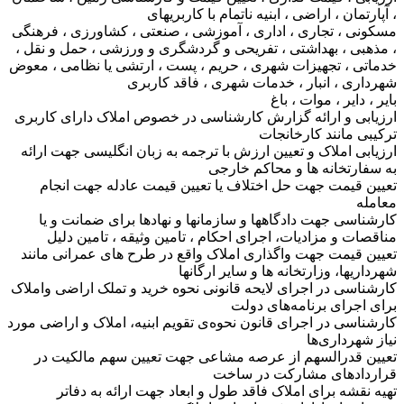
، آپارتمان ، اراضی ، ابنیه ناتمام با کاربریهای
مسکونی ، تجاری ، اداری ، آموزشی ، صنعتی ، کشاورزی ، فرهنگی
، مذهبی ، بهداشتی ، تفریحی و گردشگری و ورزشی ، حمل و نقل ،
خدماتی ، تجهیزات شهری ، حریم ، پست ، ارتشی یا نظامی ، معوض
شهرداری ، انبار ، خدمات شهری ، فاقد کاربری
بایر ، دایر ، موات ، باغ
ارزیابی و ارائه گزارش کارشناسی در خصوص املاک دارای کاربری
ترکیبی مانند کارخانجات
ارزیابی املاک و تعیین ارزش با ترجمه به زبان انگلیسی جهت ارائه
به سفارتخانه ها و محاکم خارجی
تعیین قیمت جهت حل اختلاف یا تعیین قیمت عادله جهت انجام
معامله
کارشناسی جهت دادگاهها و سازمانها و نهادها برای ضمانت و یا
مناقصات و مزادیات، اجرای احکام ، تامین وثیقه ، تامین دلیل
تعیین قیمت جهت واگذاری املاک واقع در طرح های عمرانی مانند
شهرداریها، وزارتخانه ها و سایر ارگانها
کارشناسی در اجرای لایحه قانونی نحوه خرید و تملک اراضی واملاک
برای اجرای برنامه‌های دولت
کارشناسی در اجرای قانون نحوه‌ی تقویم ابنیه، املاک و اراضی مورد
نیاز شهرداری‌ها
تعیین قدرالسهم از عرصه مشاعی جهت تعیین سهم مالکیت در
قراردادهای مشارکت در ساخت
تهیه نقشه برای املاک فاقد طول و ابعاد جهت ارائه به دفاتر