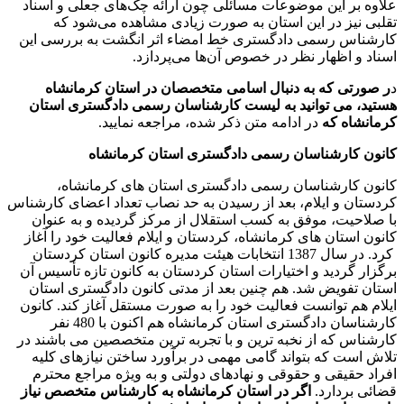
علاوه بر این موضوعات مسائلی چون ارائه چک‌های جعلی و اسناد
تقلبی نیز در این استان به صورت زیادی مشاهده می‌شود که
کارشناس رسمی دادگستری خط امضاء اثر انگشت به بررسی این
اسناد و اظهار نظر در خصوص آن‌ها می‌پردازد.
د
ر
صورتی که به دنبال اسامی متخصصان در استان کرمانشاه
هستید، می توانید به لیست کارشناسان رسمی دادگستری استان
کرمانشاه که
در ادامه متن ذکر شده، مراجعه نمایید.
کانون کارشناسان رسمی دادگستری استان کرمانشاه
کانون کارشناسان رسمی دادگستری استان های کرمانشاه،
کردستان و ایلام، بعد از رسیدن به حد نصاب تعداد اعضای کارشناس
با صلاحیت، موفق به کسب استقلال از مرکز گردیده و به عنوان
کانون استان های کرمانشاه، کردستان و ایلام فعالیت خود را آغاز
کرد. در سال 1387 انتخابات هیئت مدیره کانون استان کردستان
برگزار گردید و اختیارات استان کردستان به کانون تازه تأسیس آن
استان تفویض شد. هم چنین بعد از مدتی کانون دادگستری استان
ایلام هم توانست فعالیت خود را به صورت مستقل آغاز کند. کانون
کارشناسان دادگستری استان کرمانشاه هم اکنون با 480 نفر
کارشناس که از نخبه ترین و با تجربه ترین متخصصین می باشند در
تلاش است که بتواند گامی مهمی در برآورد ساختن نیازهای کلیه
افراد حقیقی و حقوقی و نهادهای دولتی و به ویژه مراجع محترم
قضائی بردارد.
اگر در استان کرمانشاه به کارشناس متخصص نیاز