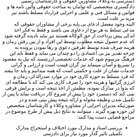
دسترسی به وکلاء، مشاورین حقوقی و کارشناسان رسمی
دادگستری متخصصی که توامان به مباحث حقوقی وآئین نامه ها و
قوانین و مسائل فنی و علمی و اجرایی قرارداد مسلط باشند نیز
مزید بر علت است.
البته وجود معضل ادعای بی پایه برخی از مشاوران حقوقی که
مدعی تسلط به هر نوع از دعاوی می باشند و فقط به فکر اخذ
اندکی پیش پرداخت از حق الوکاله هستند نیز نباید نادیده گرفته شود
که عدم حصول نتیجه مطلوب توسط این افراد و از بین رفتن زمان و
هزینه صرف شده توسط طرفین دعوی و رها نمودن پرونده به
چرخه تقدیر نیز بی اعتمادی را دو چندان می نماید و فقط باید این
فرهنگ مرسوم شود که خدمات تخصصی ارزشمند که نیل به مقصود
را تسریع و آسان مینماید نیز گران قیمت است و ارزانی و گرانی
خدمات نشان از علت و حکمتی است که همه میدانیم و باید جا بیفتد
که فرد مسلط به حوزه کاری خود در موارد صدرالذکر، زمان و
انرژی گرانبها و هزینه خود را صرف کاری می کند که با مطالعه ای
که بدواً در مدارک نموده، مطمئن از اخذ نتیجه است و برایش فرقی
نمی کند که دستمزد خود را پیش از شروع کار دریافت نماید یا پس از
تکمیل شدن وظیفه محوله و ارائه نتیجه پیش بینی شده و در
صورتیکه مدیران اجرایی از مشاوره وکلاء و کارشناسان متخصص
این حوزه بهره گیرند ، میتوانند به نتایج ذیل پیش از طرح موضوع در
مراجع قضایی دست پیدا کنند:
بررسی اسناد و مدارک مورد اختلاف و استخراج مدارک
تکمیلی تاثیر گذار مورد نیاز برای دادرسی