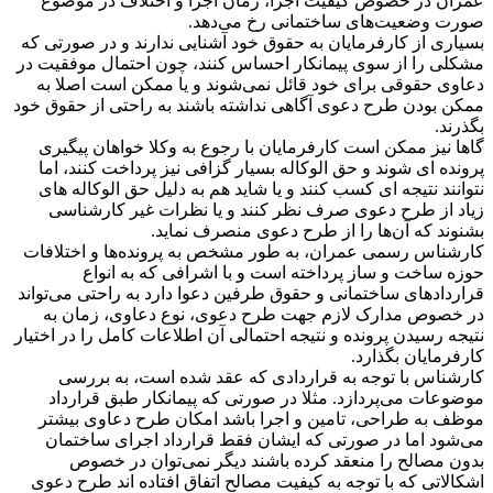
عمران در خصوص کیفیت اجرا، زمان اجرا و اختلاف در موضوع
صورت وضعیت‌های ساختمانی رخ می‌دهد.
بسیاری از کارفرمایان به حقوق خود آشنایی ندارند و در صورتی که
مشکلی را از سوی پیمانکار احساس کنند، چون احتمال موفقیت در
دعاوی حقوقی برای خود قائل نمی‌شوند و یا ممکن است اصلا به
ممکن بودن طرح دعوی آگاهی نداشته باشند به راحتی از حقوق خود
بگذرند.
گاها نیز ممکن است کارفرمایان با رجوع به وکلا خواهان پیگیری
پرونده ای شوند و حق الوکاله بسیار گزافی نیز پرداخت کنند، اما
نتوانند نتیجه ای کسب کنند و یا شاید هم به دلیل حق الوکاله های
زیاد از طرح دعوی صرف نظر کنند و یا نظرات غیر کارشناسی
بشنوند که آن‌ها را از طرح دعوی منصرف نماید.
کارشناس رسمی عمران، به طور مشخص به پرونده‌ها و اختلافات
حوزه ساخت و ساز پرداخته است و با اشرافی که به انواع
قرارداد‌های ساختمانی و حقوق طرفین دعوا دارد به راحتی می‌تواند
در خصوص مدارک لازم جهت طرح دعوی، نوع دعاوی، زمان به
نتیجه رسیدن پرونده و نتیجه احتمالی آن اطلاعات کامل را در اختیار
کارفرمایان بگذارد.
کارشناس با توجه به قراردادی که عقد شده است، به بررسی
موضوعات می‌پردازد. مثلا در صورتی که پیمانکار طبق قرارداد
موظف به طراحی، تامین و اجرا باشد امکان طرح دعاوی بیشتر
می‌شود اما در صورتی که ایشان فقط قرارداد اجرای ساختمان
بدون مصالح را منعقد کرده باشند دیگر نمی‌توان در خصوص
اشکالاتی که با توجه به کیفیت مصالح اتفاق افتاده اند طرح دعوی