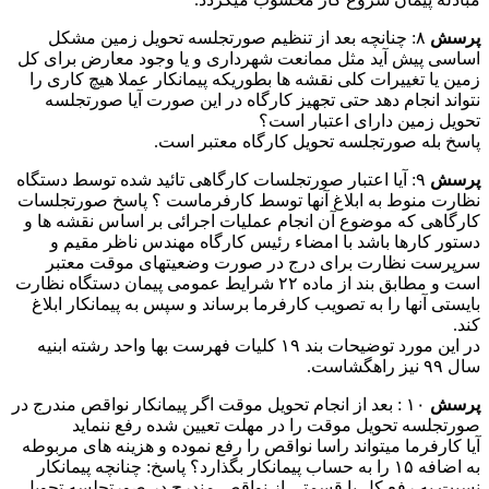
پرسش
۸: چنانچه بعد از تنظیم صورتجلسه تحویل زمین مشکل
اساسی پیش آید مثل ممانعت شهرداری و یا وجود معارض برای کل
زمین یا تغییرات کلی نقشه ها بطوریکه پیمانکار عملا هیچ کاری را
نتواند انجام دهد حتی تجهیز کارگاه در این صورت آیا صورتجلسه
تحویل زمین دارای اعتبار است؟
پاسخ بله صورتجلسه تحویل کارگاه معتبر است.
پرسش
۹: آیا اعتبار صورتجلسات کارگاهی تائید شده توسط دستگاه
نظارت منوط به ابلاغ آنها توسط کارفرماست ؟ پاسخ صورتجلسات
کارگاهی که موضوع آن انجام عملیات اجرائی بر اساس نقشه ها و
دستور کارها باشد با امضاء رئیس کارگاه مهندس ناظر مقیم و
سرپرست نظارت برای درج در صورت وضعیتهای موقت معتبر
است و مطابق بند از ماده ۲۲ شرایط عمومی پیمان دستگاه نظارت
بایستی آنها را به تصویب کارفرما برساند و سپس به پیمانکار ابلاغ
کند.
در این مورد توضیحات بند ۱۹ کلیات فهرست بها واحد رشته ابنیه
سال ۹۹ نیز راهگشاست.
پرسش
۱۰ : بعد از انجام تحویل موقت اگر پیمانکار نواقص مندرج در
صورتجلسه تحویل موقت را در مهلت تعیین شده رفع ننماید
آیا کارفرما میتواند راسا نواقص را رفع نموده و هزینه های مربوطه
به اضافه ۱۵ را به حساب پیمانکار بگذارد؟ پاسخ: چنانچه پیمانکار
نسبت به رفع کل یا قسمتی از نواقص مندرج در صورتجلسه تحویل