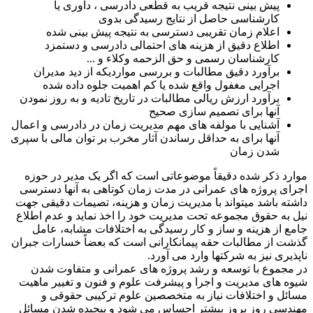
پیش بینی نتیجه قریب به قطعی دادرسی ، داوری یا
کارشناسی حاصل از نتایج رسیدگی بدوی
اعلام زمان تقریبی دسترسی به نتیجه پیش بینی شده
اطلاع دقیق از هزینه های احتمالی دادرسی و دستمزد
کارشناسان رسمی و حق الزحمه وکلاء و ...
برآورد دقیق مطالبات و بررسی مواردیکه از دید مدیران
اجرایی مغفول واقع شده یا کم اهمیت جلوه داده شده
برآورد ارزش ریالی مطالبات در تاریخ تادیه و به روز نمودن
آنها برای تصمیم سازی صحیح
آشنایی با مولفه های مهم مدیریت زمان در دادرسی و اعمال
آنها برای به حداقل رساندن آثار مخرب بر توان مالی با سپری
شدن زمان
موارد ذکر شده دقیقاً موضوعاتی است که اگر یک مدیر در حوزه
اجرای پروژه های عمرانی در مدت زمان کوتاهی به آنها دسترسی
داشته باشد میتواند با مدیریت زمان و هزینه، تصیمات دقیقی جهت
نیل به حقوق مجموعه تحت مدیریت خود را اخذ نماید و عدم اطلاع
جامع از هزینه و ساز و کار رسیدگی به اختلافات مشابه، عامل
گذشت از مطالبات حقه پیمانکارانی است که بعضاً خسارات جبران
ناپذیری نیز به شرکتها وارد می آورد.
در مجموع با توسعه و رشد پروژه های عمرانی و متفاوت شدن
شیوه های مدیریت و اجرا و پیشرفت علوم و فنون و تغییر ماهیت
مسائل و اختلافات نیاز به متخصصین علوم ترکیبی حقوقی و
مهندسی روز بروز بیشتر احساس می شود و پیچیده شدن مسائل