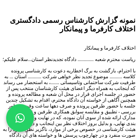
نمونه گزارش کارشناس رسمی دادگستری
اختلاف کارفرما و پیمانکار
اختلاف کارفرما و پیمانکار
ریاست محترم شعبه ............. دادگاه تجدیدنظر استان...سلام علیکم؛
با احترام، بازگشت به برگ اخطاریه دعوت به کارشناسی پرونده
کلاسه .......... موضوع تجدید نظر خواهی شرکت ........... استان ... به
طرفیت شرکت ساختمانی وتاسیساتی .......، به استحضار می رساند
که اینجانب به همراه دیگر اعضای هیئت کارشناسان منتخب پس از
حضور در جلسه اجرای قرار در محل آن شعبه و مطالعه پرونده و
همچنین آگاهی از خواسته آن دادگاه محترم، اقدام به تشکیل چندین
جلسه با حضور طرفین پرونده و صرف دهها ساعت وقت بمنظور
بررسی - تطبیق و مقایسه سوابق همکاری طرفین و نیز اسناد و
مدارک ارائه شده از سوی آنان نموده، که در نهایت و پس از جمع
بندی نهایی، و بدلیل بروز اختلاف نظر بین اینجانب و دیگر اعضای
هیئت کارشناسی در خصوص برخی از موارد، ناگزیر نظریه خود را به
صورت منفرد و در چهارچوب پرسش ها و خواسته های آن دادگاه