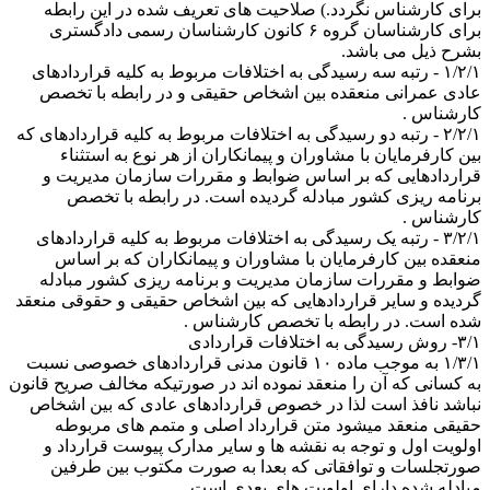
برای کارشناس نگردد.) صلاحیت های تعریف شده در این رابطه
برای کارشناسان گروه ۶ کانون کارشناسان رسمی دادگستری
بشرح ذیل می باشد.
۱/۲/۱ - رتبه سه رسیدگی به اختلافات مربوط به کلیه قراردادهای
عادی عمرانی منعقده بین اشخاص حقیقی و در رابطه با تخصص
کارشناس .
۲/۲/۱ - رتبه دو رسیدگی به اختلافات مربوط به کلیه قراردادهای که
بین کارفرمایان با مشاوران و پیمانکاران از هر نوع به استثناء
قراردادهایی که بر اساس ضوابط و مقررات سازمان مدیریت و
برنامه ریزی کشور مبادله گردیده است. در رابطه با تخصص
کارشناس .
۳/۲/۱ - رتبه یک رسیدگی به اختلافات مربوط به کلیه قراردادهای
منعقده بین کارفرمایان با مشاوران و پیمانکاران که بر اساس
ضوابط و مقررات سازمان مدیریت و برنامه ریزی کشور مبادله
گردیده و سایر قراردادهایی که بین اشخاص حقیقی و حقوقی منعقد
شده است. در رابطه با تخصص کارشناس .
۳/۱- روش رسیدگی به اختلافات قراردادی
١/٣/١ به موجب ماده ۱۰ قانون مدنی قراردادهای خصوصی نسبت
به کسانی که آن را منعقد نموده اند در صورتیکه مخالف صریح قانون
نباشد نافذ است لذا در خصوص قراردادهای عادی که بین اشخاص
حقیقی منعقد میشود متن قرارداد اصلی و متمم های مربوطه
اولویت اول و توجه به نقشه ها و سایر مدارک پیوست قرارداد و
صورتجلسات و توافقاتی که بعدا به صورت مکتوب بین طرفین
مبادله شده دارای اولویت های بعدی است .