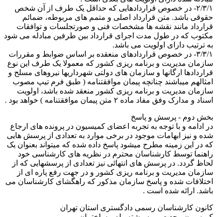
۲/۳/۱- در خصوص قراردادهایی که حداقل یک طرف از آن شخص
حقوقی باشد. متن قرارداد اصلی و متمم های مربوطه، ضمائم
قرارداد مانند نقشه ها مشخصات فنی و صورتجلسات و توافقات
مکتوب که در طول مدت اجرای قرارداد بین طرفین مبادله می شود
به ترتیب دارای اولویت می باشد.
۳/۳/۱- در خصوص قراردادهای منعقده بر اساس ضوابط و مقررات
سازمان مدیریت و برنامه ریزی کشور که معمولا یک طرف این نوع
قراردادها ارگانها و سازمان های دولتی شهرداریها نیروهای مسلح و
امثالهم میباشند چنانچه پیمان موافقتنامه ( طبق فرم تیپ مصوب
سازمان مدیریت و برنامه ریزی کشور منعقد شده باشد، اولویت
اسناد و مدارک وفق مفاد ماده ۲ متن پیمان موافقتنامه ) خواهد بود .
بخش دوم - پرسش و پاسخ
در ادامه و با توجه به تجربه اعضای کمیسیون در پرونده های ارجاع
شده و نیز ابهامات موجود در برخی موارد به تعدادی از پرسش هایی
که در این زمینه مطرح میشود پاسخ داده شده که میتواند بعنوان یک
راهنما توسط کارشناسان محترم در نظریه های کارشناسی خود
لحاظ گردد. در پرسش های انتهائی نیز تعدادی از پرسشهایی که از
سازمان مدیریت و برنامه ریزی کشور و در جهت رفع پاره ای از
اختلافات شده و پاسخ سازمان مذکور که راهگشای کارشناسان می
باشد. ارائه شده است .
کانون کارشناسان رسمی دادگستری استان تهران
کمیسیون وحدت رویه رشته راه و ساختمان