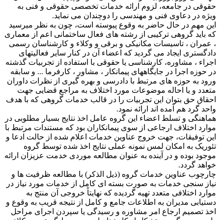
حقوقی در جامعه، لزوم ارائه خدمات تخصصی حقوقی و فنی به
ویژه در دعاوی فنی و مهندسی را دوچندان می نماید.
این مهم در حال حاضر به وقوع پیوسته است، چون به نظر میرسید
که باید گروهی ترکیبی از رشته های فعال ساختمانی اعم از معماری
، عمران ، تاسیسات مکانیکی و برقی و وکلاء و کارشناسان رسمی
دادگستری ایجاد می گردید که اعضاء آن در کنار سایر فعالیتهای
اجراء ، مشاوره، کارشناسی یا حقوقی با استفاده از تجربیات گذشته
در حوزه اجرا در جایگاههای پیمانکار ، مشاور ، کارفرما ... و سابقه
ورود به حوزه های مرتبط با دادرسی و بهره گیری از نظرات داوران
متعدد و یا احاله موضوعات مورد اختلاف به مراجع قضایی جهت
احقاق حق بتوان این تجربیات را در قالب خدمات گروهی که با هدف
واحد گرد هم آمده اند ارائه نمود.
هماهنگی و تسلط اعضاء این گروه عامل اخذ نتایج بسیار مطلوبی در
موارد اختلاف ارجاعی از سوی پیمانکاران بود که مستندات مرتبط با
این توفیقات، جهت خروج عناوین خدمات اعلام شده از حالت ادعا و
تئوریک به امکان لمس نمونه عملی نتایج اخذ شده توسط گروه
موجود بوده و در آینده به عنوان مطالعه موردی خدمت عزیزان ارائه
خواهد گردد.
چارچوب عناوین خدمات گروه (ذیل الذکر) با مطالعه ظرفیت ها و
نیاز سنجی خدمات به صورت بسته ای کامل از خدمات مورد نیاز در
موارد اختلافی متعدد تهیه گردیده که نهایتاً خروجی آن منتج به
دستیابی مدیران به اطلاعات جامع و کامل از نتیجه قریب به وقوع و
اخذ تصمیم ارجاع امر مشاوره و رسیدگی یا سپردن اجرای مراحل