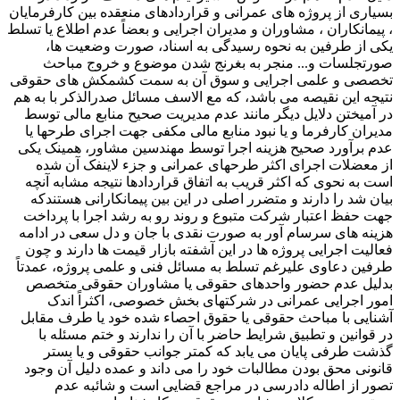
بسیاری از پروژه های عمرانی و قراردادهای منعقده بین کارفرمایان
، پیمانکاران ، مشاوران و مدیران اجرایی و بعضاً عدم اطلاع یا تسلط
یکی از طرفین به نحوه رسیدگی به اسناد، صورت وضعیت ها،
صورتجلسات و... منجر به بغرنج شدن موضوع و خروج مباحث
تخصصی و علمی اجرایی و سوق آن به سمت کشمکش های حقوقی
نتیجه این نقیصه می باشد، که مع الاسف مسائل صدرالذکر با به هم
در آمیختن دلایل دیگر مانند عدم مدیریت صحیح منابع مالی توسط
مدیران کارفرما و یا نبود منابع مالی مکفی جهت اجرای طرحها یا
عدم برآورد صحیح هزینه اجرا توسط مهندسین مشاور، همینک یکی
از معضلات اجرای اکثر طرحهای عمرانی و جزء لاینفک آن شده
است به نحوی که اکثر قریب به اتفاق قراردادها نتیجه مشابه آنچه
بیان شد را دارند و متضرر اصلی در این بین پیمانکارانی هستندکه
جهت حفظ اعتبار شرکت متبوع و روند رو به رشد اجرا با پرداخت
هزینه های سرسام آور به صورت نقدی با جان و دل سعی در ادامه
فعالیت اجرایی پروژه ها در این آشفته بازار قیمت ها دارند و چون
طرفین دعاوی علیرغم تسلط به مسائل فنی و علمی پروژه، عمدتاً
بدلیل عدم حضور واحدهای حقوقی یا مشاوران حقوقی متخصص
امور اجرایی عمرانی در شرکتهای بخش خصوصی، اکثراً اندک
آشنایی با مباحث حقوقی یا حقوق احصاء شده خود یا طرف مقابل
در قوانین و تطبیق شرایط حاضر با آن را ندارند و ختم مسئله با
گذشت طرفی پایان می یابد که کمتر جوانب حقوقی و یا بستر
قانونی محق بودن مطالبات خود را می داند و عمده دلیل آن وجود
تصور از اطاله دادرسی در مراجع قضایی است و شائبه عدم