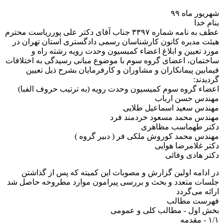
شهریور ماه ۹۹
بنام خدا
عطف به نامه شماره ۳۳۹۷ جناب آقای دکتر علی پورریاست محترم
هیئت مدیره کانون کارشناسان رسمی دادگستری استان تهران در
مورد تعیین و ابلاغ اعضاء کمیسیون وحدت رویه رشته راه و
ساختمان، اعضای گروه سوم با موضوع مبانی رسیدگی به اختلافات
فیمابین پیمانکاران و مشاوران و کارفرمایان بشرح ذیل تعیین
گردیدند:
اعضاء گروه سوم کمیسیون وحدت رویه (به ترتیب حروف الفبا)
مهندس حسن ارباب
مهندس سعید اسماعیل طلایی
مهندس محمد مسعود خردمند فرد
دکتر طهماسب مظاهری
مهندس محمد کوروش ملکی فر ( دبیر گروه )
دکتر غلامرضا هوایی
دکتر هادی وفائی
در ادامه اولین گزارش و مصوبات این کمیته که پس از گذاشتن
جلسات متعدد و بحث و بررسی پیرامون موارد مطروحه حاصل شد
ارائه می‌گردد
فهرست مطالب
بخش اول - مطالب کلی و عمومی
۱/۱ - مقدمه