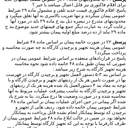
برای اقلام فاکتوری نیز قابل اعمال میباشد یا خیر ؟
پاسخ: اقلام فاکتوری قیمت جدید تلقی و مشمول ماده ۲۹ شرایط
عمومی پیمان میگردند و تنها ضریب بالاسری به آنها تعلق میگیرد و
محدودیتهای مندرج در تبصره ذیل بند ج ماده ۲۹ باید در مورد آنها
رعایت گردد. به عبارت دیگر جمع بهای قیمتهای جدید موضوع بند ج
ماده ۲۹ نباید از ده درصد مبلغ اولیه پیمان بیشتر شود.
پرسش
۲۲ در صورت خاتمه پیمان بر اساس ماده ۴۸ شرایط
عمومی پیمان هزینه تجهیز و برچیدن کارگاه به چه صورت محاسبه و
پرداخت میگردد؟
پاسخ در قراردادهای منعقده بر اساس شرایط عمومی پیمان در
صورتی که پیمان طبق ماده ۴۸ خاتمه داده شود نحوه محاسبه
هزینه تجهیز کارگاه به شرح زیر میباشد :
بر اساس بند ۳-۵ دستور العمل تجهیز و برچیدن کارگاه در فهرست
بها در صورت تامین هر یک از ردیفهای تجهیز و برچیدن کارگاه و با
توجه به مفاد بند ۴ دستورالعمل یاد شده هزینه هر یک از ردیفهای
تجهیز و برچیدن کارگاه به تناسب پیشرفت عملیات مربوط به آنها
محاسبه شده و در صورت وضعیت ها درج میگردد. بنا به شرح یاد
شده اگر پیمانی در حین اجرای عملیات پیمان بر اساس ماده ۴۸
شرایط عمومی پیمان خاتمه داده شود، ردیف هایی از تجهیز و
برچیدن که توسط پیمانکار انجام نشده قابل پرداخت به پیمانکار
نخواهد بود. در ضمن در حالت ابلاغ ماده ۴۸ شرایط عمومی پیمان از
طرف کارفرما با توجه به این که تجهیز کارگاه توسط پیمانکار