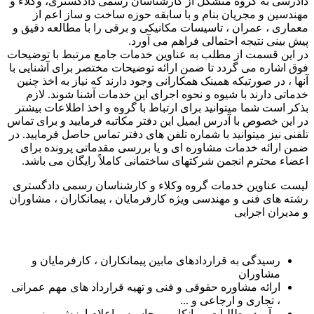
دادرسی به گروه متشکل از کارشناسان رسمی دادگستری، وکلاء و
مهندسین و مجریان بنام و با سابقه حوزه ساخت و ساز اعم از
معماری ، عمران ، تاسیسات مکانیکی و برقی را با مطالعه دقیق و
پیش بینی نتیجه احتمالی فراهم می آورد.
در این قسمت از مطلب به عناوین خدمات جامع مرتبط با توضیحات
فوق اشاره می گردد تا ضمن ارائه توضیحات مختصر برای آشنایی با
آنها ، در صورتیکه همینک همکارانی وجود دارند که نیاز به اخذ چنین
خدماتی دارند با شیوه و نحوه اجرای این خدمات آشنا شوند. لازم
بذکر است شما میتوانید برای ارتباط با گروه و اخذ اطلاعات بیشتر
در این خصوص با آدرس ایمیل این دفتر مکاتبه فرمایید و برای تماس
تلفنی نیز میتوانید با شماره تلفن های دفتر تماس حاصل فرمایید. در
ضمن ارائه خدمات مشاوره ای و یا بررسی مقدماتی پرونده برای
اعضاء محترم انجمن شرکتهای ساختمانی کاملاً رایگان می باشد.
لیست عناوین خدمات گروه وکلاء و کارشناسان رسمی دادگستری
رشته های فنی و مهندسی ویژه کارفرمایان ، پیمانکاران ، مشاوران
و مدیران اجرایی
رسیدگی به قراردادهای مابین پیمانکاران ، کارفرمایان و
مشاوران
ارائه مشاوره حقوقی و فنی و تهیه قرارداد های مهم عمرانی
، تجاری و ارجاعی و ...
برآورد مطالبات پیمانکار و محاسبه و اعلام ارزش روز