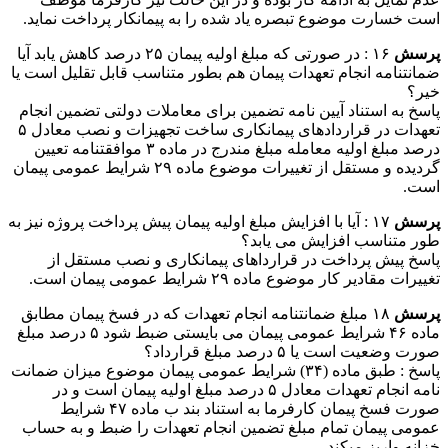
است خسارت موضوع تبصره یاد شده را به پیمانکار پرداخت نماید.
پرسش
۱۶ : در صورتی که مبلغ اولیه پیمان ۲۵ درصد کاهش یابد آیا
ضمانتنامه انجام تعهدات پیمان هم بطور متناسب قابل تقلیل است یا
خیر؟
پاسخ به استناد آیین نامه تضمین برای معاملات دولتی تضمین انجام
تعهدات در قراردادهای پیمانکاری ساخت تجهیزات و نصب معادل ۵
درصد مبلغ اولیه معامله مبلغ مندرج در ماده ۳ موافقتنامه تعیین
گردیده و مستقل از تغییرات موضوع ماده ۲۹ شرایط عمومی پیمان
است.
پرسش
۱۷ : آیا با افزایش مبلغ اولیه پیمان پیش پرداخت پروژه نیز به
طور متناسب افزایش می یابد؟
پاسخ پیش پرداخت در قرارداهای پیمانکاری و نصب مستقل از
تغییرات مقادیر کار موضوع ماده ۲۹ شرایط عمومی پیمان است.
پرسش
۱۸ مبلغ ضمانتنامه انجام تعهدات که در فسخ پیمان مطابق
ماده ۴۶ شرایط عمومی پیمان می بایستی ضبط شود ۵ درصد مبلغ
صورت وضعیت است یا ۵ درصد مبلغ قرارداد؟
پاسخ : طبق ماده (۳۴) شرایط عمومی پیمان موضوع میزان ضمانت
نامه انجام تعهدات معادل ۵ درصد مبلغ اولیه پیمان است و در
صورت فسخ پیمان کارفرما به استناد بند ب ماده ۴۷ شرایط
عمومی پیمان تمام مبلغ تضمین انجام تعهدات را ضبط و به حساب
خزانه واریز میکند.