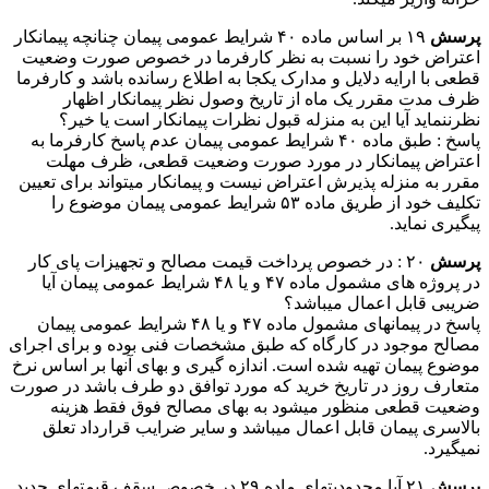
پرسش
۱۹ بر اساس ماده ۴۰ شرایط عمومی پیمان چنانچه پیمانکار
اعتراض خود را نسبت به نظر کارفرما در خصوص صورت وضعیت
قطعی با ارایه دلایل و مدارک یکجا به اطلاع رسانده باشد و کارفرما
ظرف مدت مقرر یک ماه از تاریخ وصول نظر پیمانکار اظهار
نظرننماید آیا این به منزله قبول نظرات پیمانکار است یا خیر؟
پاسخ : طبق ماده ۴۰ شرایط عمومی پیمان عدم پاسخ کارفرما به
اعتراض پیمانکار در مورد صورت وضعیت قطعی، ظرف مهلت
مقرر به منزله پذیرش اعتراض نیست و پیمانکار میتواند برای تعیین
تکلیف خود از طریق ماده ۵۳ شرایط عمومی پیمان موضوع را
پیگیری نماید.
پرسش
۲۰ : در خصوص پرداخت قیمت مصالح و تجهیزات پای کار
در پروژه های مشمول ماده ۴۷ و یا ۴۸ شرایط عمومی پیمان آیا
ضریبی قابل اعمال میباشد؟
پاسخ در پیمانهای مشمول ماده ۴۷ و یا ۴۸ شرایط عمومی پیمان
مصالح موجود در کارگاه که طبق مشخصات فنی بوده و برای اجرای
موضوع پیمان تهیه شده است. اندازه گیری و بهای آنها بر اساس نرخ
متعارف روز در تاریخ خرید که مورد توافق دو طرف باشد در صورت
وضعیت قطعی منظور میشود به بهای مصالح فوق فقط هزینه
بالاسری پیمان قابل اعمال میباشد و سایر ضرایب قرارداد تعلق
نمیگیرد.
پرسش
۲۱ آیا محدودیتهای ماده ۲۹ در خصوص سقف قیمتهای جدید