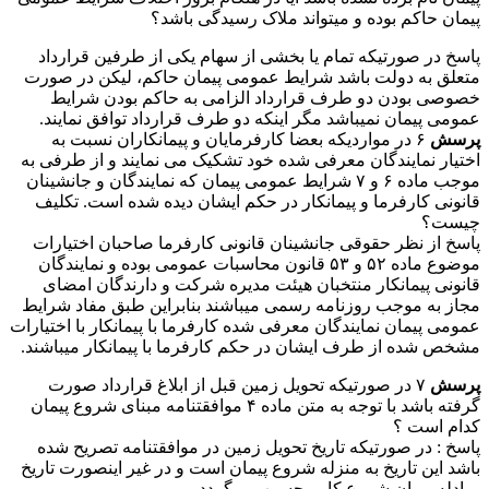
پیمان حاکم بوده و میتواند ملاک رسیدگی باشد؟
پاسخ در صورتیکه تمام یا بخشی از سهام یکی از طرفین قرارداد
متعلق به دولت باشد شرایط عمومی پیمان حاکم، لیکن در صورت
خصوصی بودن دو طرف قرارداد الزامی به حاکم بودن شرایط
عمومی پیمان نمیباشد مگر اینکه دو طرف قرارداد توافق نمایند.
پرسش
۶ در مواردیکه بعضا کارفرمایان و پیمانکاران نسبت به
اختیار نمایندگان معرفی شده خود تشکیک می نمایند و از طرفی به
موجب ماده ۶ و ۷ شرایط عمومی پیمان که نمایندگان و جانشینان
قانونی کارفرما و پیمانکار در حکم ایشان دیده شده است. تکلیف
چیست؟
پاسخ از نظر حقوقی جانشینان قانونی کارفرما صاحبان اختیارات
موضوع ماده ۵۲ و ۵۳ قانون محاسبات عمومی بوده و نمایندگان
قانونی پیمانکار منتخبان هیئت مدیره شرکت و دارندگان امضای
مجاز به موجب روزنامه رسمی میباشند بنابراین طبق مفاد شرایط
عمومی پیمان نمایندگان معرفی شده کارفرما با پیمانکار با اختیارات
مشخص شده از طرف ایشان در حکم کارفرما با پیمانکار میباشند.
پرسش
۷ در صورتیکه تحویل زمین قبل از ابلاغ قرارداد صورت
گرفته باشد با توجه به متن ماده ۴ موافقتنامه مبنای شروع پیمان
کدام است ؟
پاسخ : در صورتیکه تاریخ تحویل زمین در موافقتنامه تصریح شده
باشد این تاریخ به منزله شروع پیمان است و در غیر اینصورت تاریخ
مبادله پیمان شروع کار محسوب میگردد.