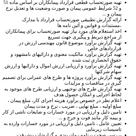
تهیه صورتحساب قطعی قرارداد پیمانکاران بر اساس ماده 51
و 52 شرایط عمومی پیمان و صورت وضعیت ها و تعدیل نرخ
پیمان و ...
ارائه گزارش تطبیقی صورتحساب قرارداد با مدارک
،مستندات و قوانین و آئین نامه ها
اخذ استعلام های مورد نیاز تهیه صورتحساب برای پیمانکاران
از مراجع ذیربط و پیگیری جهت تسریع
تهیه گزارش برآورد موضوع قانون مهندسی ارزش در
قراردادهای خاص
تهیه گزارش برآورد مالکیت معنوی و دارائیهای نامشهود و
حقوق انحصاری ثبت شده
تهیه گزارش برآورد و ارزیابی ارزش اموال و دارائیها و ارزش
سهام شرکتها
تهیه گزارش برآورد پروژه ها و طرح های عمرانی برای تصمیم
گیری در مناقصات و مزایدات
تهیه گزارش طرح های توجیهی و ارزیابی طرح های موجود به
لحاظ اجرایی و امکان حصول هدف
اعلام نظر در خصوص برآورد هزینه اجرای کار، مبلغ پیمان ،
مبلغ اولیه ، مبلغ نهایی ، ضریب ، نرخ و مدت پیمان
تامین دلیل و ارزیابی در مورد خسارات و ضایعات ناشی از کار
و بیمه کار مانند فوت و جرح و ...
تعیین عامل ، تامین دلیل و ارزیابی در مورد خسارات وارده به
تاسیسات زیربنایی
بررسی صحت برنامه زمان بندی و گزارشات پیشرفت