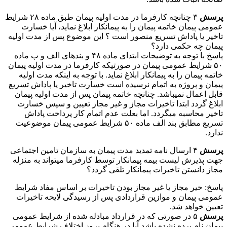
پرسش
۳ چنانچه کارفرما در مدت اولیه پیمان طبق ماده ۲۸ شرایط
عمومی پیمان خاتمه پیمان را به پیمانکار ابلاغ نماید، آیا خسارت
تاخیر یا پاداش تسریع منصور است ؟ این موضوع پس از مدت اولیه
پیمان چه حکمی دارد؟
پاسخ با توجه به توضیحات ابتدای ماده ۴۸ و بندهای الف و ب ماده
۵۰ شرایط عمومی پیمان در صورتیکه کارفرما در مدت اولیه پیمان
خاتمه پیمان را به پیمانکار ابلاغ نماید. با توجه به اینکه مدت اولیه
پیمان و پروژه به اتمام نرسیده است خسارت تاخیر یا پاداش تسریع
قابل اعمال نمیباشد. چنانچه خاتمه پیمان پس از مدت اولیه پیمان
ابلاغ گردد ابتدا تاخیرات مجاز و غیر مجاز تعیین و سپس خسارت
تاخیر محاسبه میگردد. اما بعلت عدم اتمام کار پرداخت پاداش
تسریع مطابق بند الف ماده ۵۰ شرایط عمومی پیمان موضوعیت
ندارد.
پرسش
۴ ارسال نامه تمدید مدت پیمان به سازمان تامین اجتماعی
جهت پذیرش لیست بیمه پیمانکار توسط کارفرما میتواند به منزله
مجاز دانستن تاخیرات پیمانکار تلقی گردد؟
پاسخ: خیر مجاز یا غیر مجاز بودن تاخیرات بر اساس مفاد شرایط
عمومی پیمان و موازین قراردادی پس از رسیدگی لایحه تاخیرات
تعیین خواهد شد.
پرسش
۵ در صورتی که در قرارداد مبادله شده از شرایط عمومی
پیمان نام برده نشده باشد آیا در هنگام بروز اختلاف شرایط عمومی