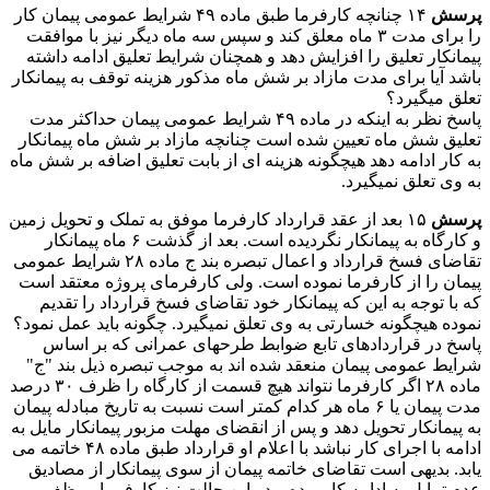
پرسش
۱۴ چنانچه کارفرما طبق ماده ۴۹ شرایط عمومی پیمان کار
را برای مدت ۳ ماه معلق کند و سپس سه ماه دیگر نیز با موافقت
پیمانکار تعلیق را افزایش دهد و همچنان شرایط تعلیق ادامه داشته
باشد آیا برای مدت مازاد بر شش ماه مذکور هزینه توقف به پیمانکار
تعلق میگیرد؟
پاسخ نظر به اینکه در ماده ۴۹ شرایط عمومی پیمان حداکثر مدت
تعلیق شش ماه تعیین شده است چنانچه مازاد بر شش ماه پیمانکار
به کار ادامه دهد هیچگونه هزینه ای از بابت تعلیق اضافه بر شش ماه
به وی تعلق نمیگیرد.
پرسش
۱۵ بعد از عقد قرارداد کارفرما موفق به تملک و تحویل زمین
و کارگاه به پیمانکار نگردیده است. بعد از گذشت ۶ ماه پیمانکار
تقاضای فسخ قرارداد و اعمال تبصره بند ج ماده ۲۸ شرایط عمومی
پیمان را از کارفرما نموده است. ولی کارفرمای پروژه معتقد است
که با توجه به این که پیمانکار خود تقاضای فسخ قرارداد را تقدیم
نموده هیچگونه خسارتی به وی تعلق نمیگیرد. چگونه باید عمل نمود؟
پاسخ در قراردادهای تابع ضوابط طرحهای عمرانی که بر اساس
شرایط عمومی پیمان منعقد شده اند به موجب تبصره ذیل بند "ج"
ماده ۲۸ اگر کارفرما نتواند هیچ قسمت از کارگاه را ظرف ۳۰ درصد
مدت پیمان یا ۶ ماه هر کدام کمتر است نسبت به تاریخ مبادله پیمان
به پیمانکار تحویل دهد و پس از انقضای مهلت مزبور پیمانکار مایل به
ادامه با اجرای کار نباشد با اعلام او قرارداد طبق ماده ۴۸ خاتمه می
یابد. بدیهی است تقاضای خاتمه پیمان از سوی پیمانکار از مصادیق
عدم تمایل به ادامه کار بوده و در این حالت نیز کارفرما موظف