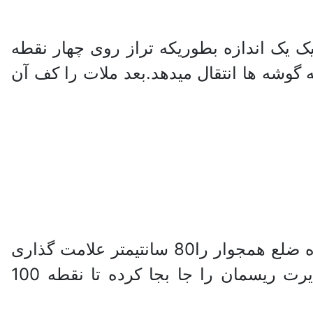
یک اندازه بطوریکه تراز روی چهار نقطه
مانی نازک و محکم به اضلاع بسته و خط گونیا 90 درجه را به گوشه ها انتقال میدهد.بعد ملات را کف آن
ابتدا از گوشه ها دو ریسمان عمود بر هم بسته و 60 سانتی متر به یک طرف نشان گذارده ضلع همجوار را80 سانتیمتر علامت گذاری
می کنیم در این حالت خط ارتباط بین این دو باید 100 سانتیمتر کامل باشد که در مغایرت ریسمان را جا بجا کرده تا نقطه 100