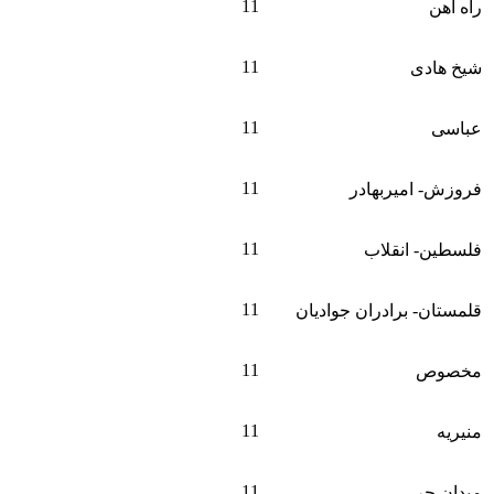
11
راه آهن
11
شیخ هادی
11
عباسی
11
فروزش- امیربهادر
11
فلسطین- انقلاب
11
قلمستان- برادران جوادیان
11
مخصوص
11
منیریه
11
میدان حر