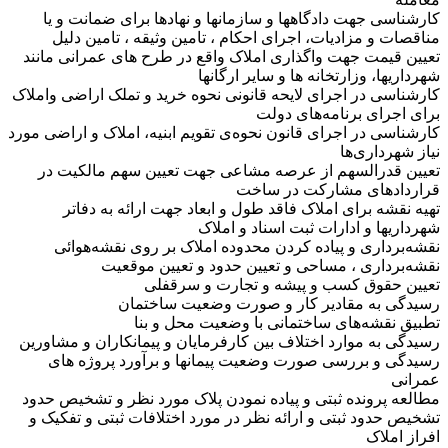
کارشناسی جهت دادگاهها و سازمانها و نهادها برای ضمانت و یا
مناقصات و مزادیات، اجرای احکام ، تامین وثیقه ، تامین دلیل
تعیین قیمت جهت واگذاری املاک واقع در طرح های عمرانی مانند
شهرداریها، وزارتخانه ها و سایر ارگانها
کارشناسی در اجرای لایحه قانونی نحوه خرید و تملک اراضی واملاک
برای اجرای برنامه‌های دولت
کارشناسی در اجرای قانون نحوه‌ی تقویم ابنیه، املاک و اراضی مورد
نیاز شهرداری‌ها
تعیین قدرالسهم از عرصه مشاعی جهت تعیین سهم مالکیت در
قراردادهای مشارکت در ساخت
تهیه نقشه برای املاک فاقد طول و ابعاد جهت ارائه به دفاتر
شهرداریها و ادارات ثبت اسناد و املاک
نقشه‌برداری و پیاده کردن محدوده املاک بر روی نقشه‌هوائی
نقشه‌برداری ، مساحی و تعیین حدود و تعیین موقعیت
تعیین حقوق کسب و پیشه و تجارت و سرقفلی
رسیدگی به مقادیر کار و صورت وضعیت ساختمان
تطبیق نقشه‌های ساختمانی با وضعیت محل و بنا
رسیدگی به موارد اختلاف بین کارفرمایان و پیمانکاران و مشاورین
رسیدگی و بررسی صورت وضعیت پیمانها و برآورد پروژه های
عمرانی
مطالعه پرونده ثبتی و پیاده نمودن پلاک مورد نظر و تشخیص حدود
تشخیص حدود ثبتی و ارائه نظر در مورد اختلافات ثبتی و تفکیک و
افراز املاک