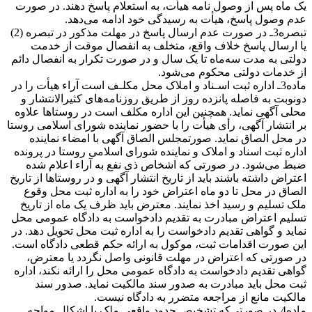
یک ‌ماه پس از وصول نامه هیأت، به استعلام پاسخ دهند. در صورت
عدم وصول پاسخ، هیأت به رسیدگی خود ادامه می‌دهد.
تبصره3ـ در صورت عدم ارسال پاسخ در مهلت مذکور در تبصره (2)
یا ارسال پاسخ خلاف واقع، متخلف به انفصال موقت از خدمت
دولتی به مدت سه‌ماه تا یک ‌سال و در صورت تکرار به انفصال دائم
از خدمات دولتی محکوم می‌شود.
ماده3ـ اداره ثبت اسـناد و املاک محل مکلـف است آراء هیأت را در
دونوبت به فاصله پانزده روز از طریق روزنامه‌های کثیرالانتشار و
محلی آگهی نماید. همچنین این اداره مکلف است در روستاها علاوه
بر انتشار آگهی، رأی هیأت را با حضور نماینده شورای اسلامی روستا
در محل الصاق نماید. صورتمجلس الصاق آگهی با امضاء نماینده
اداره ثبت اسناد و املاک و نماینده شورای اسلامی روستا در پرونده
ضبط می‌شود. در صورتی که اشخاص ذی نفع به آراء اعلام شده
اعتراض داشته باشند باید از تاریخ انتشار آگهی و در روستاها از تاریخ
الصاق در محل تا دو ماه اعتراض خود را به اداره ثبت محل وقوع
ملک تسلیم و رسید اخذ نمایند. معترض باید ظرف یک ماه از تاریخ
تسلیم اعتراض مبادرت به تقدیم دادخواست به دادگاه عمومی محل
نماید و گواهی تقدیم دادخواست را به اداره ثبت محل تحویل دهد. در
این صورت اقدامات ثبت، موکول به ارائه حکم قطعی دادگاه است.
در صورتی که اعتراض در مهلت قانونی واصل نگردد یا معترض،
گواهی تقدیم دادخواست به دادگاه عمومی محل را ارائه نکند، اداره
ثبت محل باید مبادرت به صدور سند مالکیت نماید. صدور سند
مالکیت مانع از مراجعه متضرر به دادگاه نیست.
ماده4ـدر صورتی‌که تشخیص حدود واقعی ملک با اشکال مواجه