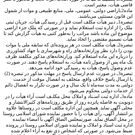
قاضی هیأت، معتبر است.
ماده2ـاراضی دولتی، عمومی، ملی، منابع طبیعی و موات از شمول
این قانون مستثنی می‌باشند.
تبصره1ـ دبیر هیأت مکلف است قبل از رسیدگی هیأت، جریان ثبتی
ملک را از اداره ثبت استعلام نماید و در صورتی که ملک جزء اراضی
موضوع این ماده باشد مراتب را به‌طور کتبی به هیأت گزارش کند تا
هیأت تصمیم مقتضی را اتخاذ نماید.
تبصره2ـ هیأت مکلف است در هر پرونده‌ای که سابقه ملی یا موات
بودن را دارد نظر وزارتخانه‌های راه و شهرسازی یا جهاد کشاورزی
را درباره این ماده استعلام کند. وزارتخانه‌های مذکور مکلفند ظرف
یک ‌ماه پس از وصول نامه هیأت، به استعلام پاسخ دهند. در صورت
عدم وصول پاسخ، هیأت به رسیدگی خود ادامه می‌دهد.
تبصره3ـ در صورت عدم ارسال پاسخ در مهلت مذکور در تبصره (2)
یا ارسال پاسخ خلاف واقع، متخلف به انفصال موقت از خدمت
دولتی به مدت سه‌ماه تا یک ‌سال و در صورت تکرار به انفصال دائم
از خدمات دولتی محکوم می‌شود.
ماده3ـ اداره ثبت اسـناد و املاک محل مکلـف است آراء هیأت را در
دونوبت به فاصله پانزده روز از طریق روزنامه‌های کثیرالانتشار و
محلی آگهی نماید. همچنین این اداره مکلف است در روستاها علاوه
بر انتشار آگهی، رأی هیأت را با حضور نماینده شورای اسلامی روستا
در محل الصاق نماید. صورتمجلس الصاق آگهی با امضاء نماینده
اداره ثبت اسناد و املاک و نماینده شورای اسلامی روستا در پرونده
ضبط می‌شود. در صورتی که اشخاص ذی نفع به آراء اعلام شده