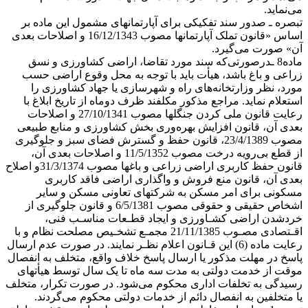
می‌نماید.
تبصره ـ صدور سند تفکیکی برای آپارتمانهای مشمول این ماده بر
اساس «قانون تملک آپارتمانها مصوب 16/12/1343 و اصلاحات بعدی
آن» صورت می‌گیرد.
ماده8 ـدرصورتی‌که سند مورد تقاضا، اراضی کشاورزی و نسق
زراعی و باغ باشد، هیأت باید با توجه به محل وقوع اراضی حسب
‌مورد، نظر وزارتخانه‌های راه و شهرسازی یا جهاد کشاورزی را
استعلام نماید. مراجع مذکور مکلفند ظرف دو‌ماه از تاریخ ابلاغ با
رعایت قانون ملی کردن جنگلها مصوب 27/10/1341 و اصلاحات
بعدی آن، قانون افزایش بهره‌وری بخش کشاورزی و منابع طبیعی
مصوب 23/4/1389، قانون حفظ و گسترش فضای سبز و جلوگیری
از قطع بی‌رویه درخت مصوب 11/5/1352 و اصلاحات بعدی آن،
قانون حفظ کاربری اراضی زراعی و باغها مصوب 31/3/1374و اصلاح
بعدی آن، قانون منع فروش و واگذاری اراضی فاقد کاربری
مسکونی برای امر مسکن به شرکتهای تعاونی مسکن و سایر
اشخاص حقیقی و حقوقی مصوب 6/5/1381 و قانون جلوگیری از
خردشدن اراضی کشـاورزی و ایجاد قطـعات مناسـب فنی،
اقـتصادی مصـوب 21/11/1385 مجمـع تشخـیص مصلحت نظام و با
رعایت ماده (6) این قـانون اعلام‌ نظـر نمایند. در صورت عدم ارسال
پاسخ در مهلت مذکور یا ارسال پاسخ خلاف واقع، متخلف به انفصال
موقت از خدمت دولتی به مدت سه‌ ماه تا یک سال توسط هیأتهای
رسیدگی به تخلفات اداری محکوم می‌شود. در صورت تکرار، متخلف
یا متخلفین به انفصال دائم از خدمات دولتی محکوم می‌گردند.