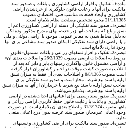
ماده6 ـ تفکـیک و افراز اراضی کشاورزی و باغات و صـدور سند
مالکیت برای آنها با رعایت قانون جلوگیری از خردشدن اراضی
کشاورزی و ایجاد قطعات مناسب فنی، اقتصادی مصوب
21/11/1385 مجمع تشخیص مصلحت نظام بلامانع است.
تبصره1ـ صدور سند تفکیکی آن دسته از اراضی کشاورزی اعم از
نسق و باغ که مساحت آنها زیر حدنصابهای مندرج مذکور بوده لکن
به دلیل محاط شدن به معابر عمومی موجود یا اراضی دولتی و ملی
و یا اراضی دارای سند تفکیکی؛ امکان صدور سند مشاعی برای آنها
وجود ندارد، بلامانع است.
تبصره2ـ تفکیک و افراز نسقهای زراعی و باغات مشمول«قانون
مربوط به اصلاحات ارضی مصوب 26/2/1339 و اصلاحات بعدی آن»
و اراضی ‌مشمول قانون واگذاری زمینهای بایر و دایر که بعد از
انقلاب به صورت کشت موقت در اختیار کشاورزان قرار گرفته
است مصوب 8/8/1365 و اصلاحات بعدی آن فقط به میزان نسق
اولیه یا سند بیع شرط، مجاز است و صدور سند تفکیکی برای
صاحب نسق اولیه یا سند بیع شرط یا خریداران از آنها به میزان نسق
اولیه یا سند بیع شرط، بلامانع می‌باشد.
تبصره3ـ صدور سند رسمی برای اعیانیهای احداث‌شده در اراضی
کشاورزی و باغات با رعایت قانون حفظ کاربری اراضی زراعی و
باغها مصوب 31/3/1374 و اصلاح بعدی آن بلامانع است. در صورت
وجود اعیانی غیرمجاز، صدور سند عرصه بدون درج اعیانی منعی
ندارد.
تبصره4ـ صدور سند مالکیت برای اراضی کشاورزی و نسقهای