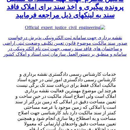
پرونده پیگیری و اخذ سند برای املاک فاقد
سند به لینکهای ذیل مراجعه فرمایید
نقشه برداری جهت سامانه ثبت الکترونیکی پذیرش درخواست
صدور سند مالکیت موضوع قانون تعیین تکلیف وضعیت ثبتی اراضی
و ساختمان های فاقد سند رسمی جهت ثبت نام الکترونیکی در
سامانه و منطبق بر دستورالعمل سازمان ثبت اسناد و املاک کشور
خدمات کارشناس رسمی دادگستری نقشه برداری و
کارشناس رسمی دادگستری امور ثبتی در حوزه اسناد
مالکیت املاک فقط برای دریافت سند تک برگی نیست
هرچند این موضوع مهمترین فعالیت نقشه برداری
املاک است ولی اصلاح اسناد مالکیت در حین ساخت و
تعیین مساحت دقیق در املاکی که زمین بزرگتر از سند
است یا املاکی که زمین موجود یا عرصه مساحتی
کمتر از سند مالکیت دارد باید کارشناسی جهت اصلاح
مساحت و به اصطلاح رها سازی انجام شود و همچنین
تعیین مساحت دقیق واحدهای آپارتمانی که معمولا
مورد اختلاف فروشنده و خریدار است که ارقام