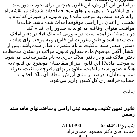
بر اساس این گزارش، این قانون همچنین برای نحوه صدور سند
برای املاکی که روی زمین‌های موقوفه احداث شده‌اند نیز نقشه‌راه
ارائه کرده است. به موجب ماده9 این قانون، در صورتی‌که تمام یا
بخشی از اعیان در اراضی موقوفه احداث شده باشد، هیات با
موافقت متولی اوقاف، می‌تواند به صدور رای اقدام کند.
در ماده 14 نیز آمده است: در صورتی که ملک قبلا در دفتر املاک
ثبت شده باشد و طبق مقررات این قانون و به موجب رای هیات،
دستور صدور سند مالکیت به نام متصرف صادر شده باشد، پس از
انتشار آگهی موضوع ماده سه این قانون، مراتب در ستون ملاحظات
دفتر املاک قید و در دفتر املاک جاری به نام متصرف ثبت می‌شود.
به موجب ماده17 این قانون نیز از متقاضیان موضوع این قانون به
هنگام صدور سند مالکیت، علاوه بر بهای دفترچه مالکیت، تعرفه
سند و معادل 5‌ درصد برمبنای ارزش منطقه‌ای ملک اخذ و به
حساب خزانه‌داری کل کشور واریز می‌شود.
سایت:
قانون تعیین تکلیف وضعیت ثبتی اراضی و ساختمانهای فاقد سند
رسمی
شماره62644/507 7/10/1390
جناب آقای دکتر محمود احمدی‌نژاد