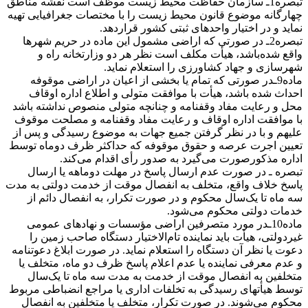
تبصره1ـ سازمان حفاظت محیط زیست موظف است نقشه مناطق
چهارگانه موضوع قانون محیط زیست را با مختصات جغرافیایی تهیه
نماید و در اختیار واحدهای ثبتی کشور قراردهد.
تبصره2ـ در صورتی که اراضی مشمول این ماده در حریم شهر‌ها
واقع شده‌باشد، هیأت مکلف است نظر هر دو وزارتخانه راه و
شهرسازی و جهاد کشاورزی را استعلام نماید.
ماده9ـدر صورتی که تمام یا بخشی از اعیان در اراضی موقوفه
احداث شده باشد، هیأت با موافقت متولی و اطلاع اداره اوقاف
محل و رعایت مفاد وقفنامه و چنانچه متولی منصوص نداشته باشد
با موافقت اداره اوقاف و رعایت مفاد وقفنامه و مصلحت موقوف
علیهم و با در نظر گرفتن جمیع جهات به موضوع رسیدگی و پس از
تعیین اجرت عرصه و حقوق موقوفه که حداکثر ظرف دوماه توسط
اداره مذکورصورت می‌گیرد به صدور رأی اقدام می‌کند.
تبصره ـ در صورت عدم ارسال پاسخ در مهلت دو‌ماهه یا ارسال
پاسخ خلاف واقع، متخلف به انفصال موقت از خدمت دولتی به مدت
سه ماه تا یک‌سال محکوم و در صورت تکرار، به انفصال دائم از
خدمات دولتی محکوم می‌شود.
ماده10ـدر مورد متصرفین اراضی مؤسسات و نهادهای عمومی
غیردولتی، هیأت باید نماینده تام‌الاختیار دستگاه صاحب زمین را
دعوت یا نظر آن دستگاه را استعلام نماید. در صورت ابلاغ دعوتنامه
و عدم معرفی نماینده یا عدم اعلام پاسخ ظرف دو‌ ماه، متخلف یا
متخلفین به انفصال موقت از خدمت به مدت سه ماه تا یک‌سال
توسط هیأتهای رسیدگی به تخلفات اداری یا مراجع انضباطی مربوط
محکوم می‌شوند. در صورت تکرار، متخلف یا متخلفین به انفصال