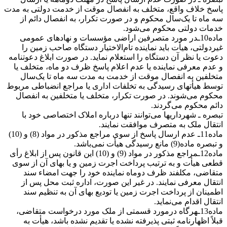
پاسخ خلاف واقع، متخلف به انفصال موقت از خدمت دولتی به مدت
سه ماه تا یک‌سال محکوم و در صورت تکرار، به انفصال دائم از
خدمات دولتی محکوم می‌شود.
ماده10ـدر مورد متصرفین اراضی مؤسسات و نهادهای عمومی
غیردولتی، هیأت باید نماینده تام‌الاختیار دستگاه صاحب زمین را
دعوت یا نظر آن دستگاه را استعلام نماید. در صورت ابلاغ دعوتنامه
و عدم معرفی نماینده یا عدم اعلام پاسخ ظرف دو‌ ماه، متخلف یا
متخلفین به انفصال موقت از خدمت به مدت سه ماه تا یک‌سال
توسط هیأتهای رسیدگی به تخلفات اداری یا مراجع انضباطی مربوط
محکوم می‌شوند. در صورت تکرار، متخلف یا متخلفین به انفصال
دائم محکوم می‌گردند.
تبصره ـ شهرداریها می‌توانند تنها درباره املاک اختصاصی خود با
انتقال ملک به متصرف موافقت نمایند.
ماده11ـ عدم ارسال پاسخ از سوی مراجع مذکور در مواد (8) و (10)
و تبصره ماده(9) مانع رسیدگی هیأت نمی‌باشد.
ماده12ـمراجع مذکور در مواد (9) و (10) این قانون پس از ابلاغ رأی
قطعی هیأت و به ترتیب پرداخت اجرت زمین و یا بهای آن از سوی
متقاضی، مکلفند ظرف دوماه نماینده خود را جهت امضاء سند
انتقال معرفی نمایند. در غیر این صورت، اداره ثبت محل پس از
اطمینان از پرداخت اجرت زمین یا تودیع بهای آن به تنظیم سند
انتقال اقدام می‌نماید.
ماده13ـهرگاه درمورد قسمتی از ملک مورد درخواست متقاضی،
قبلاً اظهارنامه ثبتی پذیرفته نشده یا تقدیم نشده باشد، هیأت به