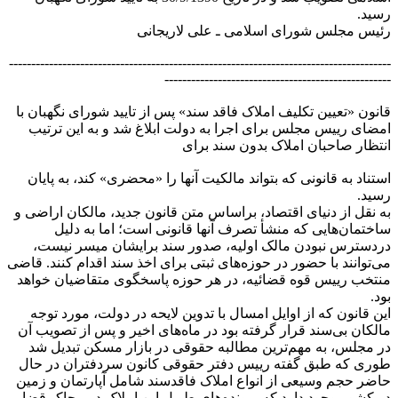
رسید.
رئیس مجلس شورای اسلامی ـ علی لاریجانی
--------------------------------------------------------------------------------------
---------------------------------------------------
قانون «تعیین تکلیف املاک فاقد سند» پس از تایید شورای نگهبان با
امضای رییس مجلس برای اجرا به دولت ابلاغ شد و به این ترتیب
انتظار صاحبان املاک بدون سند برای
استناد به قانونی که بتواند مالکیت آنها را «محضری» کند، به پایان
رسید.
به نقل از دنیای اقتصاد، براساس متن قانون جدید، مالکان اراضی و
ساختمان‌هایی که منشأ تصرف آنها قانونی است؛ اما به دلیل
دردسترس نبودن مالک اولیه، صدور سند برایشان میسر نیست،
می‌توانند با حضور در حوزه‌های ثبتی برای اخذ سند اقدام کنند. قاضی
منتخب رییس قوه قضائیه، در هر حوزه پاسخگوی متقاضیان خواهد
بود.
این قانون که از اوایل امسال با تدوین لایحه در دولت، مورد توجه
مالکان بی‌سند قرار گرفته بود در ماه‌های اخیر و پس از تصویب آن
در مجلس، به مهم‌ترین مطالبه حقوقی در بازار مسکن تبدیل شد
طوری که طبق گفته رییس دفتر حقوقی کانون سردفتران در حال
حاضر حجم وسیعی از انواع املاک فاقدسند شامل آپارتمان و زمین
در کشور وجود دارد که پرونده‌های طویل این املاک در محاکم‌قضایی