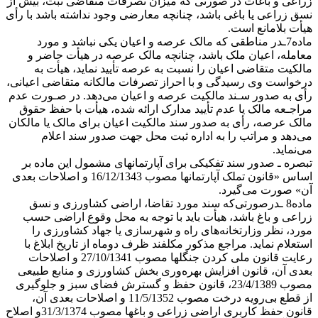
زراعی و باغات در صورتی‌ که میزان تصرفات متقاضی ثبت، بیش از
نسق زراعی یا باغی باشد، چنانچه معارضی وجود نداشته باشد با رأی
هیأت بلامانع است.
ماده7ـدر مناطقی که مالک عرصه و اعیان یکی نباشد و مورد
معامله، اعیان ملک باشد، چنانچه مالک عرصه در هیأت حاضر و
مالکیت متقاضی اعیان را نسبت به عرصه تأیید نماید، هیأت به
درخواست وی رسیدگی و با احراز تصرفات مالکانه متقاضی اعیانی،
رأی به صدور سـند مالکیت عرصه و اعیان می‌دهد. در صـورت عدم
مراجـعه مالک یا عدم تأیید مدارک ارائه شده، هیأت با حفظ حقوق
مالک عرصه، رأی به صدور سند مالکیت اعیان برای مالک یا مالکان
می‌دهد و مراتب را به اداره ثبت محل جهت صدور سند اعلام
می‌نماید.
تبصره ـ صدور سند تفکیکی برای آپارتمانهای مشمول این ماده بر
اساس «قانون تملک آپارتمانها مصوب 16/12/1343 و اصلاحات بعدی
آن» صورت می‌گیرد.
ماده8 ـدرصورتی‌که سند مورد تقاضا، اراضی کشاورزی و نسق
زراعی و باغ باشد، هیأت باید با توجه به محل وقوع اراضی حسب
‌مورد، نظر وزارتخانه‌های راه و شهرسازی یا جهاد کشاورزی را
استعلام نماید. مراجع مذکور مکلفند ظرف دو‌ماه از تاریخ ابلاغ با
رعایت قانون ملی کردن جنگلها مصوب 27/10/1341 و اصلاحات
بعدی آن، قانون افزایش بهره‌وری بخش کشاورزی و منابع طبیعی
مصوب 23/4/1389، قانون حفظ و گسترش فضای سبز و جلوگیری
از قطع بی‌رویه درخت مصوب 11/5/1352 و اصلاحات بعدی آن،
قانون حفظ کاربری اراضی زراعی و باغها مصوب 31/3/1374و اصلاح