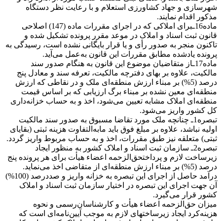
شهرسازی و جهاد کشاورزی استعلام و با رعایت نظر دستگاه
مذکور اقدام نمایند.
ماده16ـبرای املاکی که در اجرای مقررات ماده (147) اصلاحی
قانون ثبت اسناد و املاک در موعد مقرر پرونده تشکیل شده و
تاکنون منجر به صدور رأی و یا قرار بایگانی نشده است، رسیدگی به
پرونده یادشده مطابق مقررات این قانون به‌عمل می‌آید.
ماده17ـاز متقاضیان موضوع این قانون به هنگام صدور سند
مالکیت، علاوه بر بهای دفترچه مالکیت، تعرفه سند و معادل پنج
درصد (5%) بر مبناء ارزش منطقه‌ای ملک و در نقاطی که ارزش
منطقه‌ای معین نشده بر مبناء برگ ارزیابی که بر اساس قیمت
منطقه‌ای املاک مشابه تعیین می‌شود، اخذ و به حساب خزانه‌داری
کل کشور واریز می‌شود.
تبصره1ـ چنانچه ملک مورد تقاضا مسبوق به صدور سند مالکیت
اولیه نباشد، علاوه بر مبلغ فوق باید مابه‌التفاوت هزینه ثبتی (بقایای
ثبتی) متعلقه نیز طبق مقررات، اخذ و به حساب مربوط واریز گردد.
تبصره2ـ ‌سازمان ثبت اسناد و املاک کشور به منظور ایجاد
زیرساخت لازم و پرداختحق‌الزحمه اعضاء هیأت برای هر پرونده پنج
‌درصد (5%)‌ بر مبناء ارزش منطقه‌ای از متقاضی اخذ می‌نماید.
درآمد حاصل از اجرای این تبصره به خزانه واریز و صددرصد (100%)
آن جهت اجرای این تبصره در اختیار سازمان ثبت اسناد و املاک
کشور قرار می‌گیرد.
میزان حق‌الزحمه اعضاء هیأت و کارشناسان‌رسمی و نحوه
هزینه‌کرد ایجاد زیرساختهای لازم به موجب آیین‌نامه‌ای است که