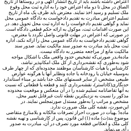
اعتراض داشته باشند باید از تاریخ انتشار آگهی و در روستاها از تاریخ
الصاق در محل تا دو ماه اعتراض خود را به اداره ثبت محل وقوع
ملک تسلیم و رسید اخذ نمایند. معترض باید ظرف یک ماه از تاریخ
تسلیم اعتراض مبادرت به تقدیم دادخواست به دادگاه عمومی محل
نماید و گواهی تقدیم دادخواست را به اداره ثبت محل تحویل دهد. در
این صورت اقدامات ثبت، موکول به ارائه حکم قطعی دادگاه است.
در صورتی که اعتراض در مهلت قانونی واصل نگردد یا معترض،
گواهی تقدیم دادخواست به دادگاه عمومی محل را ارائه نکند، اداره
ثبت محل باید مبادرت به صدور سند مالکیت نماید. صدور سند
مالکیت مانع از مراجعه متضرر به دادگاه نیست.
ماده4ـدر صورتی‌که تشخیص حدود واقعی ملک با اشکال مواجه
شود به‌طوری که نقشه‌برداری از کل ملک امکانپذیر نباشد،
کارشناس یا هیأت کارشناسان موظفند محدوده‌ای که از چهار طرف
به‌وسیله خیابان یا رودخانه یا جاده ونظایر آنها یا هرگونه عوارض
طبیعی مشخص، از سایر قسمتهای ملک جدا باشد بر مبناء استاندارد
حدنگاری(کاداستر)، نقشه‌برداری کنند و قطعه یا قطعاتی که نسبت
به آنها تقاضانامه تسلیم شده را در آن منعکس و موقعیت محدوده
مذکور را نسبت به نزدیکترین نقطه ثابت غیرقابل تغییر محل،
مشخص و مراتب را به‌طور مستدل صورتمجلس نمایند. در
این‌صورت، نقشه کلی ملک ضرورت ندارد.
ماده5 ـهیأت در صورت احراز تصرفات مالکانه و بلامنازع متقاضی
موضوع بند(ت) ماده (1) این قانون، پس از کارشناسی و تهیه نقشه
کلی ملک و انعکاس قطعه مورد تصرف در آن، مبادرت به صدور
رأی می‌نماید.