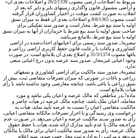
مربوط به اصلاحات ارضی مصوب 26/2/1339 و اصلاحات بعدی آن»
و اراضی ‌مشمول قانون واگذاری زمینهای بایر و دایر که بعد از
انقلاب به صورت کشت موقت در اختیار کشاورزان قرار گرفته
است مصوب 8/8/1365 و اصلاحات بعدی آن فقط به میزان نسق
اولیه یا سند بیع شرط، مجاز است و صدور سند تفکیکی برای
صاحب نسق اولیه یا سند بیع شرط یا خریداران از آنها به میزان نسق
اولیه یا سند بیع شرط، بلامانع می‌باشد.
تبصره3ـ صدور سند رسمی برای اعیانیهای احداث‌شده در اراضی
کشاورزی و باغات با رعایت قانون حفظ کاربری اراضی زراعی و
باغها مصوب 31/3/1374 و اصلاح بعدی آن بلامانع است. در صورت
وجود اعیانی غیرمجاز، صدور سند عرصه بدون درج اعیانی منعی
ندارد.
تبصره4ـ صدور سند مالکیت برای اراضی کشاورزی و نسقهای
زراعی و باغات در صورتی‌ که میزان تصرفات متقاضی ثبت، بیش از
نسق زراعی یا باغی باشد، چنانچه معارضی وجود نداشته باشد با رأی
هیأت بلامانع است.
ماده7ـدر مناطقی که مالک عرصه و اعیان یکی نباشد و مورد
معامله، اعیان ملک باشد، چنانچه مالک عرصه در هیأت حاضر و
مالکیت متقاضی اعیان را نسبت به عرصه تأیید نماید، هیأت به
درخواست وی رسیدگی و با احراز تصرفات مالکانه متقاضی اعیانی،
رأی به صدور سـند مالکیت عرصه و اعیان می‌دهد. در صـورت عدم
مراجـعه مالک یا عدم تأیید مدارک ارائه شده، هیأت با حفظ حقوق
مالک عرصه، رأی به صدور سند مالکیت اعیان برای مالک یا مالکان
می‌دهد و مراتب را به اداره ثبت محل جهت صدور سند اعلام