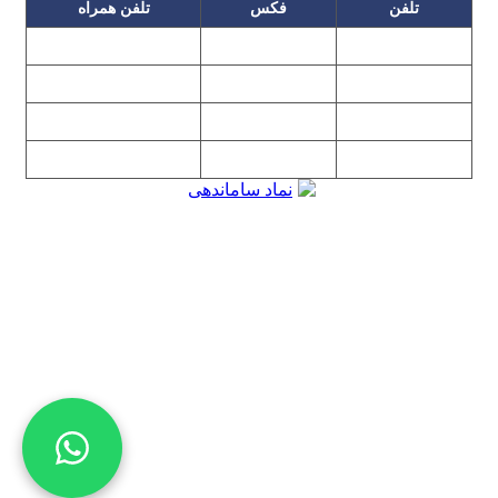
تلفن
فکس
تلفن همراه
۰۹۱۲۳۱۵۳۰۶۰
۲۲۲۵۸۶۴۹
۲۲۲۵۸۶۳۰
۰۹۱۹۳۱۵۳۰۶۰
۲۲۷۶۱۱۹۵
۲۲۲۵۸۶۳۸
۲۲۷۶۱۱۹۸
پیغام گیر
۰۹۱۰۳۱۵۳۰۶۰
۰۹۰۲۳۱۵۳۰۶۰
۲۲۷۶۱۱۹۷
۲۲۷۶۱۱۹۶
تهران، بلوار میرداماد، نفت جنوبی، شماره ۲۶۸
تمامی مطالب و تصاویر و نرم‌افزارهای این سایت تابع قانون حمایت
حقوق مولفان و مصنفان و هنرمندان بوده و استفاده بدون مجوز از
مطالب آن مجاز نیست
Copyright © 2008 - 2026 All Rights Reserved
کارشناس رسمی دادگستری