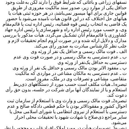
نسقهای زراعی و باغاتی که شرایط فوق را دارند لکن به‌علت وجود
حداقل یکی از موارد زیر، صدور سند مالکیت مفروزی از طریق
قوانین جاری برای آنها میسور نمی‌باشد، در هر حوزه ثبتی هیأت یا
هیأتهای حل اختلاف که در این قانون هیأت نامیده می‌شود با حضور
یک قاضی به انتخاب رئیس قوه قضائیه، رئیس اداره ثبت یا قائم‌مقام
وی، و حسب مورد رئیس اداره راه و شهرسازی یا رئیس اداره جهاد
کشاورزی یا قائم‌مقام آنان تشکـیل می‌گردد. هیأت مذکور با بررسی
مدارک و دلایل ارائه شده و در صورت لزوم انجام تحقیقات لازم و
جلب نظر کارشناس مبادرت به صدور رأی می‌کند.
الف ـ فوت مالک رسمی و حداقل یک نفر از ورثه وی
ب ـ عدم دسترسی به مالک رسمی و در صورت فوت وی عدم
دسترسی به حداقل یک‌نفر از ورثه وی
پ ـ مفقود الاثر بودن مالک رسمی و حداقل یک نفر از ورثه وی
ت ـ عدم دسترسی به مالکان مشاعی در مواردی که مالکیت
متقاضی، مشاعی و تصرفات وی در ملک، مفروز است.
تبصره1ـ هیأت مکلف است حسب مورد از دستگاههای ذی‌ربط
استعلام و یا از نمایندگان آنها برای شرکت در جلسه، بدون حق رأی
دعوت کند.
تبصره2ـ فوت مالک رسمی و وارث وی با استعلام از سازمان ثبت
احوال کشور و مفقودالاثر بودن با حکم قطعی دادگاه صالح و عدم
دسترسی با استعلام از نیروی انتظامی یا شورای اسلامی محل یا
سایر مراجع ذی‌صلاح یا شهادت شهود یا تحقیقات محلی احراز
می‌شود.
تبصره3ـ تصمیمات هیأت در مورد املاک افراد غایب و محجور با نظر