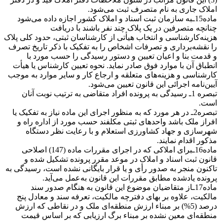
املاک جاری به نام متصرف ثبت می‌شود.
ماده15ـبه سازمان ثبت اسناد و املاک کشور اجازه داده می‌شود
چنانچه متصرفین در یک پلاک چند نفر باشند با دریافت
هزینه‌کارشناسی و انتخاب هیأتی از کارشناسان ثبتی، حدود کلی پلاک
را نقشه‌برداری و تصرفات اشخاص را به تفکیک با ذکر تاریخ تصرف
و قدمت بنا و اعیان تعیین و دستور رسیدگی را حسب مورد با
انطباق آن با موارد فوق صادر نماید. نحوه تعیین کارشناس یا هیأت
کارشناسی و هزینه‌های متعلقه و ارجاع کار و سایر موارد به موجب
آیین‌نامه اجرائی این قانون تعیین می‌شود.
تبصره 1ـ رسیدگی به پرونده افراد متقاضی به ترتیب نوبت آنان
است.
تبصره2ـ در هر مورد که به منظور اجرای این ماده نیاز به تفکیک یا
افراز ملک باشد واحدهای ثبتی مکلفند حسب مورد از اداره راه و
شهرسازی و جهاد کشاورزی استعلام و با رعایت نظر دستگاه
مذکور اقدام نمایند.
ماده16ـبرای املاکی که در اجرای مقررات ماده (147) اصلاحی
قانون ثبت اسناد و املاک در موعد مقرر پرونده تشکیل شده و
تاکنون منجر به صدور رأی و یا قرار بایگانی نشده است، رسیدگی به
پرونده یادشده مطابق مقررات این قانون به‌عمل می‌آید.
ماده17ـاز متقاضیان موضوع این قانون به هنگام صدور سند
مالکیت، علاوه بر بهای دفترچه مالکیت، تعرفه سند و معادل پنج
درصد (5%) بر مبناء ارزش منطقه‌ای ملک و در نقاطی که ارزش
منطقه‌ای معین نشده بر مبناء برگ ارزیابی که بر اساس قیمت