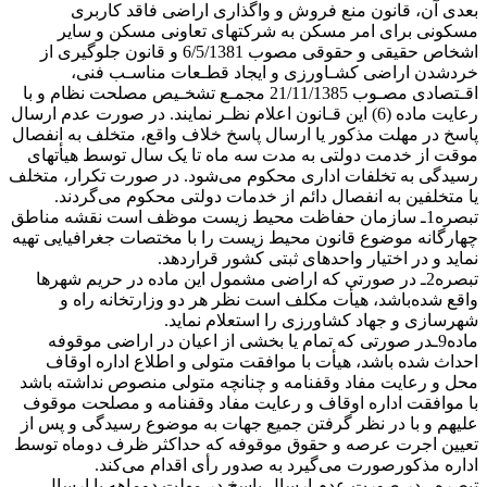
بعدی آن، قانون منع فروش و واگذاری اراضی فاقد کاربری
مسکونی برای امر مسکن به شرکتهای تعاونی مسکن و سایر
اشخاص حقیقی و حقوقی مصوب 6/5/1381 و قانون جلوگیری از
خردشدن اراضی کشـاورزی و ایجاد قطـعات مناسـب فنی،
اقـتصادی مصـوب 21/11/1385 مجمـع تشخـیص مصلحت نظام و با
رعایت ماده (6) این قـانون اعلام‌ نظـر نمایند. در صورت عدم ارسال
پاسخ در مهلت مذکور یا ارسال پاسخ خلاف واقع، متخلف به انفصال
موقت از خدمت دولتی به مدت سه‌ ماه تا یک سال توسط هیأتهای
رسیدگی به تخلفات اداری محکوم می‌شود. در صورت تکرار، متخلف
یا متخلفین به انفصال دائم از خدمات دولتی محکوم می‌گردند.
تبصره1ـ سازمان حفاظت محیط زیست موظف است نقشه مناطق
چهارگانه موضوع قانون محیط زیست را با مختصات جغرافیایی تهیه
نماید و در اختیار واحدهای ثبتی کشور قراردهد.
تبصره2ـ در صورتی که اراضی مشمول این ماده در حریم شهر‌ها
واقع شده‌باشد، هیأت مکلف است نظر هر دو وزارتخانه راه و
شهرسازی و جهاد کشاورزی را استعلام نماید.
ماده9ـدر صورتی که تمام یا بخشی از اعیان در اراضی موقوفه
احداث شده باشد، هیأت با موافقت متولی و اطلاع اداره اوقاف
محل و رعایت مفاد وقفنامه و چنانچه متولی منصوص نداشته باشد
با موافقت اداره اوقاف و رعایت مفاد وقفنامه و مصلحت موقوف
علیهم و با در نظر گرفتن جمیع جهات به موضوع رسیدگی و پس از
تعیین اجرت عرصه و حقوق موقوفه که حداکثر ظرف دوماه توسط
اداره مذکورصورت می‌گیرد به صدور رأی اقدام می‌کند.
تبصره ـ در صورت عدم ارسال پاسخ در مهلت دو‌ماهه یا ارسال