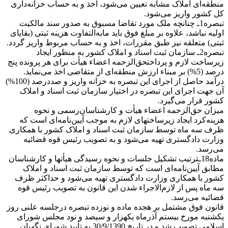
منطقه‌ای املاک مشابه تعیین می‌شود، اخذ و به حساب خزانه‌داری
کل کشور واریز می‌شود.
تبصره1ـ چنانچه ملک مورد تقاضا مسبوق به صدور سند مالکیت
اولیه نباشد، علاوه بر مبلغ فوق باید مابه‌التفاوت هزینه ثبتی (بقایای
ثبتی) متعلقه نیز طبق مقررات، اخذ و به حساب مربوط واریز گردد.
تبصره2ـ ‌سازمان ثبت اسناد و املاک کشور به منظور ایجاد
زیرساخت لازم و پرداختحق‌الزحمه اعضاء هیأت برای هر پرونده پنج
‌درصد (5%)‌ بر مبناء ارزش منطقه‌ای از متقاضی اخذ می‌نماید.
درآمد حاصل از اجرای این تبصره به خزانه واریز و صددرصد (100%)
آن جهت اجرای این تبصره در اختیار سازمان ثبت اسناد و املاک
کشور قرار می‌گیرد.
میزان حق‌الزحمه اعضاء هیأت و کارشناسان‌رسمی و نحوه
هزینه‌کرد ایجاد زیرساختهای لازم به موجب آیین‌نامه‌ای است که
ظرف سه‌ ماه توسط سازمان ثبت اسناد و املاک کشور با همکاری
وزارت دادگستری تهیه می‌شود و به تصویب رئیس قوه قضائیه
می‌رسد.
ماده18ـترتیب تشکیل جلسات و نحوه رسیدگی هیأتها و کارشناسان
مطابق آیین‌نامه‌ای است که توسط سازمان ثبت اسناد و املاک
کشور با همکاری وزارت دادگستری تهیه می‌شود و حداکثر ظرف
سه ماه پس از لازم‌الاجراء شدن این قانون به تصویب رئیس قوه
قضائیه می‌رسد.
قانون فوق مشتمل ‌بر هجده ماده و نوزده تبصره درجلسه علنی روز
یکشنبه مورخ بیستم آذر‌‌ماه یکهزار و سیصد و نود مجلس شورای
اسلامی تصویب شد و در تاریخ 30/9/1390 به تأیید شورای نگهبان