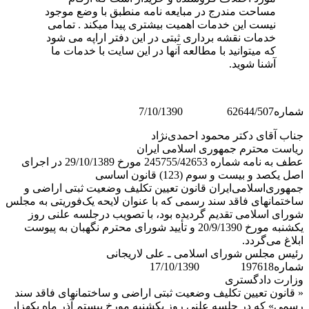
مساحت مندرج در مبایعه نامه منطبق با وضع موجود
نیست این خدمات اهمیت بیشتری پیدا میکند . تمامی
خدمات نقشه برداری ثبتی در این دفتر اراپه می شود
که میتوانید با مطالعه آنها در این سایت با خدمات ما
آشنا شوید.
شماره62644/507 7/10/1390
جناب آقای دکتر محمود احمدی‌نژاد
ریاست محترم جمهوری اسلامی ایران
عطف به نامه شماره 245755/42653 مورخ 29/10/1389 در اجرای
اصل یکصد و بیست و سوم (123) قانون اساسی
جمهوری‌اسلامی‌ایران قانون تعیین تکلیف وضعیت ثبتی اراضی و
ساختمانهای فاقد سند رسمی که با عنوان لایحه یک‌فوریتی به مجلس
‌شورای ‌اسلامی تقدیم گردیده بود، با تصویب درجلسه علنی روز
یکشنبه مورخ 20/9/1390 و تأیید شورای محترم نگهبان به پیوست
ابلاغ می‌گردد.
رئیس مجلس شورای اسلامی ـ علی لاریجانی
شماره197618 17/10/1390
وزارت دادگستری
« قانون تعیین تکلیف وضعیت ثبتی اراضی و ساختمانهای فاقد سند
رسمی» که در جلسه علنی روز یکشنبه مورخ بیستم آذر ماه یکهزار