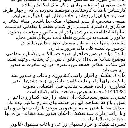
شود به‌طوری که نقشه‌برداری از کل ملک امکانپذیر نباشد،
کارشناس یا هیأت کارشناسان موظفند محدوده‌ای که از چهار طرف
به‌وسیله خیابان یا رودخانه یا جاده ونظایر آنها یا هرگونه عوارض
طبیعی مشخص، از سایر قسمتهای ملک جدا باشد بر مبناء استاندارد
حدنگاری(کاداستر)، نقشه‌برداری کنند و قطعه یا قطعاتی که نسبت
به آنها تقاضانامه تسلیم شده را در آن منعکس و موقعیت محدوده
مذکور را نسبت به نزدیکترین نقطه ثابت غیرقابل تغییر محل،
مشخص و مراتب را به‌طور مستدل صورتمجلس نمایند. در
این‌صورت، نقشه کلی ملک ضرورت ندارد.
ماده5 ـهیأت در صورت احراز تصرفات مالکانه و بلامنازع متقاضی
موضوع بند(ت) ماده (1) این قانون، پس از کارشناسی و تهیه نقشه
کلی ملک و انعکاس قطعه مورد تصرف در آن، مبادرت به صدور
رأی می‌نماید.
ماده6 ـ تفکـیک و افراز اراضی کشاورزی و باغات و صـدور سند
مالکیت برای آنها با رعایت قانون جلوگیری از خردشدن اراضی
کشاورزی و ایجاد قطعات مناسب فنی، اقتصادی مصوب
21/11/1385 مجمع تشخیص مصلحت نظام بلامانع است.
تبصره1ـ صدور سند تفکیکی آن دسته از اراضی کشاورزی اعم از
نسق و باغ که مساحت آنها زیر حدنصابهای مندرج مذکور بوده لکن
به دلیل محاط شدن به معابر عمومی موجود یا اراضی دولتی و ملی
و یا اراضی دارای سند تفکیکی؛ امکان صدور سند مشاعی برای آنها
وجود ندارد، بلامانع است.
تبصره2ـ تفکیک و افراز نسقهای زراعی و باغات مشمول«قانون