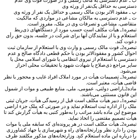
ب ـ عدم دسترسی به مالک رسمی و در صورت فوت وی عدم
دسترسی به حداقل یک‌نفر از ورثه وی
پ ـ مفقود الاثر بودن مالک رسمی و حداقل یک نفر از ورثه وی
ت ـ عدم دسترسی به مالکان مشاعی در مواردی که مالکیت
متقاضی، مشاعی و تصرفات وی در ملک، مفروز است.
تبصره1ـ هیأت مکلف است حسب مورد از دستگاههای ذی‌ربط
استعلام و یا از نمایندگان آنها برای شرکت در جلسه، بدون حق رأی
دعوت کند.
تبصره2ـ فوت مالک رسمی و وارث وی با استعلام از سازمان ثبت
احوال کشور و مفقودالاثر بودن با حکم قطعی دادگاه صالح و عدم
دسترسی با استعلام از نیروی انتظامی یا شورای اسلامی محل یا
سایر مراجع ذی‌صلاح یا شهادت شهود یا تحقیقات محلی احراز
می‌شود.
تبصره3ـ تصمیمات هیأت در مورد املاک افراد غایب و محجور با نظر
قاضی هیأت، معتبر است.
ماده2ـاراضی دولتی، عمومی، ملی، منابع طبیعی و موات از شمول
این قانون مستثنی می‌باشند.
تبصره1ـ دبیر هیأت مکلف است قبل از رسیدگی هیأت، جریان ثبتی
ملک را از اداره ثبت استعلام نماید و در صورتی که ملک جزء اراضی
موضوع این ماده باشد مراتب را به‌طور کتبی به هیأت گزارش کند تا
هیأت تصمیم مقتضی را اتخاذ نماید.
تبصره2ـ هیأت مکلف است در هر پرونده‌ای که سابقه ملی یا موات
بودن را دارد نظر وزارتخانه‌های راه و شهرسازی یا جهاد کشاورزی
را درباره این ماده استعلام کند. وزارتخانه‌های مذکور مکلفند ظرف