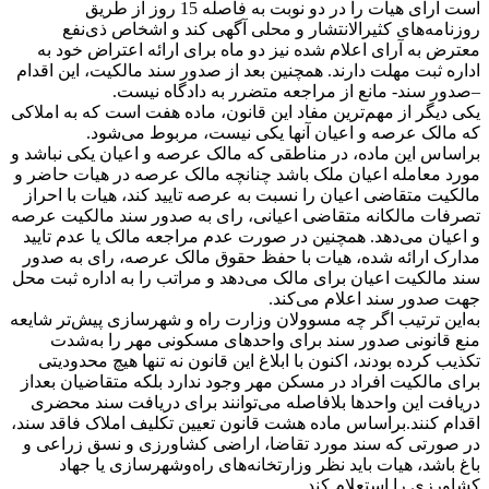
است آرای هیات را در دو نوبت به فاصله 15 روز از طریق
روزنامه‌های کثیرالانتشار و محلی آگهی کند و اشخاص ذی‌نفع
معترض به آرای اعلام شده نیز دو ماه برای ارائه اعتراض خود به
اداره ثبت مهلت دارند. همچنین بعد از صدور سند مالکیت، این اقدام
–صدور سند- مانع از مراجعه متضرر به دادگاه نیست.
یکی دیگر از مهم‌ترین مفاد این قانون، ماده هفت است که به املاکی
که مالک عرصه و اعیان آنها یکی نیست، مربوط می‌شود.
براساس این ماده، در مناطقی که مالک عرصه و اعیان یکی نباشد و
مورد معامله اعیان ملک باشد چنانچه مالک عرصه در هیات حاضر و
مالکیت متقاضی اعیان را نسبت به عرصه تایید کند، هیات با احراز
تصرفات مالکانه متقاضی اعیانی، رای به صدور سند مالکیت عرصه
و اعیان می‌دهد. همچنین در صورت عدم مراجعه مالک یا عدم تایید
مدارک ارائه شده، هیات با حفظ حقوق مالک عرصه، رای به صدور
سند مالکیت اعیان برای مالک می‌دهد و مراتب را به اداره ثبت محل
جهت صدور سند اعلام می‌کند.
به‌این ترتیب اگر چه مسوولان وزارت راه‌ و شهرسازی پیش‌تر شایعه
منع قانونی صدور سند برای واحدهای مسکونی مهر را به‌شدت
تکذیب کرده‌ بودند، اکنون با ابلاغ این قانون نه تنها هیچ محدودیتی
برای مالکیت افراد در مسکن مهر وجود ندارد بلکه متقاضیان بعداز
دریافت این واحدها بلافاصله می‌توانند برای دریافت سند محضری
اقدام کنند.براساس ماده هشت قانون تعیین تکلیف املاک فاقد سند،
در صورتی که سند مورد تقاضا، اراضی کشاورزی و نسق زراعی و
باغ باشد، هیات باید نظر وزارتخانه‌های راه‌وشهرسازی یا جهاد
کشاورزی را استعلام کند.