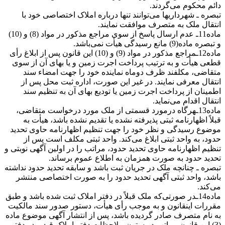
دائم محکوم می‌گردند.
تبصره ـ شهرداریها می‌توانند تنها درباره املاک اختصاصی خود با
انتقال ملک به متصرف موافقت نمایند.
ماده11ـ عدم ارسال پاسخ از سوی مراجع مذکور در مواد (8) و (10)
و تبصره ماده(9) مانع رسیدگی هیأت نمی‌باشد.
ماده12ـمراجع مذکور در مواد (9) و (10) این قانون پس از ابلاغ رأی
قطعی هیأت و به ترتیب پرداخت اجرت زمین و یا بهای آن از سوی
متقاضی، مکلفند ظرف دوماه نماینده خود را جهت امضاء سند
انتقال معرفی نمایند. در غیر این صورت، اداره ثبت محل پس از
اطمینان از پرداخت اجرت زمین یا تودیع بهای آن به تنظیم سند
انتقال اقدام می‌نماید.
ماده13ـهرگاه درمورد قسمتی از ملک مورد درخواست متقاضی،
قبلاً اظهارنامه ثبتی پذیرفته نشده یا تقدیم نشده باشد، هیأت به
موضوع رسیدگی و نظر خود را جهت تنظیم اظهارنامه حاوی تحدید
حدود، به واحد ثبتی ابلاغ می‌کند. واحد ثبتی مکلف است پس از
تنظیم اظهارنامه حاوی تحدید حدود، مراتب را در اولین آگهی نوبتی و
تحدید حدود به صورت همزمان به اطلاع عموم برساند.
تبصره ـ چنانچه ملک در جریان ثبت باشد و سابقه تحدید حدود نداشته
باشد، واحد ثبتی آگهی تحدید حدود را به صورت اختصاصی منتشر
می‌کند.
ماده14ـدر صورتی‌که ملک قبلاً در دفتر املاک ثبت شده باشد و طبق
مقررات اینقانون و به موجب رأی هیأت، دستور صدور سند مالکیت
به نام متصرف صادر گردیده ‌باشد، پس از انتشار آگهی موضوع ماده
(3) این قانون مراتب در ستون ملاحظات دفتر املاک قید و در دفتر