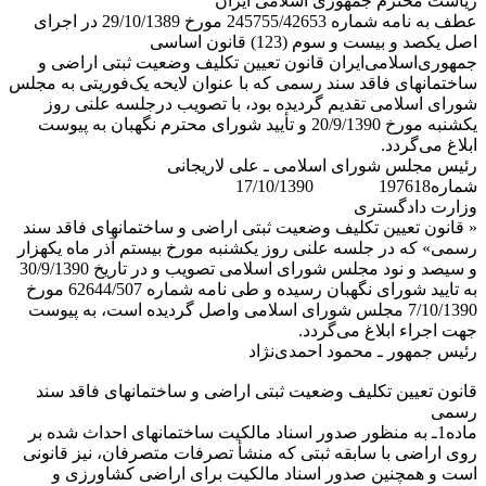
ریاست محترم جمهوری اسلامی ایران
عطف به نامه شماره 245755/42653 مورخ 29/10/1389 در اجرای
اصل یکصد و بیست و سوم (123) قانون اساسی
جمهوری‌اسلامی‌ایران قانون تعیین تکلیف وضعیت ثبتی اراضی و
ساختمانهای فاقد سند رسمی که با عنوان لایحه یک‌فوریتی به مجلس
‌شورای ‌اسلامی تقدیم گردیده بود، با تصویب درجلسه علنی روز
یکشنبه مورخ 20/9/1390 و تأیید شورای محترم نگهبان به پیوست
ابلاغ می‌گردد.
رئیس مجلس شورای اسلامی ـ علی لاریجانی
شماره197618 17/10/1390
وزارت دادگستری
« قانون تعیین تکلیف وضعیت ثبتی اراضی و ساختمانهای فاقد سند
رسمی» که در جلسه علنی روز یکشنبه مورخ بیستم آذر ماه یکهزار
و سیصد و نود مجلس شورای اسلامی تصویب و در تاریخ 30/9/1390
به تایید شورای نگهبان رسیده و طی نامه شماره 62644/507 مورخ
7/10/1390 مجلس شورای اسلامی واصل گردیده است، به پیوست
جهت اجراء ابلاغ می‌گردد.
رئیس جمهور ـ محمود احمدی‌نژاد
قانون تعیین تکلیف وضعیت ثبتی اراضی و ساختمانهای فاقد سند
رسمی
ماده1ـ به منظور صدور اسناد مالکیت ساختمانهای احداث شده بر
روی اراضی با سابقه ثبتی که منشأ تصرفات متصرفان، نیز قانونی
است و همچنین صدور اسناد مالکیت برای اراضی کشاورزی و