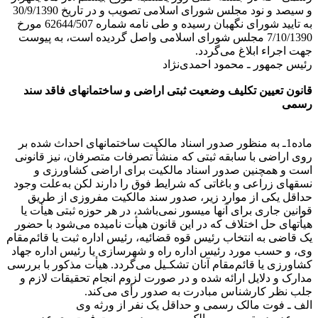
و سیصد و نود مجلس شورای اسلامی تصویب و در تاریخ 30/9/1390
به تایید شورای نگهبان رسیده و طی نامه شماره 62644/507 مورخ
7/10/1390 مجلس شورای اسلامی واصل گردیده است، به پیوست
جهت اجراء ابلاغ می‌گردد.
رئیس جمهور ـ محمود احمدی‌نژاد
قانون تعیین تکلیف وضعیت ثبتی اراضی و ساختمانهای فاقد سند
رسمی
ماده1ـ به منظور صدور اسناد مالکیت ساختمانهای احداث شده بر
روی اراضی با سابقه ثبتی که منشأ تصرفات متصرفان، نیز قانونی
است و همچنین صدور اسناد مالکیت برای اراضی کشاورزی و
نسقهای زراعی و باغاتی که شرایط فوق را دارند لکن به‌علت وجود
حداقل یکی از موارد زیر، صدور سند مالکیت مفروزی از طریق
قوانین جاری برای آنها میسور نمی‌باشد، در هر حوزه ثبتی هیأت یا
هیأتهای حل اختلاف که در این قانون هیأت نامیده می‌شود با حضور
یک قاضی به انتخاب رئیس قوه قضائیه، رئیس اداره ثبت یا قائم‌مقام
وی، و حسب مورد رئیس اداره راه و شهرسازی یا رئیس اداره جهاد
کشاورزی یا قائم‌مقام آنان تشکـیل می‌گردد. هیأت مذکور با بررسی
مدارک و دلایل ارائه شده و در صورت لزوم انجام تحقیقات لازم و
جلب نظر کارشناس مبادرت به صدور رأی می‌کند.
الف ـ فوت مالک رسمی و حداقل یک نفر از ورثه وی