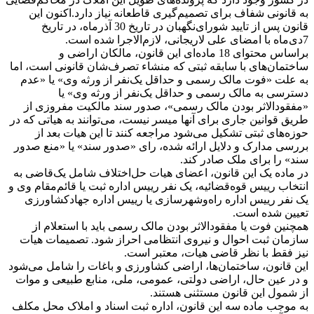
به قانونی شفاف برای تصمیم‌گیری قاطعانه نیاز دارد.اکنون این
قانون پس از تایید شورای‌نگهبان در تاریخ 30 آذرماه، در تاریخ
7‌دی‌ماه با امضای علی لاریجانی، لازم‌الاجرا شده است.
براساس محتوای 18 ماده‌ای این قانون، مالکان اراضی و
ساختمان‌های با سابقه ثبتی که منشاء تصرف‌شان قانونی است، اما
به علت «فوت مالک رسمی و حداقل یک‌نفر از ورثه وی» یا «عدم
دسترسی به مالک رسمی و حداقل یک‌نفر از ورثه وی» یا
«مفقودالاثر بودن مالک رسمی»، صدور سند مالکیت مفروزی از
طریق قوانین جاری برای آنها میسر نیست، می‌توانند به هیاتی که در
حوزه‌های ثبتی تشکیل می‌شود مراجعه کنند تا این هیات بعد از
بررسی مدارک و دلایل ارائه شده، رای «صدور سند» یا «منع صدور
سند» را برای ملک صادر کند.
در ماده یک این قانون، اعضای هیات حل‌اختلاف شامل یک‌قاضی به
انتخاب رییس‌ قوه‌قضائیه، یک نفر رییس اداره ثبت یا قائم‌مقام وی و
یک نفر رییس اداره راه‌وشهرسازی یا رییس‌ اداره جهادکشاورزی
تعیین شده است.
همچنین فوت یا مفقودالاثر بودن مالک رسمی باید با استعلام از
سازمان ثبت احوال و نیروی انتظامی احراز شود. تصمیمات هیات
نیز فقط با نظر قاضی هیات، معتبر است.
این قانون، ساختمان‌ها، اراضی کشاورزی و باغات را شامل می‌شود
و در عین حال، اراضی دولتی، عمومی، ملی، منابع طبیعی و موات
از شمول این قانون مستثنی هستند.
به موجب ماده سه این قانون، اداره ثبت اسناد و املاک محل مکلف