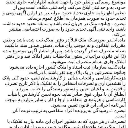
موضوع رسیدگی و نظر خود را جهت تنظیم اظهارنامه حاوی تحدید
حدود، به واحد ثبتی ابلاغ می‌کند. واحد ثبتی مکلف است پس از
تنظیم اظهارنامه حاوی تحدید حدود، مراتب را در اولین آگهی نوبتی و
تحدید حدود به صورت همزمان به اطلاع عموم برساند.
تبصره ـ چنانچه ملک در جریان ثبت باشد و سابقه تحدید حدود نداشته
باشد، واحد ثبتی آگهی تحدید حدود را به صورت اختصاصی منتشر
می‌کند.
ماده14ـدر صورتی‌که ملک قبلاً در دفتر املاک ثبت شده باشد و طبق
مقررات اینقانون و به موجب رأی هیأت، دستور صدور سند مالکیت
به نام متصرف صادر گردیده ‌باشد، پس از انتشار آگهی موضوع ماده
(3) این قانون مراتب در ستون ملاحظات دفتر املاک قید و در دفتر
املاک جاری به نام متصرف ثبت می‌شود.
ماده15ـبه سازمان ثبت اسناد و املاک کشور اجازه داده می‌شود
چنانچه متصرفین در یک پلاک چند نفر باشند با دریافت
هزینه‌کارشناسی و انتخاب هیأتی از کارشناسان ثبتی، حدود کلی پلاک
را نقشه‌برداری و تصرفات اشخاص را به تفکیک با ذکر تاریخ تصرف
و قدمت بنا و اعیان تعیین و دستور رسیدگی را حسب مورد با
انطباق آن با موارد فوق صادر نماید. نحوه تعیین کارشناس یا هیأت
کارشناسی و هزینه‌های متعلقه و ارجاع کار و سایر موارد به موجب
آیین‌نامه اجرائی این قانون تعیین می‌شود.
تبصره 1ـ رسیدگی به پرونده افراد متقاضی به ترتیب نوبت آنان
است.
تبصره2ـ در هر مورد که به منظور اجرای این ماده نیاز به تفکیک یا
افراز ملک باشد واحدهای ثبتی مکلفند حسب مورد از اداره راه و