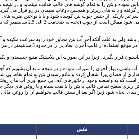
عاش نموده و بتن را به تمام گوشه های قالب هدایت مینماید و در نتیجه
رار گرفته و دانه های ریزتر و همچنین دوغاب سیمان در رو قرار می گی
 تیر باریکی از جنس چوب بتن کوبیده شود و یا با نواختن ضربه های ملا
محل پی را قالب بندی نمود , این قال
د ولی به علت آنکه آجر آب بتن مجاور خود را به سرعت مکیده و آن 
در نتیجه بتن مجاور قالب به استقامت دلخو
ون قرار نگیرد , زیرا در این صورت این پلاستیک متنع چسبیدن و یکپا
 پاشی دیوار آجری را سیراب نموده و در نتیجه مانع آن بشویم که آجر آ
اری از فضای پیرا اشغال کرده و مانع رسیدن بتن به تمام نقاط پی 
ری است که به واسطه وجود آرماتورهای کف پی جمع آوری آب های ریخت
ن ریزی سطح تماس قالب با بتن را با نفت سیاه و یا روغن های دیگر چرب
ژ بندی انجام شود زیرا اگر بعد از بستن قالب بخواهیم آن را روغن ما
فکس