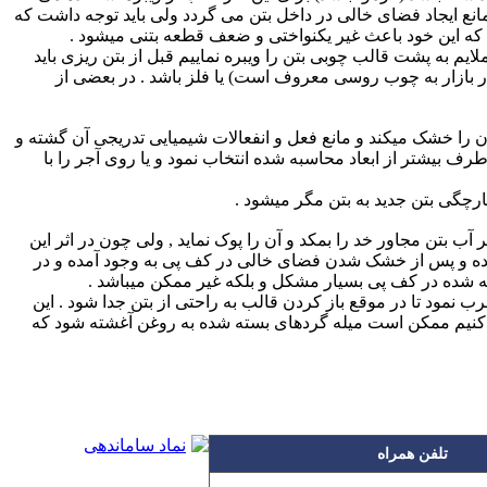
 مانع ایجاد فضای خالی در داخل بتن می گردد ولی باید توجه داشت که
رد که این خود باعث غیر یکنواختی و ضعف قطعه بتنی میشود .
یم به پشت قالب چوبی بتن را ویبره نماییم قبل از بتن ریزی باید
ب بندی که به آن کفراژ هم گفته می شود ممکن است از چوب (تخته به ضخامت 2 الی 2.5 سانتیمتر که در بازار به چوب روسی معروف است) یا فلز باشد . در بعضی از
را خشک میکند و مانع فعل و انفعالات شیمیایی تدریجی آن گشته و
اه نمیرسد , بدین لحاظ باید در موقع استفاده از قالب آجری ابعاد پی را در حدود 5 سانتیمتر در هر طرف بیشتر از ابعاد محاسبه شده انتخاب نمود و یا روی آجر را با
رچگی بتن جدید به بتن مگر میشود .
ب بتن مجاور خد را بمکد و آن را پوک نماید , ولی چون در اثر این
شده و پس از خشک شدن فضای خالی در کف پی به وجود آمده و در
ه شده در کف پی بسیار مشکل و بلکه غیر ممکن میباشد .
 نمود تا در موقع باز کردن قالب به راحتی از بتن جدا شود . این
لی کنیم ممکن است میله گردهای بسته شده به روغن آغشته شود که
تلفن همراه