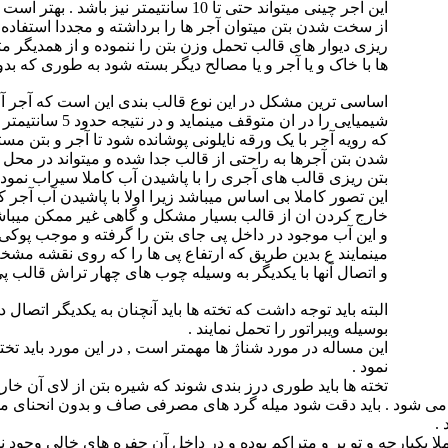
این آجر چینی میتواند حتی تا 10 سانتیمت
از سخت شدن بتن میتوان آجر ها را برداشته و مجددا استفاده 
ریزی دیوار های قالب تحمل وزن بتن را ننموده و از همدیگر 
ها با خاک و یا آجر و یا مصالح دیگر بسته شود به طوری که بدو
اساسی ترین مشکل در این نوع قالب بندی این است که آجر آب 
شیمیایی را در ان
که رویه آجر با یک ورقه نایلونی پوشانده شود تا آجر و بتن 
شدن بتن آجرها به راحتی از قالب جدا شده و میتواند در محل ه
بتن ریزی قالب های آجری را با پاشیدن آب کاملا سیراب نمود ب
این تصور کاملا بی اساس میباشد زیرا اولا با پاشیدن آب آجر
خارج کردن ان از قالب بسیار مشکل و گاهی غیر ممکن میباش
و این آب موجود در داخل پی جای بتن را گرفته و موجب پوکی ق
مینمایند ع بدین طریق که ارتفاع پی ها را که روی نقشه مشخص م
و اتصال آنها با یکدیگر به وسیله چوب های چهار تراش قالب پی
البته باید توجه داشت که تخته ها باید آنچنان به یکدیگر اتصال 
بوسیله ویبراتور را تحمل نمایند .
این مساله در مورد شناژ ها مهمتر است , در این مورد باید تخ
نمود .
تخته ها باید طوری درز بندی شوند که شیره بتن از لای آن خار
.
لا یکپارچه و تو پر و متراکم بوده و در داخل آن حفره های خالی وجود ن