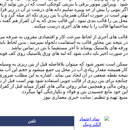
شود . ویبراتور موتور برقی یا بنزینی کوچکی است که در بتن تولید ارت
اگر بتونی را بیش از حد ویبره نماییم دانه های درشت تر آن در زیر ق
بهتر است در صورت امکان همزمان با بتن ریزی تکه ای میله گرد و یا سر
ساختمانها قالب را با تیغه های آجری درست میکنند .
قالب های آجری از لحاظ سرعت کار و اقتصادی مقرون به صرفه می باش
ورقه های پلاستیک پوشاند تا آجر مستقیما با بتن در تماس نباشد .
در صورت اخیر باید دقت شود که لبه های ورق پلاستیک روی کف فونداسی
ممکن است تصور شود که میتوان بلافاصله قبل از بتن ریزی به وسیله آب
کار همیشه مقدار زیادی آب در محل پی جمع میشود و حجم این آب مقد
نتیجه نقطه ضعفی در آن ایجاد می نماید . اشاره به این مطلب ضرو
چنانچه برای بتن ریزی از قالب چوبی استفاده شود بهتر است قبل از بت
روغن مالی و همچنین سایر روغن مالی های کفراژ میباید قبل از کفرا
این خود مانع چسبیدن بتن و فولاد و یکپارچگی آنها میگردد.
منبع: تهیه و تنظیم : سایت خبری معماری نیوز
تلفن