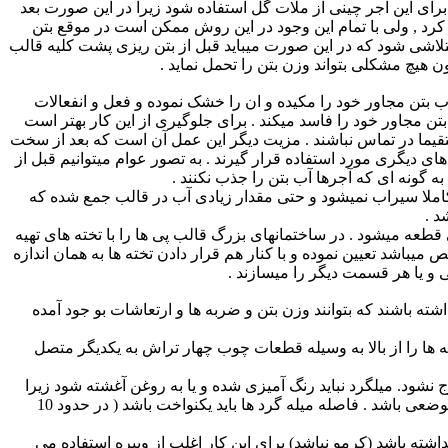
ر نیز باشد . بهتر است برای این آجر چینی از ملات گل استفاده شود زیرا در این صورت بعد
کرد , ولی با تمام این وجود در این روش ممکن است در موقع بتن
متلاشی شود که در این صورت میباید قبل از بتن ریزی پشت کلیه قالب
ن هیچ مشکلی بتواند وزن بتن را تحمل نماید .
بتن مجاور خود را مکیده و ان را خشک نموده و فعل و انفعالات
 متوقف مینماید و در نتیجه حدود 5 سانتیمتر بتن مجاور خود را فاسد میکند . برای جلوگیری از این کار بهتر است
مستقیما در تماس نباشند . مزیت دیگر این عمل آن است که بعد از سخت
ای دیگری مورد استفاده قرار گیرند . به تصور عوام میتوانیم قبل از
ه گونه ای که آجرها آب بتن را جذب نکنند .
 کاملا سیراب نمیشود و حتی مقدار زیادی آب در قالب جمع شده که
د .
طعه میشود . در ساختمانهای بزرگ قالب پی ها را با تخته های تهیه
یباشد تعیین نموده و با کنار هم قرار دادن تخته ها به همان اندازه
 و یا هر قسمت دیگر را میسازند .
داشته باشند که بتوانند وزن بتن و ضربه ها و ارتعاشات بو جود آمده
ته ها را از بالا به وسیله قطعات چوب چهار تراش به یکدیگر متصل
ج نشود. میلگرد نباید رنگ آمیزی شده و یا به روغن آغشته شود زیرا
در این صورت رنگ روی میله گرد مانع چسبیدن بتن و فولاد به یکدیگر می شود . باید دقت شود میله گرد های مصرفی صاف و بدون انحنای موضعی باشد . فاصله میله گرد ها باید یکنواخت باشد ( در حدود 10
داشته باشد (کرمو نباشد) برای این کار اغلب از ویبره استفاده می