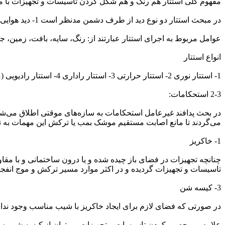
مفهوم کلی استتار هم رنگ و هم شکل کردن تاسیسات و تجهیزات با مح
در مبحث استتار دو نوع دید از طرف دشمن مدنظر است 1- دید هوایی 2- دید زمینی
عوامل مربوط به اجرای استتار عبارتند از: رنگ، سایه، بافت، زمین، ج
انواع استتار
1- استتار نوری 2- استتار حرارتی 3- استتار راداری 4- استتار رادیویی (مثل ایجاد پارازیت یا ارسال فرامین کاذب) 5- استتار بصری 6- استتار صوتی 7- ضد الکترونیکی
2-3 استحکامات:
در بحث پدافند غیرعامل استحکامات به سازه‌های موقتی اطلاق می‌شو
می‌گردند تا مانع اصابت مستقیم موشک بمب یا ترکش این مهمات به تا
1- خاکریز
چنانچه تجهیزات در فضای باز چیده شده و یا درون ساختمانی و با مق
تاسیسات و تجهیزات گردیده و در اکثر موارد مسیر ترکش و موج انفج
3- کیسه شن
در صورتی که فضای لازم برای ایجاد خاکریز با شیب مناسب وجود نداش
علاوه بر محصور کردن تاسیسات و تجهیزات می‌توان از کیسه شن به عن