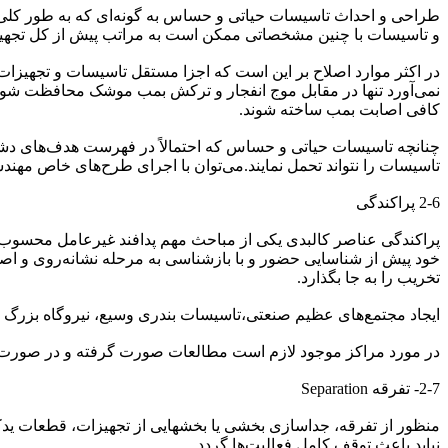
طراحی و احداث تاسیسات حیاتی و حساس به گونه‌ای که به طور کلی در 
و تاسیسات با چنین مشخصاتی ممکن است به مراتب پیش از کل تجهی
در اکثر موارد اصلاح بر این است که اجزا مستقل تاسیسات و تجهیزا
نمی‌آورد تنها در مقابل موج انفجار و ترکش بمب موشک محافظت شوند
کافی اصابت بمب ساخته شوند.
چنانچه تاسیسات حیاتی و حساس که احتمالاً در فهرست هدف‌های دشم
تاسیسات را نتواند تحمل نمایند.می‌توان با اجرای طرح‌های خاص مهندسی
2-6 پراکندگی
پراکندگی عناصر کالبدی یکی از مباحث مهم پدافند غیرعامل محسوب
خود پیش از شناسایی حضور و با بازشناسی به مرحله نشانه‌روی و ا
تخریب را به جا بگذارد.
ایجاد مجتمع‌های عظیم صنعتی،‌تاسیسات بندری وسیع، نیروگاه بزرگ
در مورد مراکز موجود لازم است مطالعات صورت گرفته و در صورت امک
2-7- تفرقه Separation
منظور از تفرقه، جداسازی بخشی یا بخشهایی از تجهیزات، قطعات یدکی م
نباید باعث توقف کامل فعالیت‌ها گردد.