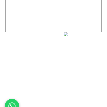
۰۹۱۲۳۱۵۳۰۶۰
۲۲۲۵۸۶۴۹
۲۲۲۵۸۶۳۰
۰۹۱۹۳۱۵۳۰۶۰
۲۲۷۶۱۱۹۵
۲۲۲۵۸۶۳۸
۲۲۷۶۱۱۹۸
پیغام گیر
۰۹۱۰۳۱۵۳۰۶۰
۰۹۰۲۳۱۵۳۰۶۰
۲۲۷۶۱۱۹۷
۲۲۷۶۱۱۹۶
تهران، بلوار میرداماد، نفت جنوبی، شماره ۲۶۸
تمامی مطالب و تصاویر و نرم‌افزارهای این سایت تابع قانون حمایت
حقوق مولفان و مصنفان و هنرمندان بوده و استفاده بدون مجوز از
مطالب آن مجاز نیست
Copyright © 2008 - 2026 All Rights Reserved
کارشناس رسمی دادگستری