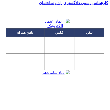
کارشناس رسمی دادگستری راه و ساختمان
تلفن
فکس
تلفن همراه
۰۹۱۲۳۱۵۳۰۶۰
۲۲۲۵۸۶۴۹
۲۲۲۵۸۶۳۰
۰۹۱۹۳۱۵۳۰۶۰
۲۲۷۶۱۱۹۵
۲۲۲۵۸۶۳۸
۲۲۷۶۱۱۹۸
پیغام گیر
۰۹۱۰۳۱۵۳۰۶۰
۰۹۰۲۳۱۵۳۰۶۰
۲۲۷۶۱۱۹۷
۲۲۷۶۱۱۹۶
تهران، بلوار میرداماد، نفت جنوبی، شماره ۲۶۸
تمامی مطالب و تصاویر و نرم‌افزارهای این سایت تابع قانون حمایت
حقوق مولفان و مصنفان و هنرمندان بوده و استفاده بدون مجوز از
مطالب آن مجاز نیست
Copyright © 2008 - 2026 All Rights Reserved