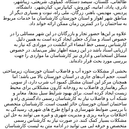
طالقانی، گلستان، سیصد دستگاه، کمپلوی، شریعتی، زیباشهر،
نادری، پاداد، امانیه، کوروش، کیانپارس، کیان‌شهر، دانشگاه،
پردیس، مهدیس، باهنر، زرگان، ملی راه، نبوت و بسیاری دیگر از
مناطق شهر اهواز و استان خوزستان کارشناسان ما خدمات مربوط
به ساختمان را در کمترین زمان ممکن ارائه خواند داد.
علاوه بر این‌ها حضور تجار و بازرگانان در این شهر مسائلی را در
خصوص اسناد و مدارک جعلی ایجاد کرده است به همین دلیل
کارشناس رسمی خط امضاء اثر انگشت در مورادی که نیاز به
ارزیابی اسناد باشد در این زمینه اظهار نظر می‌نماید. در خصوص
مسائل استخدامی و اداری نیز کارشناسان ما مواردی را جهت
بررسی مورد بحث قرار داده‌اند.
بخشی از مشکلات حوزه آب و فاضلاب استان خوزستان، زیرساختی
است. حجم آب‌های جاری در استان خوزستان بالا می باشد؛ اما
همچنان مرکز این استان مشکل کمبود آب شرب دارد، از سویی
دیگر رهاسازی فاضلاب به رودخانه کارون مشکلاتی برای محیط
زیست ایجاد کرده است. برای بهبود شرایط سیل بندها، معابر و
شبکه آب و فاضلاب نیاز به کارشناسان رسمی دادگستری راه و
ساختمان استان خوزستان حائز اهمیت است. کارشناسان متخصص
با بررسی ضوابط شهرسازی و انواع طرح های شهری، رسیدگی به
اختلافات برنامه ریزی و مدیریت شهری و غیره می توانند به حل این
مشکلات بسیار کمک کنند. در صورت نیاز به کارشناس رسمی
متخصص و حرفه ایی می توانید در ادامه متن به لیست کارشناسان