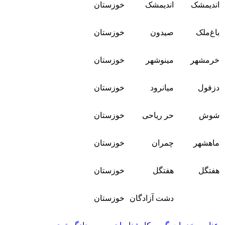
اندیمشک
اندیمشک
خوزستان
باغ‌ملک
صیدون
خوزستان
خرمشهر
مینوشهر
خوزستان
دزفول
میانرود
خوزستان
شوش
حر ریاحی
خوزستان
ماهشهر
چمران
خوزستان
هفتگل
هفتگل
خوزستان
دشت آزادگان
خوزستان