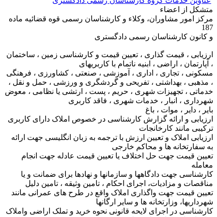
عناوین خدمات گروه کارشناسان رسمی دادگستری
متشکل از اعضاء
مرکز امور مشاوران، وکلاء و کارشناسان رسمی قوه قضائیه ماده
187
و کانون کارشناسان رسمی دادگستری
ارزیابی ، قیمت گذاری ، تعیین قیمت و کارشناسی زمین ، ساختمان
، آپارتمان ، اراضی ، ابنیه ناتمام با کاربریهای
مسکونی ، تجاری ، اداری ، آموزشی ، صنعتی ، کشاورزی ، فرهنگی
، مذهبی ، بهداشتی ، تفریحی و گردشگری و ورزشی ، حمل و نقل ،
خدماتی ، تجهیزات شهری ، حریم ، پست ، ارتشی یا نظامی ، معوض
شهرداری ، انبار ، خدمات شهری ، فاقد کاربری
بایر ، دایر ، موات ، باغ
ارزیابی و ارائه گزارش کارشناسی در خصوص املاک دارای کاربری
ترکیبی مانند کارخانجات
ارزیابی املاک و تعیین ارزش با ترجمه به زبان انگلیسی جهت ارائه
به سفارتخانه ها و محاکم خارجی
تعیین قیمت جهت حل اختلاف یا تعیین قیمت عادله جهت انجام
معامله
کارشناسی جهت دادگاهها و سازمانها و نهادها برای ضمانت و یا
مناقصات و مزادیات، اجرای احکام ، تامین وثیقه ، تامین دلیل
تعیین قیمت جهت واگذاری املاک واقع در طرح های عمرانی مانند
شهرداریها، وزارتخانه ها و سایر ارگانها
کارشناسی در اجرای لایحه قانونی نحوه خرید و تملک اراضی واملاک