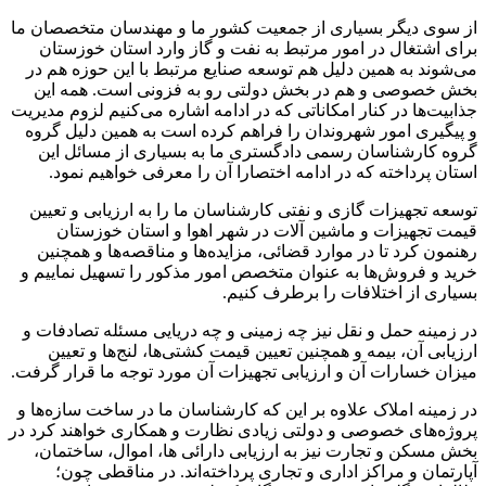
از سوی دیگر بسیاری از جمعیت کشور ما و مهندسان متخصصان ما
برای اشتغال در امور مرتبط به نفت و گاز وارد استان خوزستان
می‌شوند به همین دلیل هم توسعه صنایع مرتبط با این حوزه هم در
بخش خصوصی و هم در بخش دولتی رو به فزونی است. همه این
جذابیت‌ها در کنار امکاناتی که در ادامه اشاره می‌کنیم لزوم مدیریت
و پیگیری امور شهروندان را فراهم کرده است به همین دلیل گروه
گروه کارشناسان رسمی دادگستری ما به بسیاری از مسائل این
استان پرداخته که در ادامه اختصارا آن را معرفی خواهیم نمود.
توسعه تجهیزات گازی و نفتی کارشناسان ما را به ارزیابی و تعیین
قیمت تجهیزات و ماشین آلات در شهر اهوا و استان خوزستان
رهنمون کرد تا در موارد قضائی، مزایده‌ها و مناقصه‌ها و همچنین
خرید و فروش‌ها به عنوان متخصص امور مذکور را تسهیل نماییم و
بسیاری از اختلافات را برطرف کنیم.
در زمینه حمل و نقل نیز چه زمینی و چه دریایی مسئله تصادفات و
ارزیابی آن، بیمه و همچنین تعیین قیمت کشتی‌ها، لنج‌ها و تعیین
میزان خسارات آن و ارزیابی تجهیزات آن مورد توجه ما قرار گرفت.
در زمینه املاک علاوه بر این که کارشناسان ما در ساخت سازه‌ها و
پروژه‌های خصوصی و دولتی زیادی نظارت و همکاری خواهند کرد در
بخش مسکن و تجارت نیز به ارزیابی دارائی ها، اموال، ساختمان،
آپارتمان و مراکز اداری و تجاری پرداخته‌اند. در مناقطی چون؛