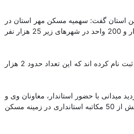
ن استان گفت: سهمیه مسکن مهر استان در
سال گذشته 24 هزار و 200 واحد مسکونی بود که 19 هزار واحد در بیرجند و قاین و 5 هزار و 200 واحد در شهرهای زیر 25 هزار نفر
«محسن زاده» تصریح کرد: در این 2 سال 22 هزار و 575 متقاضی مسکن مهر در استان ثبت نام کرده اند که این تعداد حدود 2 هزار
رانی سابق استاندار نیز با تشریح عملکرد سال قبل مسکن مهر اعلام کرد: 42 بازدید میدانی با حضور استاندار، معاونان وی و
مدیران دستگاه های اجرایی مرتبط انجام و 31 مورد نظارت کم و کیف اجرای این کار و بیش از 50 مکاتبه استانداری در زمینه مسکن