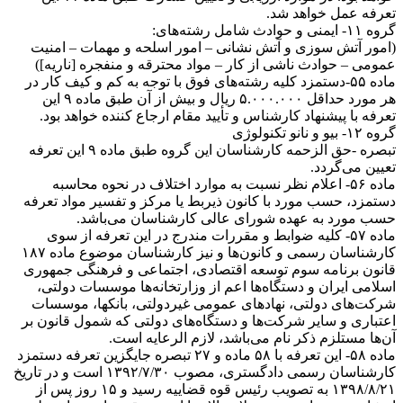
تعرفه عمل خواهد شد.
گروه ۱۱- ایمنی و حوادث شامل رشته‌های:
(امور آتش سوزی و آتش نشانی – امور اسلحه و مهمات – امنیت
عمومی – حوادث ناشی از کار – مواد محترقه و منفجره [ناریه])
ماده ۵۵-دستمزد کلیه رشته‌های فوق با توجه به کم و کیف کار در
هر مورد حداقل ۵.۰۰۰.۰۰۰ ریال و بیش از آن طبق ماده ۹ این
تعرفه با پیشنهاد کارشناس و تأیید مقام ارجاع کننده خواهد بود.
گروه ۱۲- بیو و نانو تکنولوژی
تبصره -حق الزحمه کارشناسان این گروه طبق ماده ۹ این تعرفه
تعیین می‌گردد.
ماده ۵۶- اعلام نظر نسبت به موارد اختلاف در نحوه محاسبه
دستمزد، حسب مورد با کانون ذیربط یا مرکز و تفسیر مواد تعرفه
حسب مورد به عهده شورای عالی کارشناسان می‌باشد.
ماده ۵۷- کلیه ضوابط و مقررات مندرج در این تعرفه از سوی
کارشناسان رسمی و کانون‌ها و نیز کارشناسان موضوع ماده ۱۸۷
قانون برنامه سوم توسعه اقتصادی، اجتماعی و فرهنگی جمهوری
اسلامی ایران و دستگاه‌ها اعم از وزارتخانه‌ها موسسات دولتی،
شرکت‌های دولتی، نهاد‌های عمومی غیردولتی، بانکها، موسسات
اعتباری و سایر شرکت‌ها و دستگاه‌های دولتی که شمول قانون بر
آن‌ها مستلزم ذکر نام می‌باشد، لازم الرعایه است.
ماده ۵۸- این تعرفه با ۵۸ ماده و ۲۷ تبصره جایگزین تعرفه دستمزد
کارشناسان رسمی دادگستری، مصوب ۱۳۹۲/۷/۳۰ است و در تاریخ
۱۳۹۸/۸/۲۱ به تصویب رئیس قوه قضاییه رسید و ۱۵ روز پس از