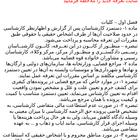
سایت تعرفه جدید را ملاحظه فرمایید
فصل اول – کلیات
ماده ۱- دستمزد کارشناسان پس از گزارش و اظهارنظر کارشناسی
در حدود صلاحیت آن‌ها از طرف اشخاص حقیقی یا حقوقی طبق
مقررات این تعرفه محاسبه و پرداخت می‌شود.
تبصره – منظــور از کانــون در این تعــرفه، کانــون کارشنــاسان
رســمی دادگستــری و منظــور از مرکز، مرکز وکلاء، کارشناسان
رسمی و مشاوران خانواده قوه قضاییه می‌باشد.
ماده ۲- مراجع قضایی، وزارتخانه ها، سازمان‌های دولتی و ارگان‌ها
و نهاد‌ها و شهرداری‌ها و موسسات وابسته به آن‌ها در تعیین دستمزد
کارشناسی مکلفند بر اساس مقررات این تعرفه عمل نمایند.
تبصره ۱- در موارد خاص که مرجع قضایی در پرونده‌های کیفری
برای کشف جرم و تعیین علت و علل و مشخص نمودن واقعیت
اقدام به تعیین کارشناس می‌نماید، تعیین دستمزد متناسب با کمیت
و کیفیت پرونده با همان مرجع می‌باشد.
تبصره ۲- در صورت عدم استطاعت مالی متقاضی کارشناسی، به
تشخیص قاضی پرونده حق الزحمه کارشناسی تا میزان معینی به
وسیله دادگاه کاهش می‌یابد، ولی به هر حال پرداخت هزینه‌ها یا
وسیله اجرای قرار کارشناسی، مانند ایاب و ذهاب و ... به عهده
متقاضی می‌باشد.
تبصره ۳- در مورد مناطق محروم و یا اشخاص حقیقی که استطاعت