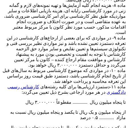
ماده ۸- هزینه انجام کلیه آزمایش‌ها و تهیه نمونه‌های لازم و گمانه
زنی در مورد کارشناسی رایانه ای، هزینه بازیابی اطلاعات و سایر
مواردیکه طبق نظر کارشناسی برای امر کارشناسی ضروری باشد،
به عهده متقاضی است و در صورت اختلاف و ضرورت انجام
اقدامات مذکور، حسب مورد نظر کانون یا مرکز مربوط معتبر
است.
ماده ۹- در مواردی که برای بعضی از ارجاع‌های کارشناسی در این
تعرفه دستمزد تعیین نشده باشد و نیز مواردی نظیر بررسی فنی و
تکنولوژی سیستم‌ها و تعیین نقایص و سایر موارد حق الزحمه
کارشناس با توجه به اهمیت و تخصصی بودن مورد به پیشنهاد
کارشناس و موافقت مقام ارجاع کننده – کانون یا مرکز تعیین
می‌گردد و حداقل دستمزد ۳.۰۰۰.۰۰۰ ریال خواهد بود.
ماده ۱۰- در مواردی که موضوع کارشناسی مربوط به سال‌های قبل
از تاریخ انجام کارشناسی باشد، دستمزد طبق قیمت روز براساس
این تعرفه محاسبه و پرداخت خواهد شد.
ماده ۱۱-دستمزد ارزیابی‌ها برای کلیه رشته‌های
کارشناس رسمی
دادگستری
در هر مورد ارجاعی بشرح ذیل تعیین می‌گردد:
تا پنجاه میلیون ریال ............. مقطوعاً ۳.۰۰۰.۰۰۰ ریال
از پنجاه میلیون و یک ریال تا یکصد و پنجاه میلیون ریال نسبت به
مازاد ............. ۰.۵ درصد
از یکصد و پنجاه میلیون و یک ریال تا دویست و پنجاه میلیون ریال