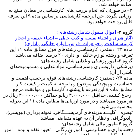
اضافه خواهد شد.
۳ - در صورتی که انجام بررسی‌های کارشناسی در معادن منتج به
ارزیابی نگردد، حق الزحمه کارشناسی براساس ماده ۹ این تعرفه
قابل پرداخت خواهد بود.
گروه ۲-
اموال منقول شامل رشته‌های:
(آثار هنری و اشیاء نفیسه و کتب خطی – اشیاء عتیقه و احجار
کریمه، ساعت و جواهرات، فرش، لوازم خانگی و اداری)
ماده ۲۳- دستمزد کارشناسی رشته‌های فوق مطابق ماده ۱۱ این
تعرفه و رشته لوازم خانگی و اداری ۲۰ درصد اضافه می‌باشد.
گروه ۳- امور پزشکی و غذایی شامل رشته های:
(پزشکی، داروسازی وسم شناسی، مواد غذایی و مسمومیت‌های
ناشی از آن)
ماده ۲۴- دستمزد کارشناسی رشته‌های فوق، برحسب اهمیت و
حساسیت و پیچیدگی موضوع و با توجه به کمیت و کیفیت کار
مطابق ماده ۹ این تعرفه با پیشنهاد کارشناس و موافقت مرجع
ارجاع کننـده، حداقـل ۳.۰۰۰.۰۰۰ ریالو حداکثر ۳۰.۰۰۰.۰۰۰ ریال در
هر مورد می‌باشد و در مورد ارزیابی‌ها مطابق ماده ۱۱ این تعرفه
محاسبه می‌شود.
تبصره – کلیـــه هزینه‌های آزمایشـــگاهی، نمونه برداری (بیوپسی)،
رادیوگرافی و نظاير آن به عهده متقاضی میباشد.
گروه ۴ –امور مالی شامل رشته‌های:
(حسابداری و حسابرسی - امور بازرگانی – تعیین نفقه و بیمه – امور