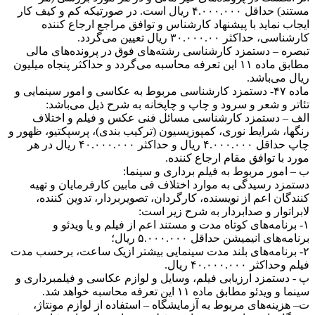
مستند) حداقل ۴.۰۰۰.۰۰۰ ریال است. در صورتیکه کم و کیف کار
ایجاب نماید با پیشنهاد کارشناس و توافق مراجع ارجاع کننده
کارشناسی، حداکثر ۳۰.۰۰۰.۰۰ ریال تعیین می‌گردد.
تبصره – دستمزد کارشناسی رشته‌های فوق در پرونده‌های مالی
مطابق ماده ۱۱ این تعرفه محاسبه می‌گردد و حداکثر پنجاه میلیون
ریال می‌باشد.
ماده ۴۷- دستمزد کارشناسی مربوط به عکاسی و امور سینمایی و
تئاتر و شعر و سرود و چاپ و چاپخانه به شرح ذیل می‌باشد:
الف – دستمزد کارشناسی مسائل فنی عکس و فیلم و اختلاف
رنگها، شرایط نوری، کمپوزیسیون (ترکیب بندی)، پرسپکتیو، ظهور و
چاپ حداقل ۴.۰۰۰.۰۰۰ ریال و حداکثر ۴۰.۰۰۰.۰۰۰ ریال در هر
مورد با توافق مقام ارجاع کننده.
ب – امور مربوط به فیلم برداری و سینما:
دستمزد رسیدگی به موارد اختلاف فی مابین کارفرمایان و تهیه
کنندگان اعم از نویسنده، کارگردان، تصویربردار، تدوین کننده،
لابراتوار و صدابردار به شرح زیر است:
۱- برنامه‌های کوتاه مدت و مستند اعم از فیلم و یا ویدئو و
برنامه‌های انیمیشن حداقل ۵.۰۰۰.۰۰۰ ریال؛
۲- برنامه‌های بلند مدت سینمایی بیشتر ازیک ساعت، برحسب مدت
فیلم وحداکثر ۴۰.۰۰۰.۰۰۰ ریال.
پ - دستمزد ارزیابی فیلم، وسایل و لوازم عکاسی و فیلمبرداری و
سینما و ویدئو مطابق ماده ۱۱ این تعرفه محاسبه خواهد شد.
ت– هزینه‌های مربوط به آزمایشگاه – استفاده از لوازم مونتاژ،