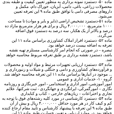
ماده ۵۰- دستمزد نمونه برداری به منظور تعیین کیفیت و طبقه بندی
محصولات زراعی، باغی، دامی، آبزیان، خوراک دام، مکمل و
دارو‌های مصرفی دامی با توافق طبق ماده ۹ این تعرفه تعیین
می‌شود.
ماده ۵۱-دستمزد تشخیص اراضی (دایر و بایر و موات) تا مساحت
۱۰۰۰ مترمربع، ۴.۰۰۰.۰۰۰ ریال و برای هر هزار مترمربع مازاد ده
درصد و بالاتر از یک هکتار، سه درصد به دستمزد فوق اضافه
می‌گردد.
ماده ۵۲- دستمزد افراز املاک کشاورزی براساس ماده ۱۱ این
تعرفه به اضافه بیست درصد خواهد بود.
تبصره – در صورتی که انجام امر کارشناسی مستلزم تهیه نقشه
باشد، دستمزد نقشه برداری بر طبق تعرفه مربوط محاسبه خواهد
شد.
ماده ۵۳- دستمزد ارزیابی تجهیزات مرتبط و مواد اولیه و محصولات
و فرآورده‌های کشاورزی و دامی و جنگلی و شیلات و زنبورداری و
... موجود در انبار‌ها براساس ماده ۱۱ این تعرفه محاسبه خواهد شد.
گروه ۱۰- خدمات اداری و عمومی
امور آموزشی، امور اداری و استخدامی - امور خبرنگاری و روزنامه
نگاری – امورگمرکی- ایرانگردی و جهانگردی - ثبت شرکتها، علائم
تجاری و اختراعات – زبان‌های خارجی – کتاب و کتابداری
ماده ۵۴- دستمزد کارشناسی در مورد کلیه رشته‌های فوق با توجه به
کم و کیف کار در هر مورد حداقل ۴.۰۰۰.۰۰۰ ریال و بیش از آن
طبق ماده ۹ این تعرفه با پیشنهاد کارشناس و تأیید مقام ارجاع کننده
خواهد بود. در موارد ارزیابی و تعیین خسارت طبق ماده ۱۱ این