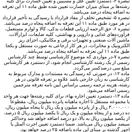
تبصره ۴- دستمزد تعیین علل و مسببین و تعیین خسارت برای کلیه
رشته‌ها بر مبنای میزان خسارت تعیین شده طبق ماده ۱۱ این تعرفه
به اضافه پنجاه درصد می‌باشد.
تبصره ۵- تشخیص تخلف از مفاد قرارداد یا رسیدگی به تأخیر قرارداد
در هر مورد طبق ماده ۱۱ این تعرفه به اضافه پنجاه درصد می‌باشد.
تبصره ۶- حق الزحمه ارزیابی قطعات یدکی، کالا و لوازم مستعمل،
فرآورده‌های غذایی و دارویی و بهداشتی، کلیه ضایعات، ابزارآلات،
ماشین آلات صنعتی و تجهیزات برقی و مکانیکی، اجزای ریز
الکترونیک و مخابرات، در هر کار ارجاعی به صورت مستقل و یکجا
طبق ماده ۱۱ این تعرفه به اضافه پنجاه درصد می‌باشد.
تبصره ۷-در مواردی که موضوع کارشناسی توسط چند کارشناس
رسمی از یک رشته کارشناسی انجام شود، از دستمزد هر کارشناس
مبلغ سی درصدکسر می‌گردد.
ماده ۱۲- در صورتی که رسیدگی به مستندات و مدارک مربوط به
کارشناسی به زبان خارجی باشد علاوه بر تعرفه قانونی در هر
رشته، هزینه ترجمه رسمی براساس آیین نامه تعرفه مترجمین
رسمی اضافه می‌شود.
ماده ۱۳- دستمزد تعیین اجاره بهاء، برای کلیه رشته‌ها جهت هر واحد
یا مجموعه مستقل تا اجاره ماهیانه پانزده میلیون ریال، مقطوعاً
۳.۰۰۰.۰۰۰ ریال و از پانزده میلیون و یک ریال تا پنجاه میلیون ریال،
ده درصد و از پنجاه میلیون و یک ریال تا یکصد میلیون ریال ۵ درصد،
از یکصد میلیون ریال به بالا، دو درصد اضافه خواهد شد وحداکثر
سیصد میلیون ریال می‌باشد. ضمناً دستمزد تعیین اجرت المثل یا
اجور گذشته بر مبنای این ماده باضافه ۲۵ درصد خواهد بود.