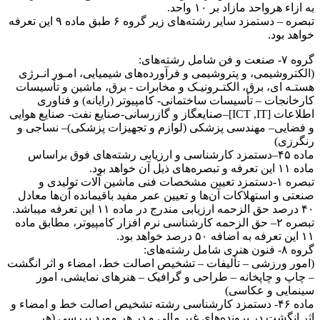
به ازاء هرواحد مازاد بر ۱۰ واحد.
تبصره – دستمزد سایر رشته‌های زیر گروه ۶ طبق ماده ۹ این تعرفه
خواهد بود.
گروه ۷- صنعت و فن شامل رشته‌های:
(الکتروشیمی، و پتروشیمی و فرآورده‌های شیمیایی، امـور انـرژی
هستـه ای، برق، الکتـرونیـک و مخابرات - برق، ماشین و تأسیسات
کارخانجات – تأسیسات ساختمانی- کامپیوتر (رایانه) و فناوری
اطلاعات [ICT ,IT]–صنایعگاز و گازرسانی-صنایع نفت- صنایع هوايی
و فضايی– مهندسی پزشکی (لوازم و تجهیزات پزشکی)– نساجی و
رنگرزی)
ماده ۴۵–دستمزد کارشناسی و ارزیابی رشته‌های فوق براساس
ماده ۱۱ این تعرفه و تبصره‌های ذیل آن خواهد بود.
تبصره ۱-دستمزد تعیین مشخصات فنی ماشین آلات تولیدی و
صنعتی و استهلاکات آن‌ها و تعیین عمر مفید باقیمانده آن‌ها معادل
۴۰ درصد حق الزحمه ارزیابی مندرج در ماده ۱۱ این تعرفه میباشد.
تبصره ۲– حق الزحمه کارشناسی نرم افزار کامپیوتر، مطابق ماده
۱۱ این تعرفه به اضافه ۵۰ درصد خواهد بود.
گروه ۸- فنون هنری شامل رشته‌های:
(امور ورزشی – تألیفات – تشخیص اصالت خط، امضاء و اثر انگشت
– چاپ و چاپخانه – طراحی و گرافیک – هنر‌های نمایشی، امور
سینمایی و عکاسی)
ماده ۴۶- دستمزد کارشناسی رشته تشخیص اصالت خط و امضاء و
اثر انگشت در پرونده‌های غیر مالی و در هر مورد بررسی (هر