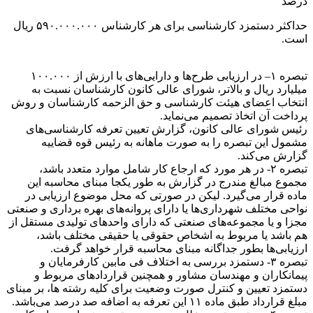
درصد
حداکثر دستمزد کارشناسی برای هر کارشناس ۵۹۰.۰۰۰.۰۰۰ ریال
است.
تبصره ۱– در ارزیابی طرح‌ها و دارايی‌های با ارزش از ۱۰۰.۰۰۰
میلیارد ریال و بالاتر، شورای عالی کانون کارشناسان نسبت به
انتخاب اعضای هیئت کارشناسی و حق الزحمه کارشناسان و روش
پرداخت آن اتخاذ تصمیم می‌نماید.
رئیس شورای عالی کانون، گزارش تعیین تعرفه کارشناسی‌های
مشمول این تبصره را به صورت ماهانه به رئیس قوه قضاییه
گزارش می‌کند.
تبصره ۲- در هر مورد که ارجاع کار شامل موارد متعدد باشد،
مجموع مبالغ مندرج در گزارش به طور یکجا مبنای محاسبه این
ماده قرار می‌گیرد. لیکن در صورتی که محل موضوع ارزیابی در
نواحی مختلف شهرداری‌ها یا دارای پروانه‌های بهره برداری و صنعتی
مجزا و یا مجموعه‌های صنعتی که دارای واحد‌های تولیدی مستقل از
هم باشد یا مربوط به اشخاص حقوقی یا حقیقی مختلف باشد،
ارزیابی‌ها بطور جداگانه مبنای محاسبه قرار خواهد گرفت.
تبصره ۳- دستمزد بررسی به اختلاف فی مابین کارفرمایان و
پیمانکاران و مهندسان مشاور و همچنین قرارداد‌های مربوط و
دستمزد تعیین و کنترل صورت وضعیت برای کلیه رشته ها، بر مبنای
مبلغ قرارداد طبق ماده ۱۱ این تعرفه به اضافه صد درصد می‌باشد.