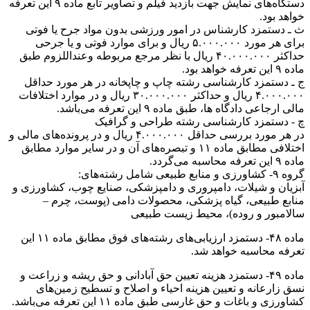
دستگاه‌های نمایش جهت بازدید فیلم و تصاویر تابع ماده ۹ این تعرفه
خواهد بود.
ث ـ دستمزد کارشناس در امور ورزشی بدون مواد جرح یا فوتی
برای هر مورد ۵.۰۰۰.۰۰۰ ریال و برای موارد فوتی و یا جرحی
حداکثر ۴۰.۰۰۰.۰۰۰ ریال با نظر مرجع مربوطه وعنداللزوم طبق
ماده ۹ این تعرفه خواهد بود.
ج ـ دستمزد کارشناسی رشته چاپ و چاپخانه در هر مورد حداقل
۴.۰۰۰.۰۰۰ ریال و حداکثر ۳۰.۰۰۰.۰۰۰ ریال و در موارد اختلافات
مالی ارجاعی دادگاه ها، طبق ماده ۹ این تعرفه می‌باشد.
چ - دستمزد کارشناسی رشته طراحی و گرافیک
در هر مورد بررسی حداقل ۴.۰۰۰.۰۰۰ ریال و در پرونده‌های مالی و
اختلافی مطابق ماده ۱۱ و تبصره‌های آن و در سایر موارد مطابق
ماده ۹ این تعرفه محاسبه می‌گردد.
گروه ۹- کشاورزی و منابع طبیعی شامل رشته‌های:
آبزیان و شیلات، دامپروری و دامپزشکی، صنایع چوب، کشاورزی و
منابع طبیعی، گیاه پزشکی، محصولات دامی (پوست، چرم –
سالامبور و روده)، محیط زیست طبیعی
ماده ۴۸- دستمزد ارزیابی‌های رشته‌های فوق مطابق ماده ۱۱ این
تعرفه محاسبه خواهد شد.
ماده ۴۹- دستمزد هزینه تعیین حق آبادانی و حق ریشه و زراعت و
نسق زارعانه و تعیین هزینه احیاء و اصلاح و تسطیح زمین‌های
کشاورزی و باغات و حق غارسی طبق ماده ۱۱ این تعرفه می‌باشد.