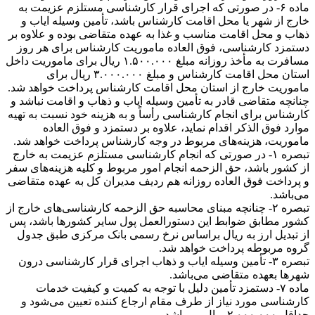
ماده ۶- در صورتی که اجرای قرار کارشناسی مستلزم عزیمت به
خارج از شهر یا محل اقامت کارشناس باشد، تأمین وسیله ایاب و
ذهاب و محل اقامت مناسب و غذا به عهده متقاضی بوده و علاوه بر
دستمزد کارشناسی، فوق العاده ماموریت کارشناس برای هر روز
مسافرت به مأخذ روزانه مبلغ ۱.۵۰۰.۰۰۰ ریال برای ماموریت داخل
استان محل اقامت کارشناس و مبلغ ۳.۰۰۰.۰۰۰ ریال برای
ماموریت خارج از استان محل اقامت کارشناس پرداخت خواهد شد.
چنانچه متقاضی قادر به تأمین وسیله ایاب و ذهاب و اقامت نباشد و
کارشناس برای انجام کارشناسی رأساً و به هزینه خود نسبت به تهیه
موارد فوق الذکر اقدام نماید، علاوه بر دستمزد و فوق العاده
ماموریت، هزینه‌های مربوط در وجه کارشناس پرداخت خواهد شد.
تبصره ۱- در صورتی که انجام کارشناسی مستلزم عزیمت به خارج
از کشور باشد، حق الزحمه انجام امور مربوط و کلیه هزینه‌های سفر
و پرداخت فوق العاده روزانه هم ردیف مدیران کل به عهده متقاضی
می‌باشد.
تبصره ۲- چنانچه مبنای محاسبه حق الزحمه کارشناسی‌های خارج از
کشور مطابق ضوابط این دستورالعمل پول سایر کشور‌ها باشد، پس
از تبدیل ارز به ریال براساس نرخ رسمی بانک مرکزی طبق جدول
گروه مربوطه پرداخت خواهد شد.
تبصره ۳- تأمین وسیله ایاب و ذهاب اجرای قرار کارشناسی درون
شهر‌ها بعهده متقاضی می‌باشد.
ماده ۷- دستمزد تأمین دلیل با توجه به کمیت و کیفیت خدمات
کارشناسی مورد نیاز از طرف مقام ارجاع کننده تعیین می‌شود و
حداقل ۲.۰۰۰.۰۰۰ ریال می‌باشد.