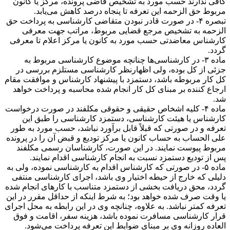
کافی ندارند حسب مورد به تشخیص قاضی پرونده، مرکز یا کانون
مربوط حق الزحمه این تعرفه تا پنجاه درصد کاهش می‌یابد.
تبصره ۴- در صورت قادر نبودن متقاضی کارشناسی به پرداخت حق
الزحمه به تشخیص مرجع قضایی مربوط، مراتب جهت معرفی
کارشناس معاضدتی حسب مورد به کانون یا مرکز اعلام تا معرفی
گردد.
ماده ۳- در کارشناسی‌ها چنانچه موضوع کارشناسی مربوط به
جزئی از کل بوده، ولی اظهارنظر کارشناسی مستلزم بررسی در
کل کار مربوطه باشد، دستمزد با پیشنهاد کارشناس و موافقت مقام
ارجاع کننده بر مبنای کل کار انجام شده محاسبه و پرداخت خواهد
شد.
ماده ۴- کلیه اشخاص حقیقی و حقوقی مکلفند در صورت درخواست
کارشناس یا هیئت کارشناسی، دستمزد کارشناسی را طبق این
تعرفه و در صورتی که قبلاً قابل برآورد نباشد، حسب مورد به طور
علی الحساب به حساب کانون یا مرکز تودیع و قبض آن را در پرونده
مربوط پیوست نمایند. در این صورت، کارشناسان رسمی مکلفند
پس از تودیع دستمزد نسبت به انجام کارشناسی اقدام نمایند.
ماده ۵- در صورتی که کارشناس اقدام به کارشناسی نموده، ولی به
دلیلی که خارج از حیطه اختیار وی باشد، اجرای کارشناسی منتفی
گردد، محق دریافت بخشی از دستمزد متناسب با کار‌های انجام شده
یا وقت صرف شده خواهد بود؛ به شرط اینکه از حداقل مقرر در این
تعرفه کمتر نباشد. به علاوه، چنانچه وی در این رابطه به محل اجرای
قرار کارشناسی مسافرت نموده باشد، هزینه سفر، اقامت و فوق
العاده روزانه وی بر مبنای ضوابط این تعرفه پرداخت می‌شود.