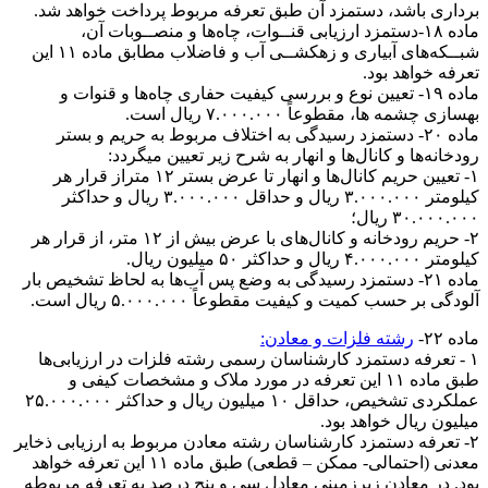
برداری باشد، دستمزد آن طبق تعرفه مربوط پرداخت خواهد شد.
ماده ۱۸-دستمزد ارزیابی قنــوات، چاه‌ها و منصــوبات آن،
شبــکه‌های آبیاری و زهکشــی آب و فاضلاب مطابق ماده ۱۱ این
تعرفه خواهد بود.
ماده ۱۹- تعیین نوع و بررسی کیفیت حفاری چاه‌ها و قنوات و
بهسازی چشمه ها، مقطوعاً ۷.۰۰۰.۰۰۰ ریال است.
ماده ۲۰- دستمزد رسیدگی به اختلاف مربوط به حریم و بستر
رودخانه‌ها و کانال‌ها و انهار به شرح زیر تعیین میگردد:
۱- تعیین حریم کانال‌ها و انهار تا عرض بستر ۱۲ متراز قرار هر
کیلومتر ۳.۰۰۰.۰۰۰ ریال و حداقل ۳.۰۰۰.۰۰۰ ریال و حداکثر
۳۰.۰۰۰.۰۰۰ ریال؛
۲- حریم رودخانه و کانال‌های با عرض بیش از ۱۲ متر، از قرار هر
کیلومتر ۴.۰۰۰.۰۰۰ ریال و حداکثر ۵۰ میلیون ریال.
ماده ۲۱- دستمزد رسیدگی به وضع پس آب‌ها به لحاظ تشخیص بار
آلودگی بر حسب کمیت و کیفیت مقطوعاً ۵.۰۰۰.۰۰۰ ریال است.
ماده ۲۲-
رشته فلزات و معادن:
۱ - تعرفه دستمزد کارشناسان رسمی رشته فلزات در ارزیابی‌ها
طبق ماده ۱۱ این تعرفه در مورد ملاک و مشخصات کیفی و
عملکردی تشخیص، حداقل ۱۰ میلیون ریال و حداکثر ۲۵.۰۰۰.۰۰۰
میلیون ریال خواهد بود.
۲- تعرفه دستمزد کارشناسان رشته معادن مربوط به ارزیابی ذخاير
معدنی (احتمالی- ممکن – قطعی) طبق ماده ۱۱ این تعرفه خواهد
بود. در معادن زیرزمینی معادل سی و پنج درصد به تعرفه مربوطه