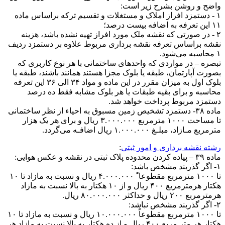
واضح و روشن بشرح زیر است:
۱ - دستمزد افراز املاک و مستغلات و تقسیم ترکه براساس ماده
۱۱ این تعرفه به اضافه بیست درصد؛
۲ - در صورتی که نقشه ملک مورد افراز تهیه نشده باشد، هزینه
نقشه براساس تعرفه نقشه برداری مربوط علاوه بر دستمزد ردیف
۱ محاسبه می‌شود.
تبصره – در مواردی که واحد‌های ساختمانی با هر نوع کاربری که
بصورت آپارتمان، طبقه یا بلوک مجزا هستند همانند باشند، طبقه یا
بلوک اول به میزان مقرر در این ماده و مواد ۳۴ الی ۳۶ این تعرفه
محاسبه و برای بقیه طبقات یا هر بلوک مشابه فقط ده درصد
دستمزد مربوط پرداخت خواهد شد.
ماده ۳۸- دستمزد تشخیص زمین مسبوق به احیاء از نظر ساختمانی
تا مساحت ۱۰۰۰ مترمربع ۳.۰۰۰.۰۰۰ ریال و برای هر یک هزار
مترمربع مـازاد، مبلـغ ۱.۰۰۰.۰۰۰ ریال اضافـه می‌گردد.
رشته نقشه برداری و امور ثبتی
:
ماده ۳۹ – پیاده کردن محدوده پلاک ثبتی در نقشه و عکس هوایی:
۱- اگر گذربند مشخص باشد:
تا ۱۰۰۰ مترمربع مقطوعا ً ۴.۰۰۰.۰۰۰ ریال و نسبت به مازاد تا ۱۰
هکتار هرمترمربع ۴۰۰ ریال و از ۱۰ هکتار به بالا نسبت به مازاد
هرمترمربع ۲۰۰ ریال و حداکثر ۸۰.۰۰۰.۰۰۰ ریال.
۲- اگر گذربند مشخص نباشد:
تا ۱۰۰۰ مترمربع مقطوعاً ۱۰.۰۰۰.۰۰۰ ریال و نسبت به مازاد تا ۱۰
هکتار هر متر مربع ۴۰۰ ریال و از ده هکتار به بالا نسبت به مازاد هر