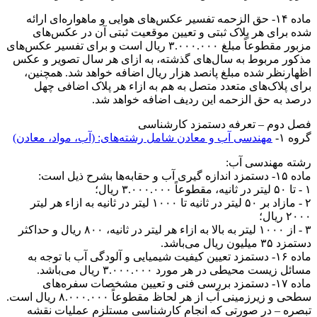
ماده ۱۴- حق الزحمه تفسیر عکس‌های هوايی و ماهواره‌ای ارائه
شده برای هر پلاک ثبتی و تعیین موقعیت ثبتی آن در عکس‌های
مزبور مقطوعاً مبلغ ۳.۰۰۰.۰۰۰ ریال است و برای تفسیر عکس‌های
مذکور مربوط به سال‌های گذشته، به ازای هر سال تصویر و عکس
اظهارنظر شده مبلغ پانصد هزار ریال اضافه خواهد شد. همچنین،
برای پلاک‌های متعدد متصل به هم به ازاء هر پلاک اضافی چهل
درصد به حق الزحمه این ردیف اضافه خواهد شد.
فصل دوم – تعرفه دستمزد کارشناسی
گروه ۱-
مهندسی آب و معادن شامل رشته‌های: (آب، مواد، معادن)
رشته مهندسی آب:
ماده ۱۵- دستمزد اندازه گیری آب و حقابه‌ها بشرح ذیل است:
۱ - تا ۵۰ لیتر در ثانیه، مقطوعاً ۳.۰۰۰.۰۰۰ ریال؛
۲ - مازاد بر ۵۰ لیتر در ثانیه تا ۱۰۰۰ لیتر در ثانیه به ازاء هر لیتر
۲۰۰۰ ریال؛
۳ - از ۱۰۰۰ لیتر به بالا به ازاء هر لیتر در ثانیه، ۸۰۰ ریال و حداکثر
دستمزد ۳۵ میلیون ریال می‌باشد.
ماده ۱۶- دستمزد تعیین کیفیت شیمیایی و آلودگی آب با توجه به
مسائل زیست محیطی در هر مورد ۳.۰۰۰.۰۰۰ ریال می‌باشد.
ماده ۱۷- دستمزد بررسی فنی و تعیین مشخصات سفره‌های
سطحی و زیرزمینی آب از هر لحاظ مقطوعاً ۸.۰۰۰.۰۰۰ ریال است.
تبصره – در صورتی که انجام کارشناسی مستلزم عملیات نقشه