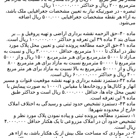
مترمربع ۲۰۰ ریال و حداکثر ۱۰۰.۰۰۰.۰۰۰ ریال.
تبصره - در صورتیکه نیاز به تعیین مشخصات جغرافیايی ملک باشد،
به ازاء هر نقطه مشخصات جغرافیایی ۵۰۰.۰۰۰ ریال اضافه
می‌شود.
ماده ۴۰–حق الزحمه نقشه برداری اراضی و تهیه پروفیل و ... بر
مبنای بند ۲ ماده ۳۹ این تعرفه و حداکثر ۱۰۰.۰۰۰.۰۰۰ ریال است.
ماده ۴۱-حق الزحمه مطالعه پرونده ثبتی و تعیین محل پلاک مورد
نظر در املاک تا ۱۰۰۰ مترمربع، حداقل ۳.۰۰۰.۰۰۰ ریال و نسبت به
مـازاد تا ۵۰۰۰ متـرمربـع برای هـر متـرمربـع ۱۵۰۰ ریال و از ۵۰۰۰
مترمربع تا ۵۰۰۰۰ مترمربع نسبت به مازاد برای هر مترمربع ۸۰۰
ریال و از ۵۰۰۰۰ مترمربع به بالا نسبت به مازاد برای هر متر مربع
۴۰۰ ریال و حداکثر ۶۰.۰۰۰.۰۰۰ ریال است.
ماده ۴۲-دستمزد نقشه برداری و تهیه نقشه موقعیت قنوات و مسیر
انهار و کانال‌ها و رودخانه‌ها با مقیاس ۱۰۰۰/۱ به صورت پیمایش با
تعیین محل چاه ها، حداقل ۵.۰۰۰.۰۰۰ ریال است و حداکثر طبق
ماده ۹ این تعرفه است.
ماده ۴۳- دستمزد تشخیص حدود ثبتی و رسیدگی به اختلاف املاک
خارج از محدوده شهر‌ها:
۱- دستمزد مطالعه پرونده ثبتی و پیاده نمودن پلاک مورد نظر و
تشخیص حدود آن در املاک مزروعی تا یک هکتار حداقل ۴.۰۰۰.۰۰۰
ریال است.
۲- در مواردی که مساحت ملک بیش از یک هکتار باشد، به ازاء هر