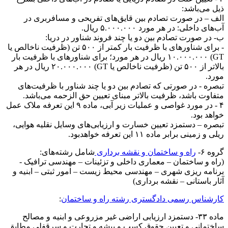
ذیل می‌باشد:
الف – در صورت تصادم بین قایق‌های تفریحی و مسافربری در
آب‌های داخلی: در هر مورد ۵.۰۰۰.۰۰۰ ریال.
ب- در صورت تصادم بین دو یا چند فروند شناور در دریا:
- برای شناور‌های با ظرفیت بار کمتر از ۵۰۰ تن (ظرفیت ناخالص یا
GT) ۱۰.۰۰۰.۰۰۰ ریال در هر مورد؛ برای شناور‌های با ظرفیت بار
بالاتر از ۵۰۰ تن (ظرفیت ناخالص یا GT) ۲۰.۰۰۰.۰۰۰ ریال در هر
مورد.
تبصره - در صورتی که تصادم بین دو یا چند شناور با ظرفیت‌های
متفاوت باشد، ظرفیت بالاتر مبنای تعیین حق الزحمه می‌باشد.
۴ - در مورد غواصی و عملیات زیر آبی، ماده ۹ این تعرفه ملاک عمل
خواهد بود.
تبصره – دستمزد تعیین خسارت و ارزیابی‌های وسايل نقلیه هوايی،
ریلی و زمینی برابر ماده ۱۱ این تعرفه خواهدبود.
گروه ۶-
راه و ساختمان و نقشه برداری
شامل رشته‌های:
(راه و ساختمان – معماری داخلی و تزئینات – مهندسی ترافیک -
برنامه ریزی شهری – مهندسی محیط زیست – امور ثبتی – ابنیه و
آثار باستانی – نقشه برداری)
کارشناس رسمی دادگستری رشته راه و ساختمان
:
ماده ۳۳- دستمزد ارزیابی اراضی غیر مزروعی و ابنیه و مصالح
ساختمانی و تعیین حقوق کسب و پیشه و تجارت و سرقفلی مطابق