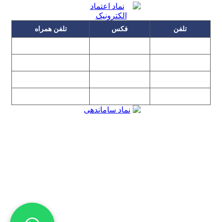
تلفن
فکس
تلفن همراه
۰۹۱۲۳۱۵۳۰۶۰
۲۲۲۵۸۶۴۹
۲۲۲۵۸۶۳۰
۰۹۱۹۳۱۵۳۰۶۰
۲۲۷۶۱۱۹۵
۲۲۲۵۸۶۳۸
۲۲۷۶۱۱۹۸
پیغام گیر
۰۹۱۰۳۱۵۳۰۶۰
۰۹۰۲۳۱۵۳۰۶۰
۲۲۷۶۱۱۹۷
۲۲۷۶۱۱۹۶
تهران، بلوار میرداماد، نفت جنوبی، شماره ۲۶۸
تمامی مطالب و تصاویر و نرم‌افزارهای این سایت تابع قانون حمایت
حقوق مولفان و مصنفان و هنرمندان بوده و استفاده بدون مجوز از
مطالب آن مجاز نیست
Copyright © 2008 - 2026 All Rights Reserved
کارشناس رسمی دادگستری