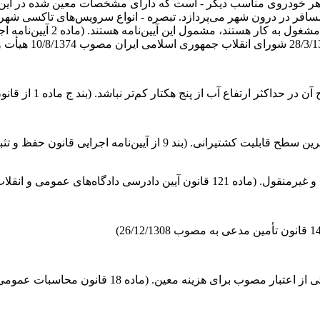
ا هر خودروی مناسب دیگر - است که دارای مشخصات معین شده در این آی
ر در درون شهر می‌پردازد. تبصره - انواع سرویس‌های تاکسی شهری که
که با وسایل نقلیه سواری، استی
پنج هکتار کم‌تر نباشد. (بند ج ماده 1 از قانون اراضی مستحدث و ساحلی مصوب 29/4/1354)
انقلاب (در امور مدنی) مصوب 21/1/1379)
نه معین. (ماده 18 قانون محاسبات عمومی کشور مصوب 1/6/1366)