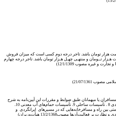
ت هزار تومان باشد. تاجر درجه دوم کسی است که میزان فروش
زار تــومان و منتهـی چهـل هـزار تومان باشد. تاجر درجه چهارم
مسافران یا میهمانان طبق ضوابط و مقررات این آیین‌نامه به شرح
زیر تأسیس شده یا می‌شوند: 1. مهمانخانه (هتل) 2. مهمانسرا 3. زائرسرا 4. متل 5. پانسیون 6. اقامتگاه جوانان 7. اردوگاه ایرانگردی و جهانگردی 8 . تأسیسات ساحلی 9. تأسیسات حمام‌های آب معدنی 10.
ذیرایی داخل فرودگاه‌ها و ترمینال‌های مسافربری‌ کشور 12. واحدهای پذیرایی و اقامتی بین راه و مسافرخانه‌هایی که در مسیرهای ایرانگردی و