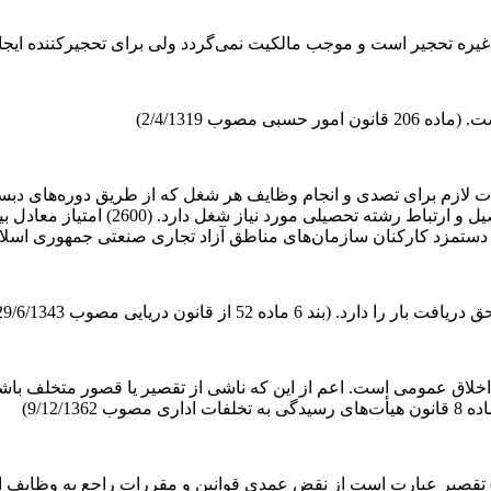
جیر است و موجب مالکیت نمی‌گردد ولی برای تحجیرکننده ایجاد حق اولویت در 
مصوب 2/4/1319)
ازم برای تصدی و انجام وظایف هر شغل که از طریق دوره‌های دبستان
اده 52 از قانون دریایی مصوب 29/6/1343)
خلاق عمومی است. اعم از این که ناشی از تقصیر یا قصور متخلف باش
9/12/)
ف) تقصیر عبارت است از نقض عمدی قوانین و مقررات راجع به وظایف