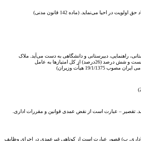
احیا می‌نماید. (ماده 142 قانون مدنی)
ی، راهنمایی، دبیرستانی و دانشگاهی به دست می‌آید. ملاک
تخصیص امتیاز و تعیین درجات این عامل بستگی به میزان و محل تحصیل و ارتباط رشته تحصیلی مورد نیاز شغل دارد. (2600) امتیاز معادل بیست و شش درصد (26درصد) از کل امتیازها به عامل
د. تقصیر – عبارت است از نقض عمدی قوانین و مقررات اداری.
 اداری. ب) قصور عبارت است از کوتاهی غیرعمدی در اجرای وظایف