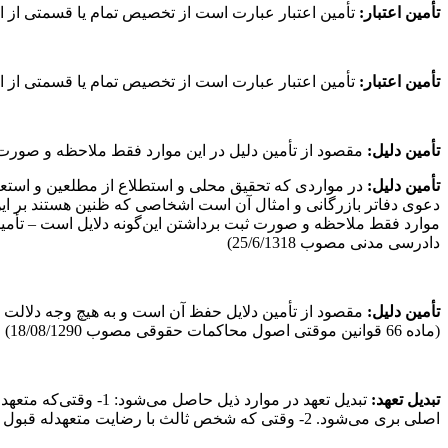
تأمین
اعتبار:
تأمین اعتبار عبارت است از تخصیص تمام یا قسمتی از اعتبار برای هزینه معین. (ماد
تأمین
اعتبار:
تأمین اعتبار عبارت است از تخصیص تمام یا قسمتی از اعتبار برای هزینه معین. (ماده 8
تأمین دلیل:
مقصود از تأمین دلیل در این موارد فقط ملاحظه و صورت‌برداری از این‌گونه دلایل است. (ماده 149 از قانون آی
تأمین دلیل:
در مواردی که تحقیق محلی و استطلاع از مطلعین و استعلام
دعوی دفاتر بازرگانی و امثال آن است اشخاصی که ظنین هستند بر این‌که 
دادرسی مدنی مصوب 25/6/1318)
تأمین دلیل:
مقصود از تأمین دلایل حفظ آن است و به هیچ وجه دلالت نم
(ماده 66 قوانین موقتی اصول محاکمات حقوقی مصوب 18/08/1290)
تبدیل
تعهد:
تبدیل تعهد در موارد
اصلی بری می‌شود. 2- وقتی که شخص ثالث با رضایت متعهدله قبول کند که دین متعهد را ادا نماید. 3- وقتی که متعهدله مافی‌الذمه متعهد را به کسی دیگر منتقل نماید. (ماده292 قانون مدنی)