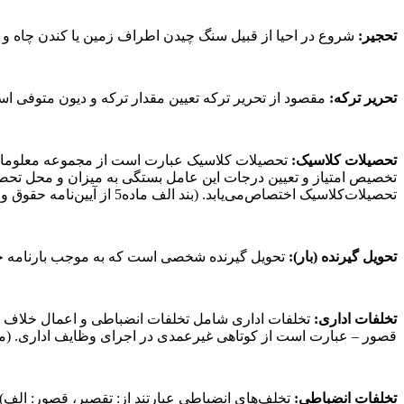
تحجیر:
شروع در احیا از قبیل سنگ چیدن اطراف زمین یا کندن چاه و غیره تح
تحریر ترکه:
مقصود از تحریر ترکه تعیین مقدار ترکه و دیون متوفی است. (ماده 206 قانون امور حسبی 
تحصیلات کلاسیک:
تحصیلات کلاسیک عبارت است از مجموعه معلومات ل
تحصیلات‌کلاسیک اختصاص‌می‌یابد. (بند الف ماده5 از آیین‌نامه حقوق و دستمزد کارکنان سازمان‌های مناطق آزاد تجاری صنعتی جمهوری اسلامی ایران مصوب 19/1/1375 هیأت وزیران)
تحویل گیرنده (بار):
تحویل گیرنده شخصی است که به موجب بارنامه حق دریافت بار را دارد. (بند 6 م
تخلفات اداری:
تخلفات اداری شامل تخلفات انضباطی و اعمال خلاف ا
قصور – عبارت است از کوتاهی غیرعمدی در اجرای وظایف اداری. (ماده 8 قانون هیأت‌های رسیدگی به تخلفات اداری مصوب 1362
تخلفات انضباطی:
تخلف‌های انضباطی عبارتند از: تقصیر، قصور: ال