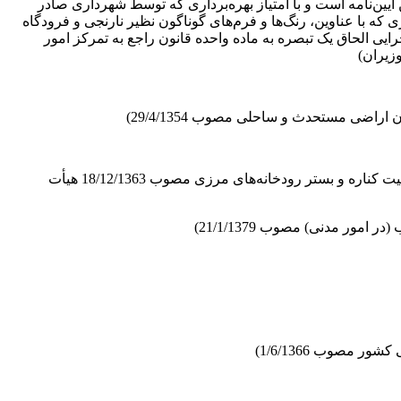
ین‌نامه است و با امتیاز بهره‌برداری که توسط شهرداری صادر
 با عناوین، رنگ‌ها و فرم‌های گوناگون نظیر نارنجی و فرودگاه
شن یا خودروی مناسب دیگر یا آژانس مشغول به کار هستند، مشمول این آیین‌نامه هستند. (ماده 2 آیین‌نامه اجرایی الحاق یک تبصره به ماده واحده قانون راجع به تمرکز امور
عبارت است از خط میانه کانال اصلی قابل کشتیرانی در پایین‌ترین سطح قابلیت کشتیرانی. (بند 9 از آیین‌نامه اجرایی قانون حفظ و تثبیت کناره و بستر رودخانه‌های مرزی مصوب 18/12/1363 هیأت