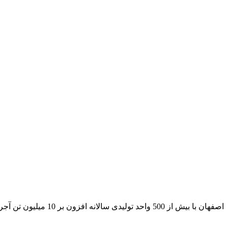
اصفهان با بیش از 500 واحد تولیدی سالانه افزون بر 10 میلیون تن آجر و سفال بیشترین تولید را در سطح کشور به خود اختصاص داده است (ایرنا)