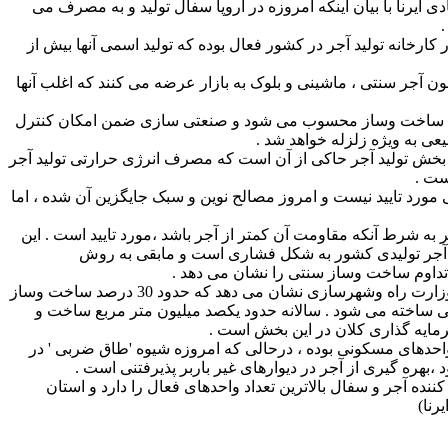
 ایرنا با بیان اینکه امروزه در اروپا سفال تولید و به مصرف می
رخانه تولید آجر در کشور فعال بوده که تولید اسمی آنها بیش از
 آجر سنتی ، ماشینی و بلوک به بازار عرضه می کنند که اغلب آنها
خش ساخت وساز محسوب می شود و صنعتی سازی ضمن امکان کنترل
عی به ویژه زلزله خواهد شد .
خش تولید آجر حاکی از آن است که مصرف انرژی حرارتی تولید آجر
مورد تایید نیست و امروز مصالح نوین و سبک جایگزین آن شده ، اما
ر به شرط آنکه مقاومت آن کمتر از آجر باشد ،مورد تایید است . این
ساختمان با استناد به آمارها گفت: 76 درصد آجر تولیدی کشور به شکل فشاری است و مابقی به روش
 تداوم ساخت وساز سنتی را نشان می دهد .
به گزارش ایرنا ، آمارهای مرکز تحقیقات ساختمان ومسکن وزارت راه وشهرسازی نشان می دهد که حدود 30 درصد ساخت وساز
ساخته می شود . سالانه حدود یکصد میلیون متر مربع ساخت و
مایه گذاری کلان در این بخش است .
احدهای مسکونی بوده ، درحالی که امروزه شیوه 'طاق ضربی ' در
هره گیری از آجر در دیوارهای غیر باربر پذیرفتنی است .
کننده آجر و سفال بالاترین تعداد واحدهای فعال را دارد و استان