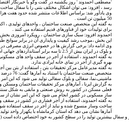
'مصطفی احمدوند ' روز یکشنبه در گفت وگو با خبرنگار اقتصادی
رسد ، افزود: می توان اشکال مختلف بتنی را با سفال ساخت .
وی یادآور شد: براساس اطلاعات منتشر شده حدود هفت هزار کا
50 میلیون تن است .
به گفته این متخصص صنعت ساختمان ، واحدهای تولیدی ، اکنون
برای تولیدات خود از فناورهای قدیم استفاده می کنند .
احمدوند افزود: سبک سازی ساختمان ، رویکرد امروزی ب
این بخش ،موجب رشد کیفیت و پایداری آن در برابر سوانح طبی
وی ادامه داد: برخی گزارش ها در خصوص انرژی مصرفی در ب
و بلوک در ایران بیش از 2.5 تا سه برابر استانداردهای جهانی است .
به گفته احمدوند ، استفاده از آجر در سقف واحد های مسکونی 
بهره گیری از آجر در نمای خانه ایرادی ندارد.
به گفته مدیرعامل مرکز تحقیقات بتن ، استفاده از بتن بین آج
متخصص صنعت 
ماشینی،نما، سفالی و بلوک سفالی تولید می شود که این امر
فعلی مسکن در کشور به روش صنعتی و مابقی به شکل سنتی 
ساز مسکونی در کشور انجام می شود که این امر نشان از سر
به گفته احمدوند، استفاده از آجر فشاری در کشور در سقف و
ساخت وساز منسوخ شده و نباید از آجر در سقف استفاده شود ،ب
آمارها نشان می دهد که استان کرمانشاه با یکهزار واحد تولید 