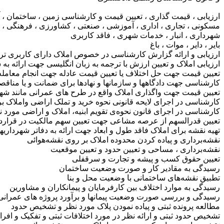
ارزیابی ، قیمت گذاری ، تعیین قیمت و کارشناسی زمین ، ساختمان ، آپار
مسکونی ، تجاری ، اداری ، آموزشی ، صنعتی ، کشاورزی ، فرهنگی ، 
شهرداری ، انبار ، خدمات شهری ، فاقد کاربری
بایر ، دایر ، موات ، باغ
ارزیابی و ارائه گزارش کارشناسی در خصوص املاک دارای کاربری ترک
ارزیابی املاک و تعیین ارزش با ترجمه به زبان انگلیسی جهت ارائه به
تعیین قیمت جهت حل اختلاف یا تعیین قیمت عادله جهت انجام معامله
کارشناسی جهت دادگاهها و سازمانها و نهادها برای ضمانت و یا مناقصات
تعیین قیمت جهت واگذاری املاک واقع در طرح های عمرانی مانند شهردار
کارشناسی در اجرای لایحه قانونی نحوه خرید و تملک اراضی واملاک بر
کارشناسی در اجرای قانون نحوه‌ی تقویم ابنیه، املاک و اراضی مورد نی
تعیین قدرالسهم از عرصه مشاعی جهت تعیین سهم مالکیت در قرار
تهیه نقشه برای املاک فاقد طول و ابعاد جهت ارائه به دفاتر شهرداریها
نقشه‌برداری و پیاده کردن محدوده املاک بر روی نقشه‌هوائی
نقشه‌برداری ، مساحی و تعیین حدود و تعیین موقعیت
تعیین حقوق کسب و پیشه و تجارت و سرقفلی
رسیدگی به مقادیر کار و صورت وضعیت ساختمان
تطبیق نقشه‌های ساختمانی با وضعیت محل و بنا
رسیدگی به موارد اختلاف بین کارفرمایان و پیمانکاران و مشاورین
رسیدگی و بررسی صورت وضعیت پیمانها و برآورد پروژه های عمرانی
مطالعه پرونده ثبتی و پیاده نمودن پلاک مورد نظر و تشخیص حدود
تشخیص حدود ثبتی و ارائه نظر در مورد اختلافات ثبتی و تفکیک و افرا