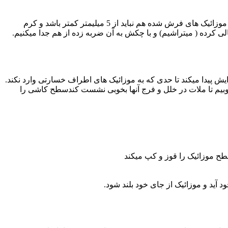
*ملات های زبره قبلی جمع آوری نمی گردد. مگر در کف سازی کمبود ارتفاع به وجود آید.قطر ملات باید بین 1.5 تا 2 سانتی متر باشد . در زیر موزائیک های فرش شده هم نباید از 5 میلیمتر کمتر باشد و کرم
ی کرده ( میتراشیم) و با چکش به آن ضربه زده از هم جدا میکنیم.
 شکسته شده را جمع آوری میکنیم با قلم و چکش با اندازه 1.5 سانتیمتر ملات را میتراشیم اگر خرابی بیشتر باشد مقدار 1.5 افزایش پیدا میکند تا حدی که به موزائیک های اطراف خسارتی وارد نکند.
ئیک را اجرا کرده و با مشت و تخماق میکوبیم تا ملات در خلل و فرج آنها بخوبی نشست کندسطح کاشی را
طح موزائیک را قوز و کپ میکند
 آید و موزائیک از جای خود بلند شود.