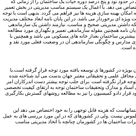
در حدود نود و پنج درصد دوره حیات یک ساختمان را از زمانی که
ختصاص می دهد. با اعمال یک سیستم مناسب مدیریتی در بخش تعمیر
ه امکان بهینه سازی هزینه ها نیز فراهم می گردد. بدیهی است با توجه
 ویژه ای برخوردار می باشد. در این پایان نامه ابعاد مختلف مدیریت
که داشتن مدیریتی صحیح و مناسب، نیازمند داشتن یک سازماندهی
ان نامه همچنین مقوله سازماندهی تعمیر و نگهداری مورد مطالعه
بیشترین ساختمان بعداز خانه های مسکونی می باشد و همچنین با
اری مدارس و چگونگی سازماندهی آن در وضعیت فعلی مورد نقد و
ده است.
ویژه در کشورها ی توسعه یافته مورد توجه قرار گرفته است.با
 محافل علمی و تحقیقاتی معتبر جهان بدست می آید شناخته شده
د توجه قرار نگرفته است .برای جلب توجه بیشتر دست اندرکاران امر
 مهم در اواخر دهه 1970 شواری جهانی اسناد و مدارک وتحقیقات ساختمان توجه به ارتقای کیفیت تخصصی
ود قرار دادو کمیسیون را نیز به مطالعه روشهای گسترش بکارگیری
ختمانهاست که هزینه قابل توجهی را به خود اختصاص می دهد این
موس نیست .ولی در کشورهای که در این مورد بررسی های به عمل
. حال با توجه به سطح بالای هزینه تعمیرات ساختمان ها در کشورمان چنانچه با اتخاذ مدیریتی مناسب