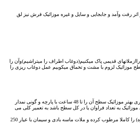
 اثر رفت وآمد و جابجایی و سایل و غیره موزائیک فرش نیز لق
راازملاتهای قدیمی پاک میکنیم(دوغاب اطراف را میتراشیم)وآن را
طح موزائیک لزوم با مشت و تخماق میکوبیم عمل دوغاب ریزی را
اگر دو سر موزائیک را به اندازه نیم سانتیمتر بتراشیم ملات دوغاب بین آنها بهتر قرار گرفته و چسبندگی بیشتری به وجود می آید.برای خود گیری بهتر موزائیک سطح آن را تا 48 ساعت با پارچه و گونی نمدار
ائیک به تعداد فراوان یا در کل سطح باشد به تعمیر کلی می
موزائیک ها را جمع میکنیم. دوغاب اطراف آنها را میتراشیم و آنها را مرطوب میکنیم. سطحی که قرار است موزائیک روی آن قرار بگیرد (زبره) را کاملا مرطوب کرده و ملات ماسه بادی و سیمان با عیار 250