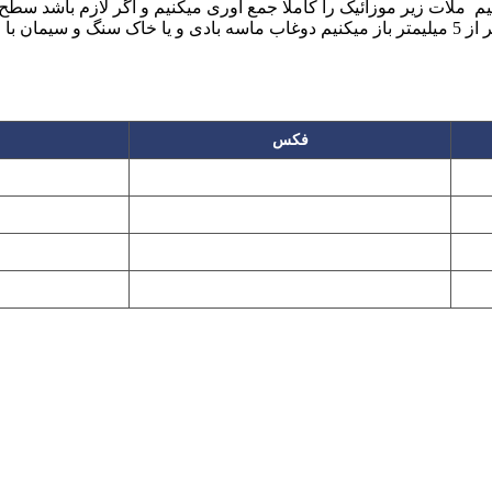
لات زیر موزائیک را کاملا جمع آوری میکنیم و اگر لازم باشد سطح ر
با رعایت مرطوب سازی اجرا کرده. برای دوغاب ریزی درزها را بیشتر از 5 میلیمتر باز میکنیم دوغاب
فکس
۲۲۲۵۸۶۴۹
۲۲۷۶۱۱۹۵
پیغام گیر
۲۲۷۶۱۱۹۷
تهران، بلوار میرداماد، نفت جنوبی، شماره ۲۶۸
این سایت تابع قانون حمایت حقوق مولفان و مصنفان و هنرمندان بوده و استف
Copyright © 2008 - 2026 All Rights Reserved
کارشناس رسمی دادگستری