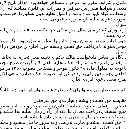
قانون و شرایط مقرر بین موجر و مستاجر خواهد بود . لذا از تاریخ لاز
مدنی و شرایط مقرر بین طرفین و مقررات این قانون می­باشد که از ج
توسط دو گواه تایید شده باشد از امتیاز تخلیه بدون تسلیم دادخوست 
صورت دعوای تخلیه تابع مقررات عمومی است.
سوال
در صورتی که در سی سال پیش ملکی جهت کسب با قید عدم حق انتقال به 
اجاره بدهند؟
بدون اجازه موجر نمی­توان مورد اجاره را به غیر منتقل نمود و اگر موج
موجر می­تواند با پرداخت حق کسب و پیشه مورد اجاره را خودش در اختیا
سوال
دادگاه بر اساس دادخواست مالک حکم به تخلیه محل تجاری به لحاظ
سرقفلی را نپرداخته ­اند و لذا حکم تخلیه ملغی ­الاثر گردیده طرح 
با توجه 
قطعی وجه معین را بپردازد در غیر این صورت حکم صادره ملغی ­الاثر خو
طرح مجدد دعوی ایرادی ندارد.
با توجه به تعاریفی و سوالهای که مطرح شد میتوان این دو واژه را اینگ
مقایسه حق کسب و پیشه و تجارت با حق سرقفلی
مبلغ استحقاق دریافت معادل عادلانه آن را در زمان تخلیه پیدا می
است ؛چه مستاجر مال یا وجهی به موجر داده یا نداده باشد .
۲- حق کسب . پیشه و تجارت تدریجی و به مرور حاصل می­شود و ممکن 
سرقفلی قطعی است و به محض پرداخت مبلغ یا مال از سوی مستاجر به