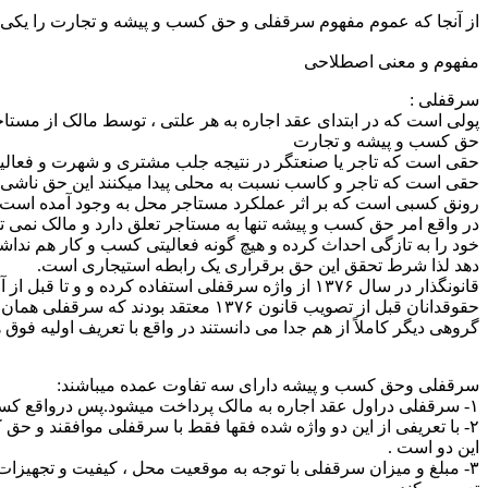
از آنجا که عموم مفهوم سرقفلی و حق کسب و پیشه و تجارت را یکی می­
مفهوم و معنی اصطلاحی
سرقفلی :
پولی است که در ابتدای عقد اجاره به هر علتی ، توسط مالک از مستاج
حق کسب و پیشه و تجارت
حقی است که تاجر یا صنعتگر در نتیجه جلب مشتری و شهرت و فعالیت 
حقی است که تاجر و کاسب نسبت به محلی پیدا می­کنند این حق ناشی 
رونق کسبی است که بر اثر عملکرد مستاجر محل به وجود آمده است 
در واقع امر حق کسب و پیشه تنها به مستاجر تعلق دارد و مالک نمی ت
خود را به تازگی احداث کرده و هیچ گونه فعالیتی کسب و کار هم ندا
دهد لذا شرط تحقق این حق برقراری یک رابطه استیجاری است.
قانونگذار در سال ۱۳۷۶ از واژه سرقفلی استفاده کرده و
حقوقدانان قبل از تصویب قانون ۱۳۷۶ معتقد
گروهی دیگر کاملاً از هم جدا می دانستند در واقع با تعریف اولیه فو
سرقفلی وحق کسب و پیشه دارای سه تفاوت عمده می­باشند:
۱- سرقفلی دراول عقد اجاره به مالک پرداخت می­شود.پس درواقع کسب اعتبار و شهرت .... هیچ تاثیری در آن ندارد .
۲- با تعریفی از این دو واژه شده فقها فقط با سرقفلی موافقند و حق 
این دو است .
۳- مبلغ و میزان سرقفلی با توجه به موقعیت محل ، کیفیت و تجهیزات