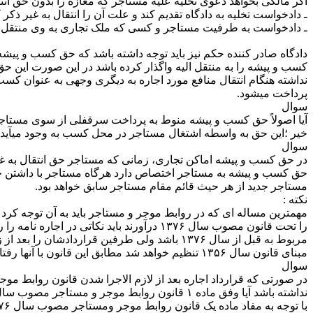
اگر مالکی بخواهد دعوی تخلیه علیه مستاجر که مغازه را بدون حق انتقا
ـ دادخواست تخلیه به دادگاه تقدیم کند و علت آن را انتقال به غیر ذکر ک
ـ دادخواست به طرفیت مستاجر و کسی که ملک تجاری به وی منتقل 
دادگاه صادر کننده حکم نیز باید توجه داشته باشد که حق کسب و پی
کسب و پیشه را به منتقل­ الیه واگذار کرده باشد در این صورت این ح
نداشته هنگام انتقال منافع مورد اجاره به دیگری وجهی به عنوان ک
پرداخت می­شود.
سوال
آیا اصولاً حق کسب و پیشه منوط به پرداخت سرقفلی از سوی مستا
خیر ؛این حق به واسطه اشتغال مستاجر در محل کسب به وجود می­آید، چ
سوال
در حق کسب و پیشه اماکن تجاری، زمانی که مستاجر حق انتقال به غیر ن
حق کسب و پیشه به مستاجر اختصاص دارد هرگاه مستاجر با داشتن حق ان
مستاجر جدید از هر حیث قائم مقام مستاجر سابق خواهد بود.
نکته :
مهمترین مساله­ ای که در روابط موجر و مستاجر باید به آن توجه کرد 
را تحت قانون مصوب سال ۱۳۷۶ درآورند باید ن
مبنای قانون سال ۱۳۵۶ تنظیم خواهد شد مطابق این قانون با آنها رفتار می­شود.
سوال
نداشته باشد آیا وفق ماده ۱ قانون روابط موجر و مستاجر مصوب سال ۷۶، موضوع مشمول قانون موجر و مستاجر مصوب سال ۱۳۵۶ می­باشد؟