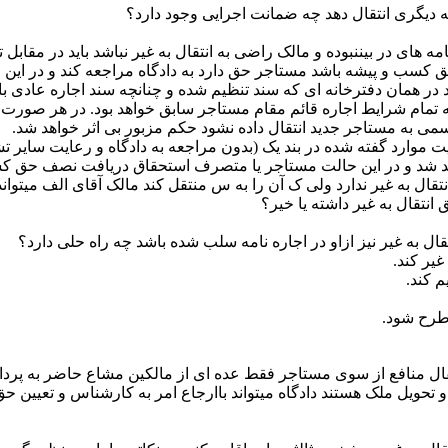
به دیگری انتقال دهد چه ضمانت اجرایی وجود دارد؟
امه ه­ای در بیننبوده و مالک راضی به انتقال به غیر نباشد باید در مقا
ق کسب و پیشه باشد مستاجر حق دارد به دادگاه مراجعه کند و در این حا
 در همان دفترخانه ­ای که سند تنظیم شده و چنانچه سند اجاره عادی باش
مام شرایط اجاره قائم مقام مستاجر سابق خواهد بود. در هر صورت این
می به مستاجر جدید انتقال داده نشود حکم مزبور بی اثر خواهد شد.
ت موارد گفته شده در بند یک (بدون مراجعه به دادگاه و رعایت سایر 
هد شد و در این حالت مستاجر یا متصرف استحقاق دریافت نصف حق کس
نتقال به غیر ندارد ولی ک آن را به س منتقل کند مالک آقای الف می­تو
انتقال به غیر داشته یا خیر؟
ال به غیر نیز ازاو در اجاره نامه سلب شده باشد چه راه حلی دارد؟
غیر کند.
 کند.
 طرح شود.
نتقال منافع از سوی مستاجر فقط عده ای از مالکین مشاع حاضر به پرد
حویل ملک هستند دادگاه می­تواند باارجاع امر به کارشناس و تعیین ح