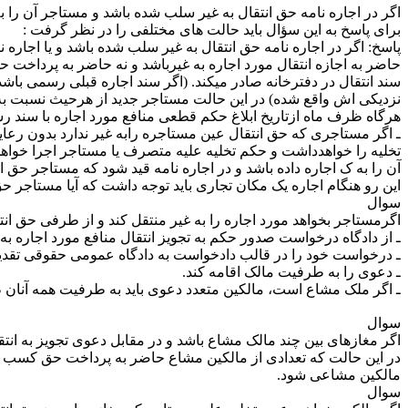
اگر در اجاره نامه حق انتقال به غیر سلب شده باشد و مستاجر آن را 
برای پاسخ به این سؤال باید حالت های مختلفی را در نظر گرفت :
پاسخ: اگر در اجاره ­نامه حق انتقال به غیر سلب شده باشد و یا اجاره ن
حاضر به اجازه انتقال مورد اجاره به غیرباشد و نه حاضر به پرداخت ح
سند انتقال در دفترخانه صادر می­کند. (اگر سند اجاره قبلی رسمی باشد
نزدیکی­ اش واقع شده) در این حالت مستاجر جدید از هرحیث نسبت به ت
هرگاه ظرف ماه ازتاریخ ابلاغ حکم قطعی منافع مورد اجاره با سند رس
ـ اگر مستاجری که حق انتقال عین مستاجره رابه غیر ندارد بدون رعای
تخلیه را خواهدداشت و حکم تخلیه علیه متصرف یا مستاجر اجرا خوا
آن را به ک اجاره داده باشد و در اجاره نامه قید شود که مستاجر حق ا
این رو هنگام اجاره یک مکان تجاری باید توجه داشت که آیا مستاجر حق 
سوال
اگرمستاجر بخواهد مورد اجاره را به غیر منتقل کند و از طرفی حق انتق
ـ از دادگاه درخواست صدور حکم به تجویز انتقال منافع مورد اجاره به 
ـ درخواست خود را در قالب دادخواست به دادگاه عمومی حقوقی تقدیم
ـ دعوی را به طرفیت مالک اقامه کند.
ـ اگر ملک مشاع است، مالکین متعدد دعوی باید به طرفیت همه آنان
سوال
اگر مغازه­ای بین چند مالک مشاع باشد و در مقابل دعوی تجویز به ا
در این حالت که تعدادی از مالکین مشاع حاضر به پرداخت حق کسب و ت
مالکین مشاعی شود.
سوال