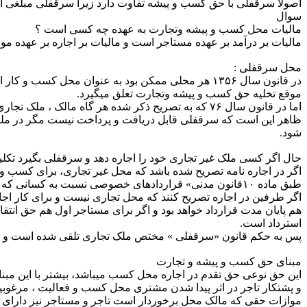
اصولا سرقفلی با حق کسب و پیشه تفاوت دارد زیرا سرقفلی مبلغی
سوال
مالیات محل کسب و پیشه وتجارت به عهده چه کسی است ؟
مالیات بر درآمد بر عهده مستاجر است و مالیات بر اجاره بر عهده م
محل سرقفلی :
در قانون سال ۱۳۵۶ هر محلی ممکن بود به عنوان محل ک
موقع تخلیه حق کسب و پیشه وتجارت تعلق می­گیرد.
اما در قانون سال ۷۶ که به تصریح ذکر شده هر گاه مالک ، ملک تجاری خود را به اجاره واگذار نماید می­تواند مبلغی تحت عنوان سرقفلی دریافت نماید...»
ظاهر این است که سرقفلی قابل دریافت و پرداخت نیست مگر در ملکی
شود.
حال اگر کسی ملک غیر تجاری خود را اجاره دهد و سرقفلی بگیرد تک
اگر در اجاره نامه تصریح شده باشد که محل غیر تجاری، برای کسب و
طبق ماده ۱۰قانون مدنی» قراردادهای خصوصی نسبت به کسانی که آن را منعقد نموده اند در صورتی که مخالف صریح قانون نباشد نافذ است.
اگر طرفین در اجاره تصریح کنند که محل تجاری نیست و برای کار اجا
هم پایان مدت قرارداد خواهد بود و اگر برای مستاجر اول هم حق انتقا
استرداد است.
پس به حکم قانون «سرقفلی » مختص ملک تجاری تلقی شده است و لا
مبنای حق کسب و پیشه و تجارت
این حق نوعی حق تقدم در اجاره محل کسب می­باشد، بیشتر با این مب
و پشتکار تاجر در اثر پیدا شدن مشتری محل کسب و فعالیت ، مرغوبیت 
موازات حقی که مالک محل برخوردار است تاجر و مستاجر نیز دارای ح