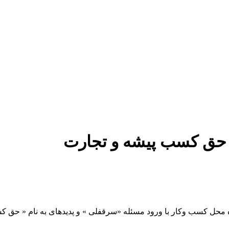
دستمزد
ارتباط باما
جستجو
تعرفه
و حق کسب پیشه و تجارت
ه محل کسب وکار با ورود مسئله «سرقفلی » و پدیده­ای به نام « حق 