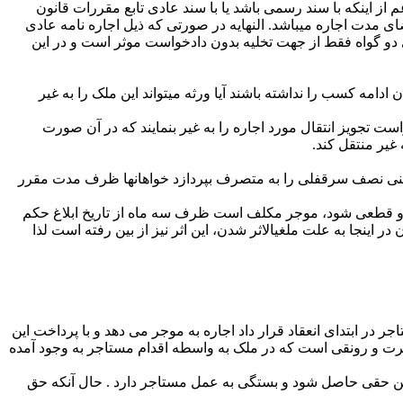
 از اینکه با سند رسمی باشد یا با سند عادی تابع مقررات قانون
 مدت اجاره می­باشد. النهایه در صورتی که ذیل اجاره نامه عادی
ای دو گواه فقط از جهت تخلیه بدون دادخواست موثر است و در این
ه کسب را نداشته باشند آیا ورثه می­تواند این ملک را به غیر
واست تجویز انتقال مورد اجاره را به غیر بنمایند که در آن صورت
غیر منتقل کند.
ینی نصف سرقفلی را به متصرف بپردازد خواهانها ظرف مدت مقرر
رداخت حق کسب یا پیشه صادر و قطعی شود، موجر مکلف است ظرف سه ماه از تاریخ ابلاغ حکم
اینجا به علت ملغی­الاثر شدن، این اثر نیز از بین رفته است لذا
ی عبارت از مال یا مبلغی است که مستاجر در ابتدای انعقاد قرار داد اجاره به موجر می دهد و با پرداخت این
هرت و رونقی است که در ملک به واسطه اقدام مستاجر به وجود آمده
چنین حقی حاصل شود و بستگی به عمل مستاجر دارد . حال آنکه حق