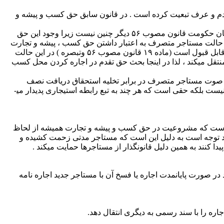
حات رایج بین مردم و عرف تبعیت کرده است . در قانون سابق حق کسب و پیشه و
در تعریف این واژه می توان گفت حقی که به موجب آن مستاجر متصرف در اجاره کردن محل کسب خود بر دیگران حق تقدم دارد که در زمان حکومت قانون مصوب ۵۶ دیگر چنین نیست زیرا وجود این حق
ین حالت مستاجر متصرف به اعتبار داشتن حق کسب ، پیشه و تجارت
به دیگر داوطلبان اجاره مقدم است متجلی نیست بلکه چنانچه مستاجر قصد انتقال حقوق خود را در عین مستاجره را به غیر هم داشته باشد قابل قبول است (ماده ۱۹ قانون مصوب ۵۶ وتبصره ) در این حالت
نتقل می­کند ، لذا در اینجا بحث حق تقدم در اجاره کردن محل کسب
 این صوت مستاجر متصرف در برابر تخلیه استحقاق دریافت نصف
 بلکه حقی است که هر چند به تبع رابطه استیجاری پدیدار می­
بود و این در حالی است که مشروعیت در حق کسب و پیشه و تجارت همیشه از لحاظ
د توجه است به دلیل این است که مستاجر مدتی زحمت کشیده و
کنند به همین دلیل قانونگذار از مستاجرها حمایت می­کند .
ند در صورت پایانمدت اجاره یا فسخ آن با مستاجر جدید اجاره نامه
ره را با سند رسمی به دیگری انتقال دهد.