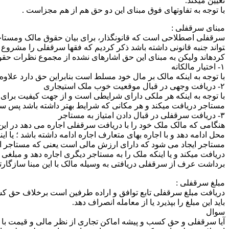
تعیین می­کند.
با توجه به تفاوت­های فوق مبنای این دو حق هم از هم مجزاست .
مبنای سرقفلی :
سرقفلی اصطلاحی است که قانونگذار، برای بیان حقوق مالک ومستاجر
تواند جنبه قانونی داشته باشد ذکر کردیم که فقها سرقفلی را مشروع می
کرده­اند ولیکن به مبنای این حق اشاره­ای نشده از مجموع نظرات حقوقد
۱- اختیار مالکانه
با توجه به اینکه مالک بر مال خود مسلط است بنابراین حق دارد علاوه
۲- دریافت وجهی در قبال موقعیت خوب ملک استیجاری
با توجه به اینکه هر ملکی دارای شرایطی است و از جهت کیفیت برای 
مستاجر دریافت می­کند و هر مکانی که شرایط بهتر داشته باشد پس 
۳- دریافت سرقفلی در قبال دادن امتیاز به مستاجر
هنگامی که مالک ملک خود را با دریافت سرقفلی اجاره می دهد در این جا 
محل ادامه دهد و با اجاره بهای متعارف اجاره ادامه داشته باشد ؛ یا
مستاجر ایجاد می شود که دارای ارزش مالی است یعنی که مستاجر این ا
دریافت میکند و یا اینکه ملک را به مستاجر دیگری اجاره دهد و مبلغی 
برداشت عرف از سرقفلی دریافتی به وسیله مالک با این مبنا سازگار
مبلغ سرقفلی :
دریافت مبلغ سرقفلی تابع توافق و اراده طرفین است برخلاف حق کسب
باید این مبلغ را بپذیرد یا از معامله انصراف دهد.
سوال
آیا سرقفلی و حق کسب و پیشه اماکن تجاری از نظر مالی و قیمت با یک