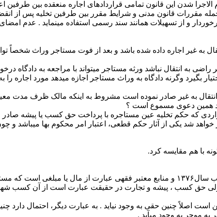
م الاجرا شدن این قانون تمامی قراردادهای اجاره منعقده بین طرفین اعم
مله مقررات قانون مدنی و شرایط مقرر بین طرفین تخلیه پس از انقضای
برخوردار و از تسهیلات همانند سند رسمی استفاده می­نماید . عدم امض
غیر اجاره داده شده باشد و بعد از فوت مستاجر وراث شخصاً توان ادام
ر راضی به انتقال نباشد ورثه مستاجر می­تواند با مراجعه به دادگاه درخ
ر بگیرد وگرنه دادگاه به وراث مستاجر اجازه می­دهد مورد اجاره را به 
 انتقال به غیر صادر نموده است مشروط به اینکه مالک ظرف مدت مع
مجدد همین دعوی مسموع است ؟
به مدلول ماده ۲۸ قانون موجر و مستاجر مصوب ۱۳۵۶ در مواردی که حکم تخلیه عین مستاجره با پ
اهد شد یکی از آثار حکم قطعی، اعتبار امر محکوم بها می­باشد و چون در 
ونه با هم مقایسه کرد.
۱- حق سرقفلی به موجب ماده ۶ قانون روابط موجر و مستاجر مصوب سال۱۳۷۶ و منابع معتبر فقه
­کند ولی حق کسب ، پیشه و تجارت در حقیقت عبارت است از آن کسب ش
است اصلاً چنین حقی به وجود نیاید . به عبارت دیگر، احتمال دارد 
 موجر به وجود می­آید .